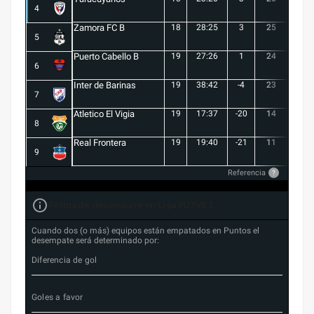
4
Zamora FC B
18
28:25
3
25
6
5
Puerto Cabello B
19
27:26
1
24
7
6
Inter de Barinas
19
38:42
-4
23
7
7
Atletico El Vigia
19
17:37
-20
14
3
8
Real Frontera
19
19:40
-21
11
3
9
Referencia
?
Forma de desempate en Liga FUTVE 2
Cuando dos (o más) equipos están empatados en Puntos el
desempate será determinado por:
Diferencia de gol
Goles a favor