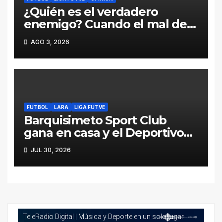
¿Quién es el verdadero
enemigo? Cuando el mal del
fútbol viene desde adentro
AGO 3, 2026
FUTBOL
LARA
LIGA FUTVE
Barquisimeto Sport Club
gana en casa y el Deportivo
Lara pierde en la carretera
JUL 30, 2026