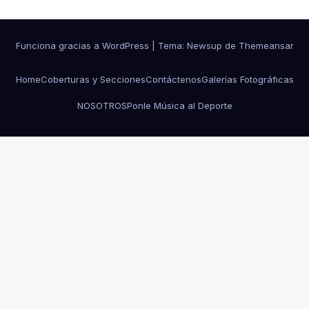
Funciona gracias a WordPress
|
Tema:
Newsup
de
Themeansar
Home
Coberturas y Secciones
Contáctenos
Galerías Fotográficas
NOSOTROS
Ponle Música al Deporte