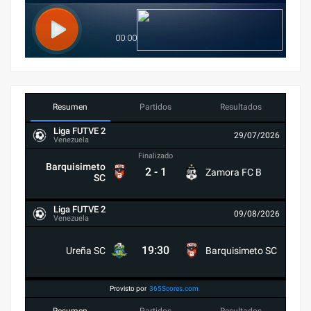
Resumen
Partidos
Resultados
Liga FUTVE 2
29/07/2026
Venezuela
Finalizado
Barquisimeto
2
-
1
Zamora FC B
SC
Liga FUTVE 2
09/08/2026
Venezuela
19:30
Ureña SC
Barquisimeto SC
Provisto por
365Scores.com
Resumen
Partidos
Resultados