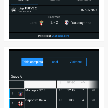
Liga FUTVE 2
02/08/2026
Venezuela
Finalizado
2
-
2
Lara
Yaracuyanos
Provisto por
365Scores.com
Tabla completa
Local
Visitante
Grupo A
J
GF:GC
+/-
PTS
G
Monagas SC B
15
22:15
7
28
8
1
Deportivo Italia
16
13:9
4
28
8
2