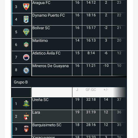
Aragua FC
16
14:12
2
23
6
3
Dynamo Puerto FC
16
18:16
2
22
5
4
Bolívar SC
16
15:17
-2
21
6
5
Maritimo
14
16:13
3
20
5
6
Atletico Ávila FC
15
8:14
-6
12
1
7
Mineros De Guayana
16
11:21
-10
10
1
8
Grupo B
J
GF:GC
+/-
PTS
G
Ureña SC
19
32:18
14
37
10
1
Lara
19
31:19
12
36
10
2
Barquisimeto SC
18
28:16
12
35
10
3
Yaracuyanos
18
23:20
3
26
7