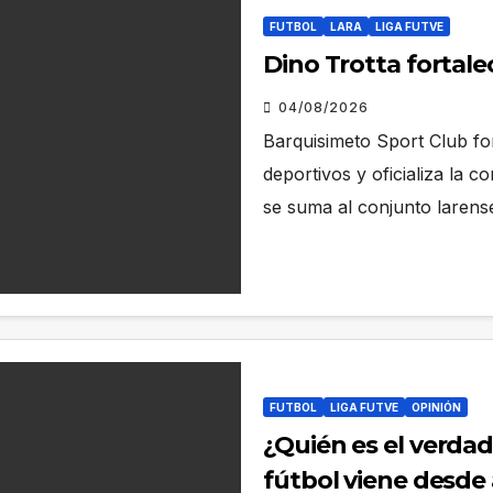
FUTBOL
LARA
LIGA FUTVE
Dino Trotta fortal
04/08/2026
Barquisimeto Sport Club for
deportivos y oficializa la c
se suma al conjunto laren
FUTBOL
LIGA FUTVE
OPINIÓN
¿Quién es el verda
fútbol viene desde