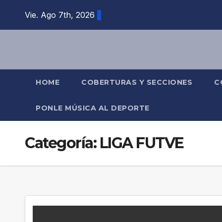
Saltar
Vie. Ago 7th, 2026
al
contenido
HOME
COBERTURAS Y SECCIONES
C
PONLE MÚSICA AL DEPORTE
Categoría:
LIGA FUTVE