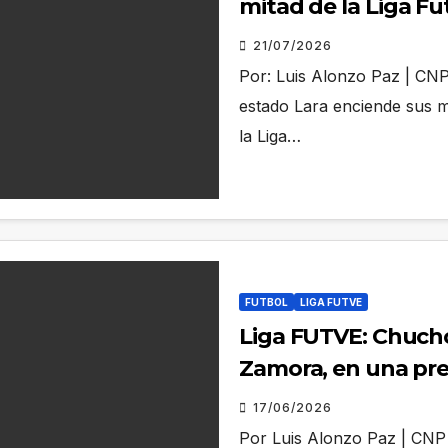
mitad de la Liga F
informativo
21/07/2026
Por: Luis Alonzo Paz | CNP 
estado Lara enciende sus m
la Liga…
FUTBOL
LIGA FUTVE
Liga FUTVE: Chucho
Zamora, en una prev
movimientos
17/06/2026
Por Luis Alonzo Paz | CNP