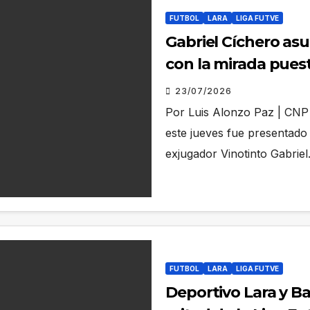
FUTBOL
LARA
LIGA FUTVE
Gabriel Cíchero as
con la mirada pues
23/07/2026
Por Luis Alonzo Paz | CNP 
este jueves fue presentado 
exjugador Vinotinto Gabrie
FUTBOL
LARA
LIGA FUTVE
Deportivo Lara y B