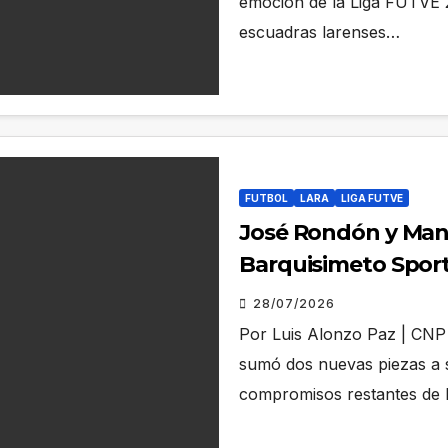
emoción de la Liga FUTVE 2
escuadras larenses…
FUTBOL
LARA
LIGA FUTVE
José Rondón y Manu
Barquisimeto Spor
28/07/2026
Por Luis Alonzo Paz | CNP 
sumó dos nuevas piezas a su
compromisos restantes de 