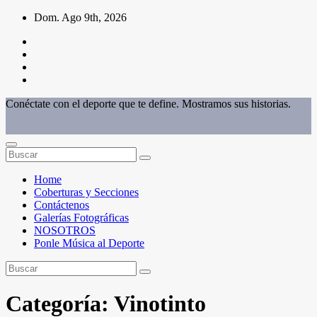
Saltar
Dom. Ago 9th, 2026
al
contenido
Conéctate con el deporte que te define. Mostramos sus historias.
Home
Coberturas y Secciones
Contáctenos
Galerías Fotográficas
NOSOTROS
Ponle Música al Deporte
Categoría:
Vinotinto