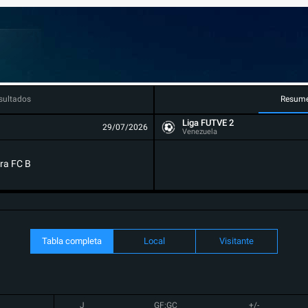
sultados
Resum
Liga FUTVE 2
29/07/2026
Venezuela
ra FC B
Tabla completa
Local
Visitante
J
GF:GC
+/-