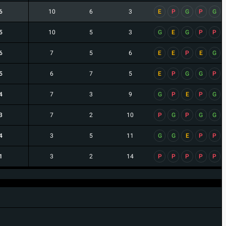
6
10
6
3
E
P
G
P
G
5
10
5
3
G
E
G
P
P
6
7
5
6
E
E
P
E
G
5
6
7
5
E
P
G
G
P
4
7
3
9
G
P
E
P
G
3
7
2
10
P
G
P
G
G
4
3
5
11
G
G
E
P
P
1
3
2
14
P
P
P
P
P