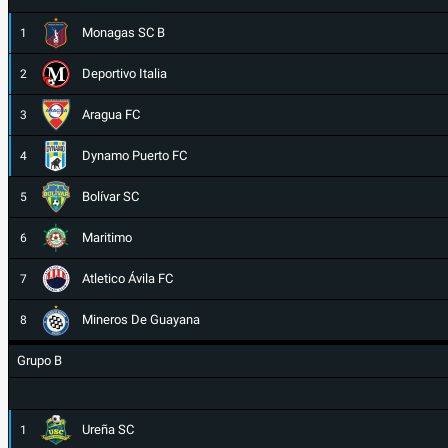
Monagas SC B
1
Deportivo Italia
2
Aragua FC
3
Dynamo Puerto FC
4
Bolívar SC
5
Maritimo
6
Atletico Ávila FC
7
Mineros De Guayana
8
Grupo B
Ureña SC
1