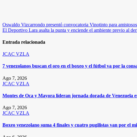
Navegación
Oswaldo Vizcarrondo presentó convocatoria Vinotinto para amistosos 
El Deportivo Lara asalta la punta y enciende el ambiente previo al d
de
entradas
Entrada relacionada
JCAC
VZLA
7 venezolanos buscan el oro en el boxeo y el fútbol va por la c
Ago 7, 2026
JCAC
VZLA
Montes de Oca y Mayora lideran jornada dorada de Venezuela 
Ago 7, 2026
JCAC
VZLA
Boxeo venezolano suma 4 finales y cuatro pugilistas van por el 