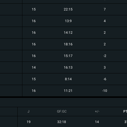
15
22:15
7
16
13:9
4
16
14:12
2
16
18:16
2
16
15:17
-2
14
16:13
3
15
8:14
-6
16
11:21
-10
J
GF:GC
+/-
P
19
32:18
14
3