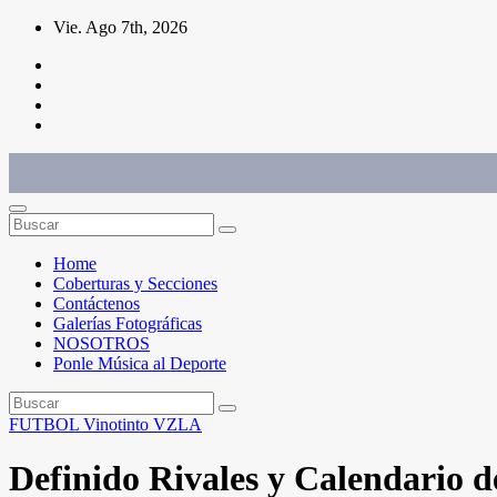
Saltar
Vie. Ago 7th, 2026
al
contenido
Conéctate con el deporte que te define. Mostramos sus historias.
Home
Coberturas y Secciones
Contáctenos
Galerías Fotográficas
NOSOTROS
Ponle Música al Deporte
FUTBOL
Vinotinto
VZLA
Definido Rivales y Calendario d