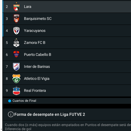
Lara
2
Barquisimeto SC
3
Yaracuyanos
4
Zamora FC B
5
Puerto Cabello B
6
Inter de Barinas
7
Atletico El Vigia
8
Real Frontera
9
Cuartos de Final
Forma de desempate en Liga FUTVE 2
Cuando dos (o más) equipos están empatados en Puntos el desempate será de
Diferencia de gol