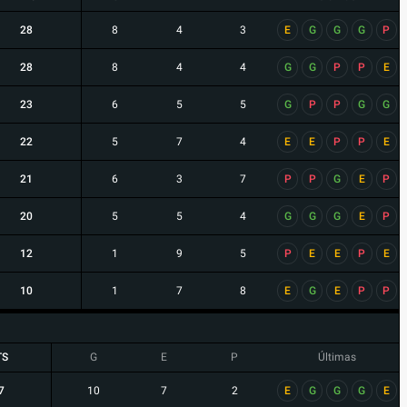
28
8
4
3
E
G
G
G
P
28
8
4
4
G
G
P
P
E
23
6
5
5
G
P
P
G
G
22
5
7
4
E
E
P
P
E
21
6
3
7
P
P
G
E
P
20
5
5
4
G
G
G
E
P
12
1
9
5
P
E
E
P
E
10
1
7
8
E
G
E
P
P
TS
G
E
P
Últimas
7
10
7
2
E
G
G
G
E