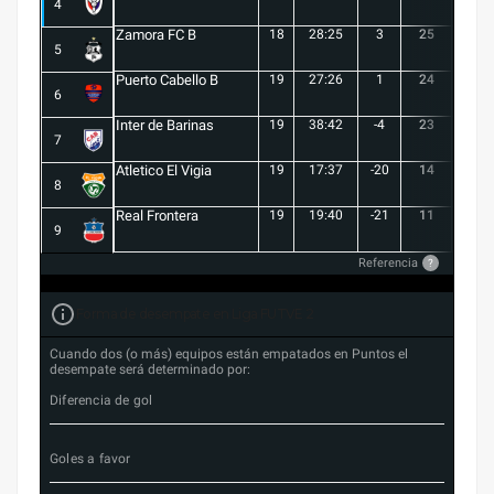
4
Zamora FC B
18
28:25
3
25
6
5
Puerto Cabello B
19
27:26
1
24
7
6
Inter de Barinas
19
38:42
-4
23
7
7
Atletico El Vigia
19
17:37
-20
14
3
8
Real Frontera
19
19:40
-21
11
3
9
Referencia
?
Forma de desempate en Liga FUTVE 2
Cuando dos (o más) equipos están empatados en Puntos el
desempate será determinado por:
Diferencia de gol
Goles a favor