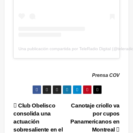
Una publicación compartida por TeleRadio Digital (@teleradio
Prensa COV
Navegación
Club Obelisco
Canotaje criollo va
consolida una
por cupos
de
actuación
Panamericanos en
entradas
sobresaliente en el
Montreal