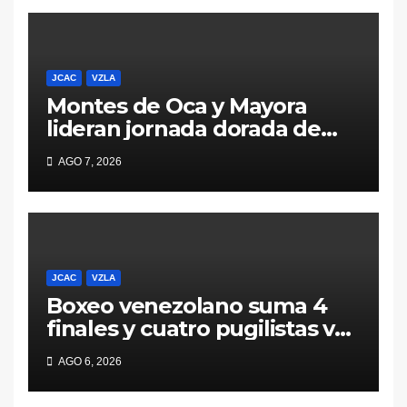
JCAC
VZLA
Montes de Oca y Mayora
lideran jornada dorada de
Venezuela en Santo
AGO 7, 2026
Domingo 2026
JCAC
VZLA
Boxeo venezolano suma 4
finales y cuatro pugilistas van
por el mismo pase este 6 de
AGO 6, 2026
agosto en Santo Domingo