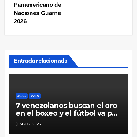
Panamericano de
Naciones Guarne
2026
Entrada relacionada
JCAC
VZLA
7 venezolanos buscan el oro
en el boxeo y el fútbol va por
la consagración ante México
AGO 7, 2026
en Santo Domingo 2026