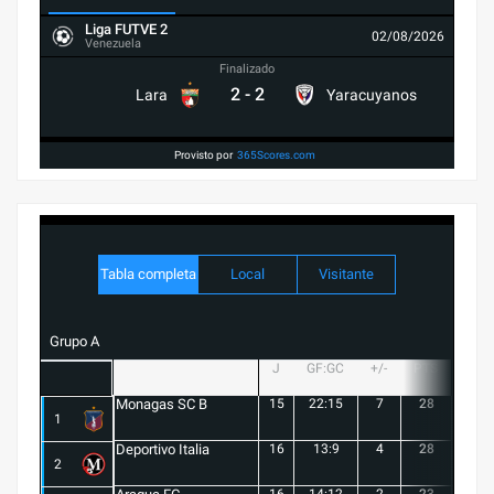
Liga FUTVE 2
02/08/2026
Venezuela
Finalizado
2
-
2
Lara
Yaracuyanos
Provisto por
365Scores.com
Tabla completa
Local
Visitante
Grupo A
J
GF:GC
+/-
PTS
G
Monagas SC B
15
22:15
7
28
8
1
Deportivo Italia
16
13:9
4
28
8
2
16
14:12
2
23
6