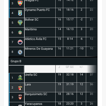
Aragua FC
3
Dynamo Puerto FC
16
18:16
2
22
5
4
Bolívar SC
16
15:17
-2
21
6
5
Maritimo
14
16:13
3
20
5
6
Atletico Ávila FC
15
8:14
-6
12
1
7
Mineros De Guayana
16
11:21
-10
10
1
8
Grupo B
J
GF:GC
+/-
PTS
G
Ureña SC
19
32:18
14
37
10
1
Lara
19
31:19
12
36
10
2
Barquisimeto SC
18
28:16
12
35
10
3
Yaracuyanos
18
23:20
3
26
7