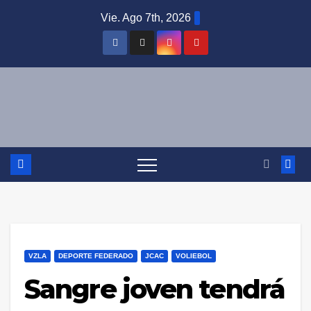
Saltar
Vie. Ago 7th, 2026
al
contenido
VZLA
DEPORTE FEDERADO
JCAC
VOLIEBOL
Sangre joven tendrá