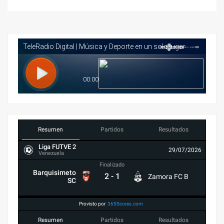
Resumen
Partidos
Resultados
Liga FUTVE 2
29/07/2026
Venezuela
Finalizado
Barquisimeto
2
-
1
Zamora FC B
SC
Provisto por
365Scores.com
Resumen
Partidos
Resultados