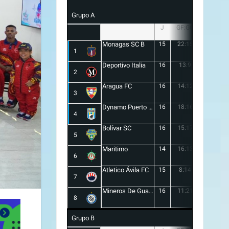
Grupo A
J
GF:GC
+/-
Monagas SC B
15
22:15
7
1
Deportivo Italia
16
13:9
4
2
Aragua FC
16
14:12
2
3
Dynamo Puerto FC
16
18:16
2
4
Bolívar SC
16
15:17
-2
5
Maritimo
14
16:13
3
6
Atletico Ávila FC
15
8:14
-6
7
Mineros De Guayana
16
11:21
-10
8
Grupo B