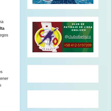
na
lta
uegos
os
tener
s