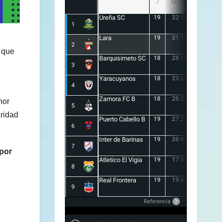
J
GF:GC
+/-
Ureña SC
19
32:18
14
1
Lara
19
31:19
12
2
 que
Barquisimeto SC
18
28:16
12
3
Yaracuyanos
18
23:20
3
4
Zamora FC B
18
28:25
3
nor
5
aridad
Puerto Cabello B
19
27:26
1
6
Inter de Barinas
19
38:42
-4
7
 por
Atletico El Vigia
19
17:37
-20
8
Real Frontera
19
19:40
-21
9
Referencia
?
Forma de desempate en Liga FUTVE