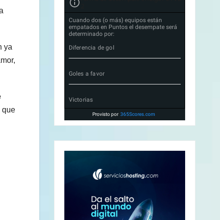
2
 a
Cuando dos (o más) equipos están
empatados en Puntos el desempate será
determinado por:
n ya
Diferencia de gol
amor,
Goles a favor
e
Victorias
s que
Provisto por
365Scores.com