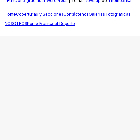
Funciona gracias a WordPress
|
Tema:
Newsup
de
Themeansar
Home
Coberturas y Secciones
Contáctenos
Galerías Fotográficas
NOSOTROS
Ponle Música al Deporte