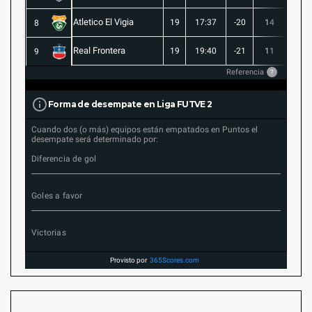
Atletico El Vigia
19
17:37
-20
14
3
8
Real Frontera
19
19:40
-21
11
3
9
Referencia
?
Forma de desempate en Liga FUTVE 2
Cuando dos (o más) equipos están empatados en Puntos el
desempate será determinado por:
Diferencia de gol
Goles a favor
Victorias
Provisto por
365Scores.com