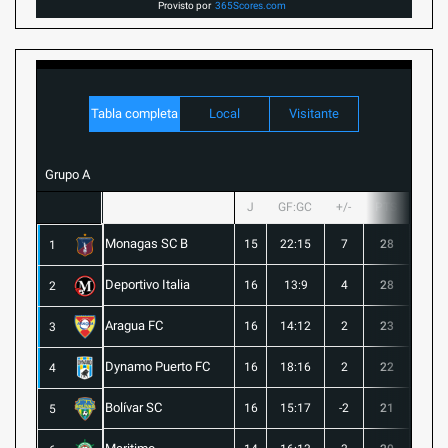
Provisto por
365Scores.com
Tabla completa
Local
Visitante
Grupo A
J
GF:GC
+/-
PTS
G
Monagas SC B
15
22:15
7
28
8
1
Deportivo Italia
16
13:9
4
28
8
2
Aragua FC
16
14:12
2
23
6
3
Dynamo Puerto FC
16
18:16
2
22
5
4
Bolívar SC
16
15:17
-2
21
6
5