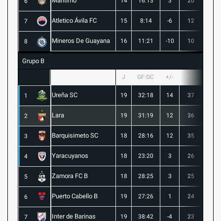
Maritimo
14
16:13
3
20
5
6
Atletico Ávila FC
15
8:14
-6
12
1
7
Mineros De Guayana
16
11:21
-10
10
1
8
Grupo B
J
GF:GC
+/-
PTS
G
Ureña SC
19
32:18
14
37
10
1
Lara
19
31:19
12
36
10
2
Barquisimeto SC
18
28:16
12
35
10
3
Yaracuyanos
18
23:20
3
26
7
4
Zamora FC B
18
28:25
3
25
6
5
Puerto Cabello B
19
27:26
1
24
7
6
Inter de Barinas
19
38:42
-4
23
7
7