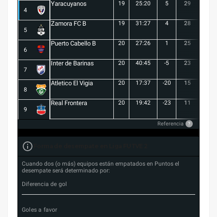
Yaracuyanos
19
25:20
5
29
8
4
Zamora FC B
19
31:27
4
28
7
5
Puerto Cabello B
20
27:26
1
25
7
6
Inter de Barinas
20
40:45
-5
23
7
7
Atletico El Vigia
20
17:37
-20
15
3
8
Real Frontera
20
19:42
-23
11
3
9
Referencia
?
Forma de desempate en Liga FUTVE 2
Cuando dos (o más) equipos están empatados en Puntos el
desempate será determinado por:
Diferencia de gol
Goles a favor