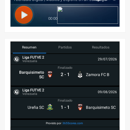
Resumen
Partidos
Resultados
Liga FUTVE 2
29/07/2026
Venezuela
Finalizado
Barquisimeto
2
-
1
Zamora FC B
SC
Liga FUTVE 2
09/08/2026
Venezuela
Finalizado
1
-
1
Ureña SC
Barquisimeto SC
Provisto por
365Scores.com