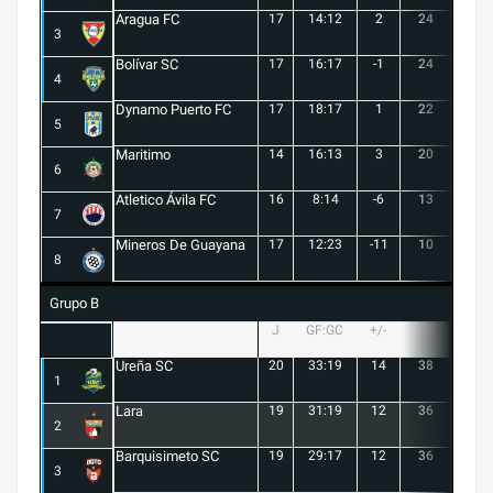
Aragua FC
17
14:12
2
24
6
3
Bolívar SC
17
16:17
-1
24
7
4
Dynamo Puerto FC
17
18:17
1
22
5
5
Maritimo
14
16:13
3
20
5
6
Atletico Ávila FC
16
8:14
-6
13
1
7
Mineros De Guayana
17
12:23
-11
10
1
8
Grupo B
J
GF:GC
+/-
PTS
G
Ureña SC
20
33:19
14
38
10
1
Lara
19
31:19
12
36
10
2
Barquisimeto SC
19
29:17
12
36
10
3