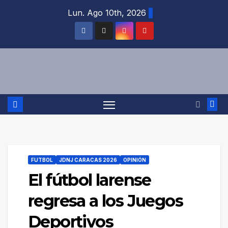
Saltar
Lun. Ago 10th, 2026
al
contenido
FUTBOL
JDNJ CARACAS 2026
OPINIÓN
El fútbol larense
regresa a los Juegos
Deportivos