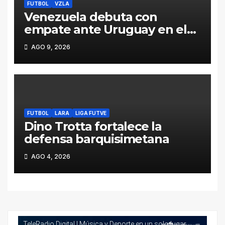
FUTBOL
VZLA
Venezuela debuta con
empate ante Uruguay en el
Sudamericano de Futsal Sub
AGO 9, 2026
17
FUTBOL
LARA
LIGA FUTVE
Dino Trotta fortalece la
defensa barquisimetana
AGO 4, 2026