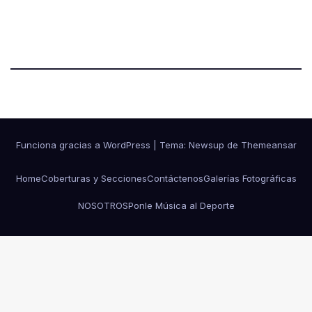
Funciona gracias a WordPress
|
Tema:
Newsup
de
Themeansar
Home
Coberturas y Secciones
Contáctenos
Galerías Fotográficas
NOSOTROS
Ponle Música al Deporte