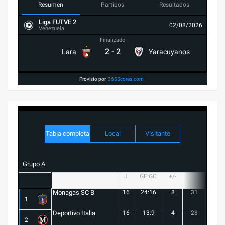
Resumen
Partidos
Resultados
Liga FUTVE 2
02/08/2026
Venezuela
Finalizado
2
-
2
Lara
Yaracuyanos
Provisto por
365Scores.com
Tabla completa
Local
Visitante
Grupo A
J
GF:GC
+/-
PTS
G
Monagas SC B
16
24:16
8
31
9
1
Deportivo Italia
16
13:9
4
28
8
2