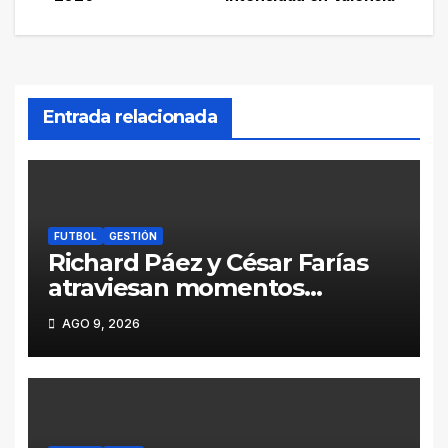
entradas
Entrada relacionada
FUTBOL
GESTIÓN
Richard Páez y César Farías
atraviesan momentos
decisivos en sus clubes
AGO 9, 2026