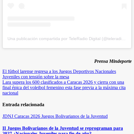
Una publicación compartida por TeleRadio Digital (@teleradiodigital)
Prensa Mindeporte
Navegación
El fútbol larense regresa a los Juegos Deportivos Nacionales
Juveniles con tensión sobre la mesa
de
Lara supera los 600 clasificados a Caracas 2026 y cierra con una
entradas
final épica del voleibol femenino esta fase previa a la máxima cita
nacional
Entrada relacionada
JDNJ Caracas 2026
Juegos Bolivarianos de la Juventud
II Juegos Bolivarianos de la Juventud se reprograman para
2027 ¿Nacionales Juveniles para fin de año?