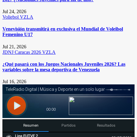
Jul 24, 2026
Voliebol
VZLA
Venevisión transmitirá en exclusiva el Mundial de Voleibol
Femenino U17
Jul 21, 2026
JDNJ Caracas 2026
VZLA
¿Qué pasará con los Juegos Nacionales Juveniles 2026? Las
variables sobre la mesa deportiva de Venezuela
Jul 16, 2026
Resumen
Partidos
Resultados
Liga FUTVE 2