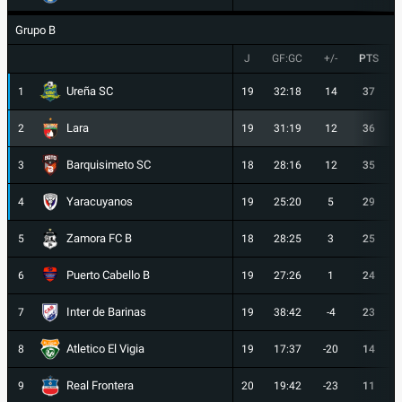
Grupo B
J
GF:GC
+/-
PTS
Ureña SC
1
19
32:18
14
37
Lara
2
19
31:19
12
36
Barquisimeto SC
3
18
28:16
12
35
Yaracuyanos
4
19
25:20
5
29
Zamora FC B
5
18
28:25
3
25
Puerto Cabello B
6
19
27:26
1
24
Inter de Barinas
7
19
38:42
-4
23
Atletico El Vigia
8
19
17:37
-20
14
Real Frontera
9
20
19:42
-23
11