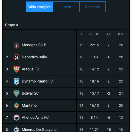
Tabla completa
Local
Visitante
Grupo A
J
GF:GC
+/-
PTS
Monagas SC B
1
15
22:15
7
28
Deportivo Italia
2
16
13:9
4
28
Aragua FC
3
16
14:12
2
23
Dynamo Puerto FC
4
16
18:16
2
22
Bolívar SC
5
16
15:17
-2
21
Maritimo
6
14
16:13
3
20
Atletico Ávila FC
7
15
8:14
-6
12
Mineros De Guayana
8
16
11:21
-10
10