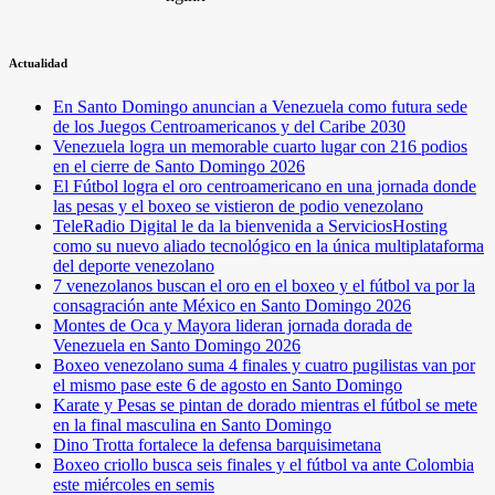
Actualidad
En Santo Domingo anuncian a Venezuela como futura sede
de los Juegos Centroamericanos y del Caribe 2030
Venezuela logra un memorable cuarto lugar con 216 podios
en el cierre de Santo Domingo 2026
El Fútbol logra el oro centroamericano en una jornada donde
las pesas y el boxeo se vistieron de podio venezolano
TeleRadio Digital le da la bienvenida a ServiciosHosting
como su nuevo aliado tecnológico en la única multiplataforma
del deporte venezolano
7 venezolanos buscan el oro en el boxeo y el fútbol va por la
consagración ante México en Santo Domingo 2026
Montes de Oca y Mayora lideran jornada dorada de
Venezuela en Santo Domingo 2026
Boxeo venezolano suma 4 finales y cuatro pugilistas van por
el mismo pase este 6 de agosto en Santo Domingo
Karate y Pesas se pintan de dorado mientras el fútbol se mete
en la final masculina en Santo Domingo
Dino Trotta fortalece la defensa barquisimetana
Boxeo criollo busca seis finales y el fútbol va ante Colombia
este miércoles en semis