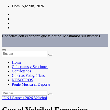
Saltar
Dom. Ago 9th, 2026
al
contenido
Conéctate con el deporte que te define. Mostramos sus historias.
Home
Coberturas y Secciones
Contáctenos
Galerías Fotográficas
NOSOTROS
Ponle Música al Deporte
JDNJ Caracas 2026
Voliebol
Con el Voleibol Femenino