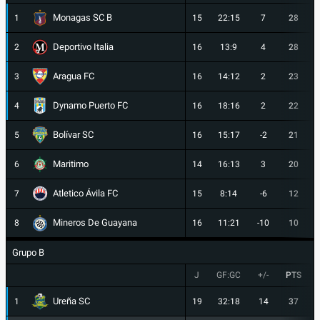
Monagas SC B
1
15
22:15
7
28
Deportivo Italia
2
16
13:9
4
28
Aragua FC
3
16
14:12
2
23
Dynamo Puerto FC
4
16
18:16
2
22
Bolívar SC
5
16
15:17
-2
21
Maritimo
6
14
16:13
3
20
Atletico Ávila FC
7
15
8:14
-6
12
Mineros De Guayana
8
16
11:21
-10
10
Grupo B
J
GF:GC
+/-
PTS
Ureña SC
1
19
32:18
14
37