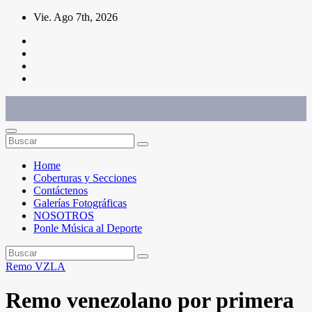
Saltar
Vie. Ago 7th, 2026
al
contenido
Conéctate con el deporte que te define. Mostramos sus historias.
Home
Coberturas y Secciones
Contáctenos
Galerías Fotográficas
NOSOTROS
Ponle Música al Deporte
Remo
VZLA
Remo venezolano por primera