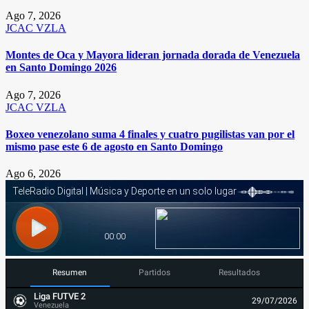
Ago 7, 2026
JCAC
VZLA
Montes de Oca y Mayora lideran jornada dorada de Venezuela
en Santo Domingo 2026
Ago 7, 2026
JCAC
VZLA
Boxeo venezolano suma 4 finales y cuatro pugilistas van por el
mismo pase este 6 de agosto en Santo Domingo
Ago 6, 2026
Resumen
Partidos
Resultados
Liga FUTVE 2
29/07/2026
Venezuela