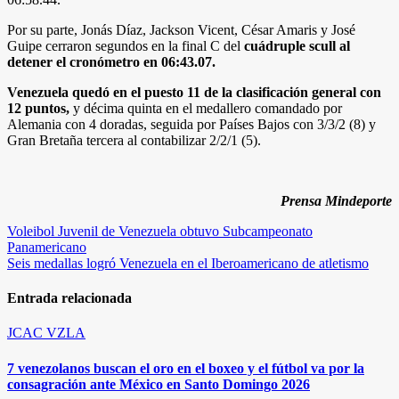
Por su parte, Jonás Díaz, Jackson Vicent, César Amaris y José
Guipe cerraron segundos en la final C del
cuádruple scull al
detener el cronómetro en 06:43.07.
Venezuela quedó en el puesto 11 de la clasificación general con
12 puntos,
y décima quinta en el medallero comandado por
Alemania con 4 doradas, seguida por Países Bajos con 3/3/2 (8) y
Gran Bretaña tercera al contabilizar 2/2/1 (5).
Prensa Mindeporte
Navegación
Voleibol Juvenil de Venezuela obtuvo Subcampeonato
Panamericano
de
Seis medallas logró Venezuela en el Iberoamericano de atletismo
entradas
Entrada relacionada
JCAC
VZLA
7 venezolanos buscan el oro en el boxeo y el fútbol va por la
consagración ante México en Santo Domingo 2026