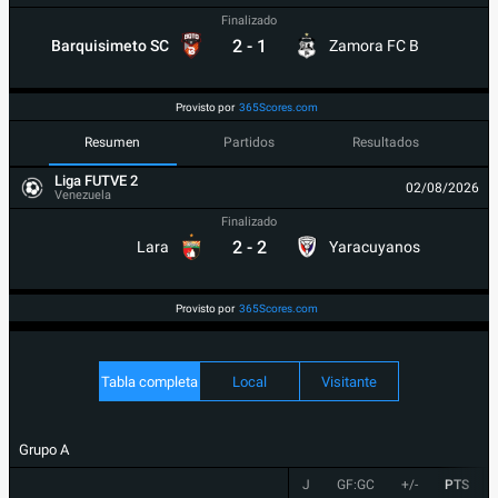
Finalizado
2
-
1
Barquisimeto SC
Zamora FC B
Provisto por
365Scores.com
Resumen
Partidos
Resultados
Liga FUTVE 2
02/08/2026
Venezuela
Finalizado
2
-
2
Lara
Yaracuyanos
Provisto por
365Scores.com
Tabla completa
Local
Visitante
Grupo A
J
GF:GC
+/-
PTS