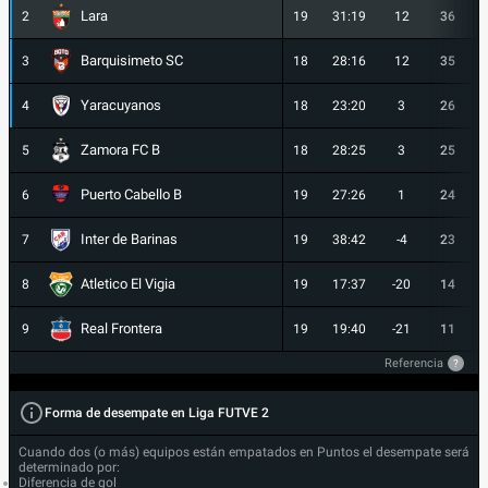
Lara
2
19
31:19
12
36
Barquisimeto SC
3
18
28:16
12
35
Yaracuyanos
4
18
23:20
3
26
Zamora FC B
5
18
28:25
3
25
Puerto Cabello B
6
19
27:26
1
24
Inter de Barinas
7
19
38:42
-4
23
Atletico El Vigia
8
19
17:37
-20
14
Real Frontera
9
19
19:40
-21
11
Referencia
?
Forma de desempate en Liga FUTVE 2
Cuando dos (o más) equipos están empatados en Puntos el desempate será
determinado por:
Diferencia de gol