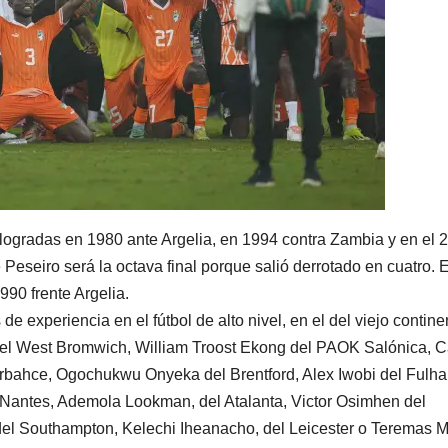
 logradas en 1980 ante Argelia, en 1994 contra Zambia y en el 
Peseiro será la octava final porque salió derrotado en cuatro. 
90 frente Argelia.
 experiencia en el fútbol de alto nivel, en el del viejo contine
del West Bromwich, William Troost Ekong del PAOK Salónica, C
rbahce, Ogochukwu Onyeka del Brentford, Alex Iwobi del Fulh
 Nantes, Ademola Lookman, del Atalanta, Victor Osimhen del
el Southampton, Kelechi Iheanacho, del Leicester o Teremas Mo