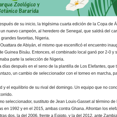
pués de su inicio, la trigésima cuarta edición de la Copa de Á
 a un nuevo campeón, al heredero de Senegal, que saldrá del ca
s grandes favoritas, Nigeria.
Ouattara de Abiyán, el mismo que escenificó el encuentro inau
 de Guinea Bisáu. Entonces, el combinado local ganó por 2-0 y 
maba parte la selección de Nigeria.
 días después en el seno de la plantilla de Los Elefantes, que 
lantazo, un cambio de seleccionador con el torneo en marcha, p
d y el equilibrio de su rival del domingo. Un equipo que no con
orrido.
 seleccionador, sustituto de Jean Louis-Gasset al término de 
das en 1992 y en el 2015, ambas contra Ghana. Afrontan los elef
ras dos, la del 2006, frente a Egipto, y la del 2012, ante Zambia