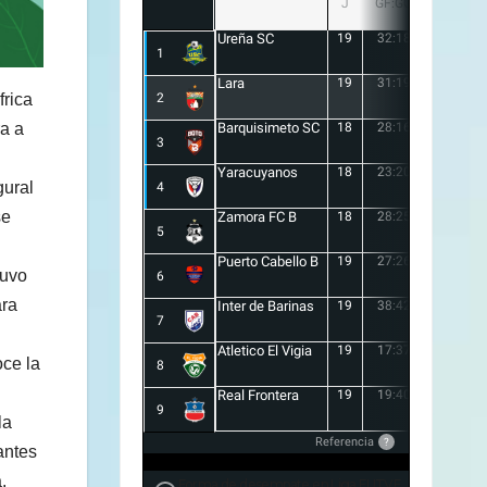
J
GF:GC
+/-
Ureña SC
19
32:18
14
1
Lara
19
31:19
12
frica
2
ra a
Barquisimeto SC
18
28:16
12
3
Yaracuyanos
18
23:20
3
gural
4
se
Zamora FC B
18
28:25
3
5
Puerto Cabello B
19
27:26
1
tuvo
6
ara
Inter de Barinas
19
38:42
-4
7
Atletico El Vigia
19
17:37
-20
oce la
8
Real Frontera
19
19:40
-21
9
la
Referencia
?
antes
.
Forma de desempate en Liga FUTVE