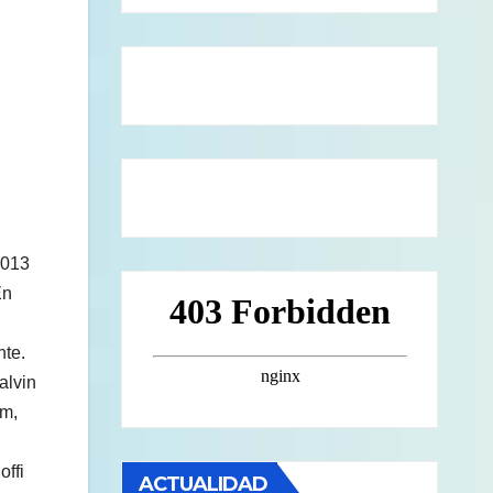
2013
En
nte.
alvin
am,
ffi
ACTUALIDAD