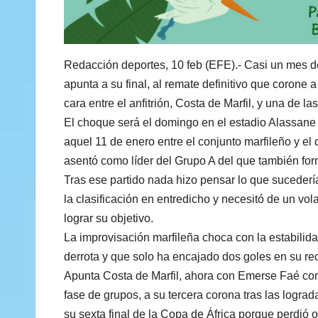
Redacción deportes, 10 feb (EFE).- Casi un mes des
apunta a su final, al remate definitivo que corone
cara entre el anfitrión, Costa de Marfil, y una de la
El choque será el domingo en el estadio Alassane 
aquel 11 de enero entre el conjunto marfileño y el
asentó como líder del Grupo A del que también for
Tras ese partido nada hizo pensar lo que sucedería
la clasificación en entredicho y necesitó de un vo
lograr su objetivo.
La improvisación marfileña choca con la estabilida
derrota y que solo ha encajado dos goles en su rec
Apunta Costa de Marfil, ahora con Emerse Faé como
fase de grupos, a su tercera corona tras las logra
su sexta final de la Copa de África porque perdió ot