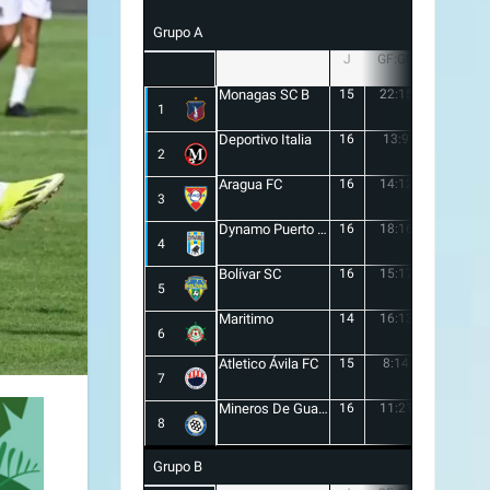
Grupo A
J
GF:GC
+/-
Monagas SC B
15
22:15
7
1
Deportivo Italia
16
13:9
4
2
Aragua FC
16
14:12
2
3
Dynamo Puerto FC
16
18:16
2
4
Bolívar SC
16
15:17
-2
5
Maritimo
14
16:13
3
6
Atletico Ávila FC
15
8:14
-6
7
Mineros De Guayana
16
11:21
-10
8
Grupo B