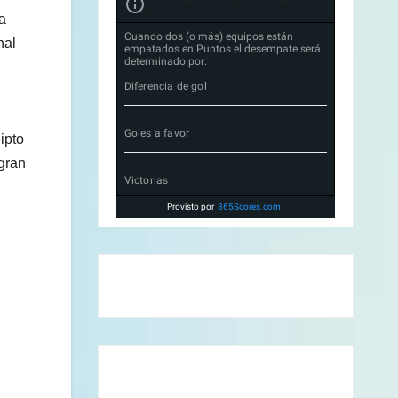
2
la
Cuando dos (o más) equipos están
nal
empatados en Puntos el desempate será
determinado por:
Diferencia de gol
Goles a favor
ipto
 gran
Victorias
Provisto por
365Scores.com