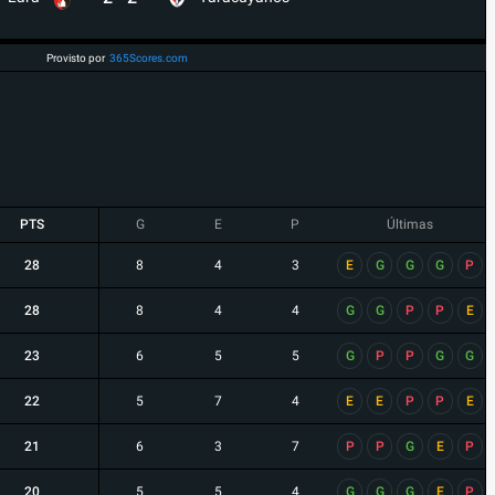
Provisto por
365Scores.com
PTS
G
E
P
Últimas
28
8
4
3
E
G
G
G
P
28
8
4
4
G
G
P
P
E
23
6
5
5
G
P
P
G
G
22
5
7
4
E
E
P
P
E
21
6
3
7
P
P
G
E
P
20
5
5
4
G
G
G
E
P