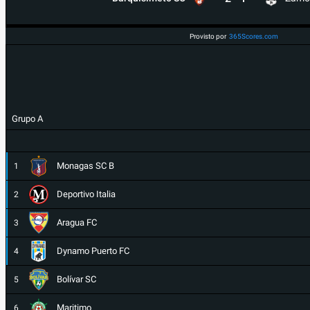
Provisto por
365Scores.com
Grupo A
Monagas SC B
1
Deportivo Italia
2
Aragua FC
3
Dynamo Puerto FC
4
Bolívar SC
5
Maritimo
6