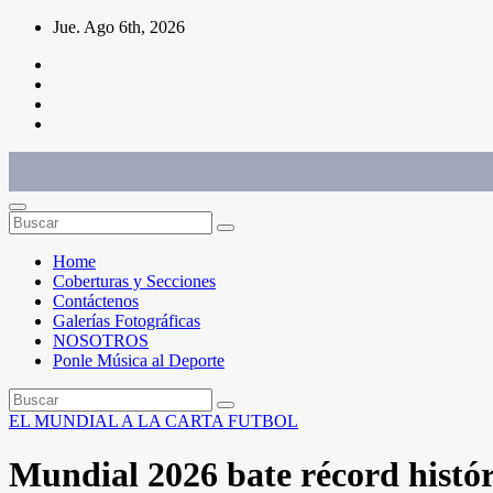
Saltar
Jue. Ago 6th, 2026
al
contenido
Conéctate con el deporte que te define. Mostramos sus historias.
Home
Coberturas y Secciones
Contáctenos
Galerías Fotográficas
NOSOTROS
Ponle Música al Deporte
EL MUNDIAL A LA CARTA
FUTBOL
Mundial 2026 bate récord históri