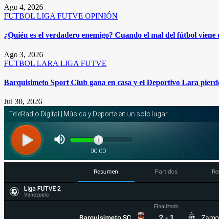
Ago 4, 2026
FUTBOL
LIGA FUTVE
OPINIÓN
¿Quién es el verdadero enemigo? Cuando el mal del fútbol viene
Ago 3, 2026
FUTBOL
LARA
LIGA FUTVE
Barquisimeto Sport Club gana en casa y el Deportivo Lara pierde
Jul 30, 2026
Resumen
Partidos
Re
Liga FUTVE 2
Venezuela
Finalizado
2
-
1
Barquisimeto SC
Zamo