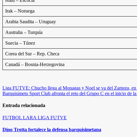
Haití – Escocia
Irak – Noruega
Arabia Saudita – Uruguay
Australia – Turquía
Suecia – Túnez
Corea del Sur – Rep. Checa
Canadá – Bosnia-Herzegovina
Navegación
Liga FUTVE: Chucho llega al Monagas y Noel se va del Zamora, en u
Barquisimeto Sport Club afronta el reto del Grupo C en el inicio de 
de
entradas
Entrada relacionada
FUTBOL
LARA
LIGA FUTVE
Dino Trotta fortalece la defensa barquisimetana