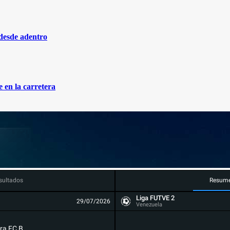
 desde adentro
 en la carretera
sultados
Resum
Liga FUTVE 2
29/07/2026
Venezuela
ra FC B