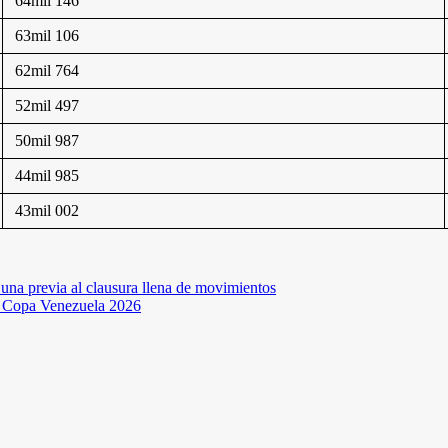
64mil 146
63mil 106
62mil 764
52mil 497
50mil 987
44mil 985
43mil 002
na previa al clausura llena de movimientos
la Copa Venezuela 2026