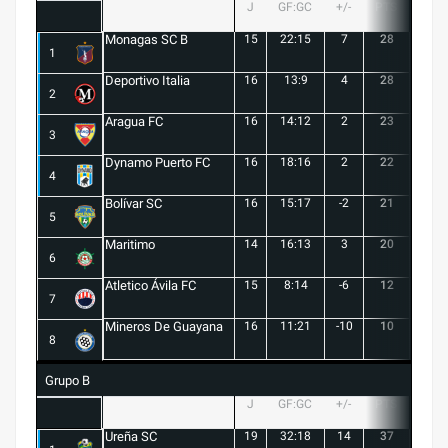
J
GF:GC
+/-
PTS
G
Monagas SC B
15
22:15
7
28
8
1
Deportivo Italia
16
13:9
4
28
8
2
Aragua FC
16
14:12
2
23
6
3
Dynamo Puerto FC
16
18:16
2
22
5
4
Bolívar SC
16
15:17
-2
21
6
5
Maritimo
14
16:13
3
20
5
6
Atletico Ávila FC
15
8:14
-6
12
1
7
Mineros De Guayana
16
11:21
-10
10
1
8
Grupo B
J
GF:GC
+/-
PTS
G
Ureña SC
19
32:18
14
37
10