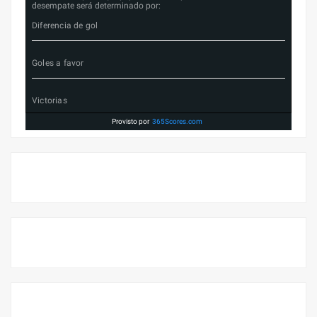
desempate será determinado por:
Diferencia de gol
Goles a favor
Victorias
Provisto por
365Scores.com