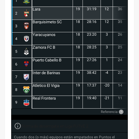
1
Lara
19
31:19
12
36
10
2
Barquisimeto SC
18
28:16
12
35
10
3
Yaracuyanos
18
23:20
3
26
7
4
Zamora FC B
18
28:25
3
25
6
5
Puerto Cabello B
19
27:26
1
24
7
6
Inter de Barinas
19
38:42
-4
23
7
7
Atletico El Vigia
19
17:37
-20
14
3
8
Real Frontera
19
19:40
-21
11
3
9
Referencia
?
Forma de desempate en Liga FUTVE 2
Cuando dos (o más) equipos están empatados en Puntos el