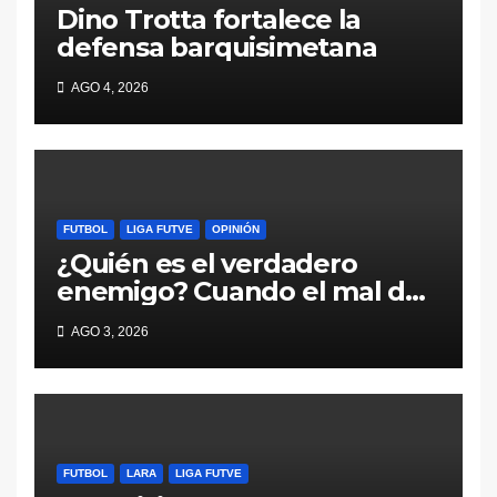
Dino Trotta fortalece la
defensa barquisimetana
AGO 4, 2026
FUTBOL
LIGA FUTVE
OPINIÓN
¿Quién es el verdadero
enemigo? Cuando el mal del
fútbol viene desde adentro
AGO 3, 2026
FUTBOL
LARA
LIGA FUTVE