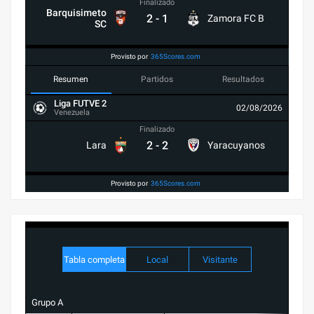
Finalizado
Barquisimeto
2
-
1
Zamora FC B
SC
Provisto por
365Scores.com
Resumen
Partidos
Resultados
Liga FUTVE 2
02/08/2026
Venezuela
Finalizado
2
-
2
Lara
Yaracuyanos
Provisto por
365Scores.com
Tabla completa
Local
Visitante
Grupo A