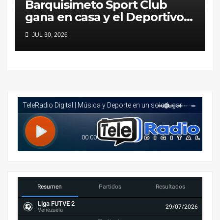
Barquisimeto Sport Club
gana en casa y el Deportivo
Lara pierde en la carretera
JUL 30, 2026
Resumen
Partidos
Resultados
Liga FUTVE 2
29/07/2026
Venezuela