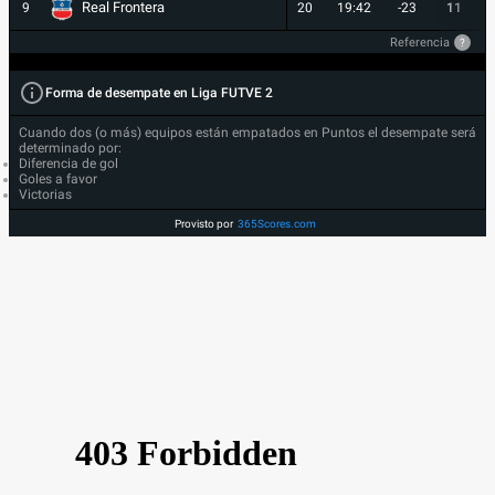
Real Frontera
9
20
19:42
-23
11
Referencia
?
Forma de desempate en Liga FUTVE 2
Cuando dos (o más) equipos están empatados en Puntos el desempate será
determinado por:
Diferencia de gol
Goles a favor
Victorias
Provisto por
365Scores.com