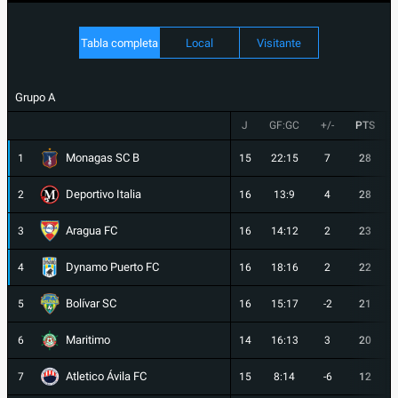
Tabla completa
Local
Visitante
Grupo A
J
GF:GC
+/-
PTS
Monagas SC B
1
15
22:15
7
28
Deportivo Italia
2
16
13:9
4
28
Aragua FC
3
16
14:12
2
23
Dynamo Puerto FC
4
16
18:16
2
22
Bolívar SC
5
16
15:17
-2
21
Maritimo
6
14
16:13
3
20
Atletico Ávila FC
7
15
8:14
-6
12