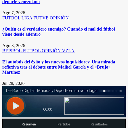
deporte venezolano
Ago 7, 2026
FUTBOL
LIGA FUTVE
OPINIÓN
¿Quién es el verdadero enemigo? Cuando el mal del fútbol
viene desde adentro
Ago 3, 2026
BEISBOL
FUTBOL
OPINIÓN
VZLA
El autobús del éxito y los nuevos inquisidores: Una mirada
reflexiva tras el debate entre Maikel García y el «Brujo»
Martínez
Jul 28, 2026
Resumen
Partidos
Resultados