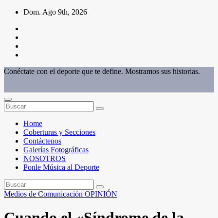
Saltar
Dom. Ago 9th, 2026
al
contenido
Conéctate con el deporte que te define. Mostramos sus historias.
Home
Coberturas y Secciones
Contáctenos
Galerías Fotográficas
NOSOTROS
Ponle Música al Deporte
Medios de Comunicación
OPINIÓN
Cuando el «Síndrome de la