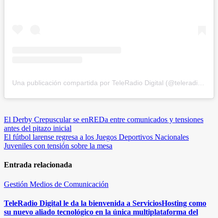
Una publicación compartida por TeleRadio Digital (@teleradiodigital)
Navegación
El Derby Crepuscular se enREDa entre comunicados y tensiones
antes del pitazo inicial
de
El fútbol larense regresa a los Juegos Deportivos Nacionales
entradas
Juveniles con tensión sobre la mesa
Entrada relacionada
Gestión
Medios de Comunicación
TeleRadio Digital le da la bienvenida a ServiciosHosting como
su nuevo aliado tecnológico en la única multiplataforma del