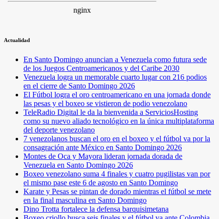
Actualidad
En Santo Domingo anuncian a Venezuela como futura sede
de los Juegos Centroamericanos y del Caribe 2030
Venezuela logra un memorable cuarto lugar con 216 podios
en el cierre de Santo Domingo 2026
El Fútbol logra el oro centroamericano en una jornada donde
las pesas y el boxeo se vistieron de podio venezolano
TeleRadio Digital le da la bienvenida a ServiciosHosting
como su nuevo aliado tecnológico en la única multiplataforma
del deporte venezolano
7 venezolanos buscan el oro en el boxeo y el fútbol va por la
consagración ante México en Santo Domingo 2026
Montes de Oca y Mayora lideran jornada dorada de
Venezuela en Santo Domingo 2026
Boxeo venezolano suma 4 finales y cuatro pugilistas van por
el mismo pase este 6 de agosto en Santo Domingo
Karate y Pesas se pintan de dorado mientras el fútbol se mete
en la final masculina en Santo Domingo
Dino Trotta fortalece la defensa barquisimetana
Boxeo criollo busca seis finales y el fútbol va ante Colombia