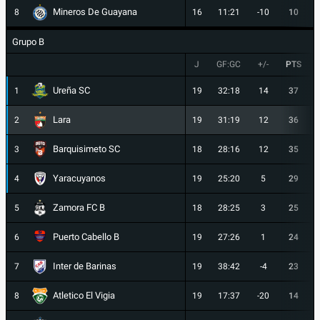
Mineros De Guayana
8
16
11:21
-10
10
Grupo B
J
GF:GC
+/-
PTS
Ureña SC
1
19
32:18
14
37
Lara
2
19
31:19
12
36
Barquisimeto SC
3
18
28:16
12
35
Yaracuyanos
4
19
25:20
5
29
Zamora FC B
5
18
28:25
3
25
Puerto Cabello B
6
19
27:26
1
24
Inter de Barinas
7
19
38:42
-4
23
Atletico El Vigia
8
19
17:37
-20
14