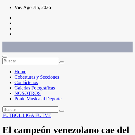
Saltar
Vie. Ago 7th, 2026
al
contenido
Conéctate con el deporte que te define. Mostramos sus historias.
Home
Coberturas y Secciones
Contáctenos
Galerías Fotográficas
NOSOTROS
Ponle Música al Deporte
FUTBOL
LIGA FUTVE
El campeón venezolano cae del