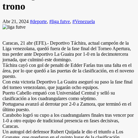
trono
Abr 21, 2024
#deporte
,
#liga futve
,
#Venezuela
Caracas, 21 abr (EFE).- Deportivo Táchira, actual campeón de la
Liga venezolana, quedó fuera de la fase final del Torneo Apertura,
tras perder ante Deportivo La Guaira por 1-0 en la decimotercera
jornada, que culminó este domingo.
Táchira cayó con gol de penalti de Edder Farías tras una falta en el
área, por lo que quedó a las puertas de la clasificación, en el noveno
puesto.
Con esta victoria Deportivo La Guaira aseguró su paso la fase final
del torneo venezolano, que jugarán ocho equipos.
Puerto Cabello empató con Universidad Central y selló su
clasificación a los cuadrangulares como séptimo.
Portuguesa avanzó al derrotar por 2-0 a Zamora, que terminó en el
último puesto.
Carabobo logró su cupo a los cuadrangulares finales tras vencer por
1-0 a otro equipo de tradicional presencia en fases decisivas,
Caracas.
Un autogol del defensor Rubert Quijada le dio el triunfo a Los
Granates, que quedaron en el quinto lugar de la clasificación.