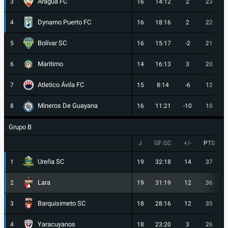
Aragua FC
3
16
14:12
2
23
Dynamo Puerto FC
4
16
18:16
2
22
Bolívar SC
5
16
15:17
-2
21
Maritimo
6
14
16:13
3
20
Atletico Ávila FC
7
15
8:14
-6
12
Mineros De Guayana
8
16
11:21
-10
10
Grupo B
J
GF:GC
+/-
PTS
Ureña SC
1
19
32:18
14
37
Lara
2
19
31:19
12
36
Barquisimeto SC
3
18
28:16
12
35
Yaracuyanos
4
18
23:20
3
26