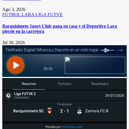
Ago 3, 2026
FUTBOL
LARA
LIGA FUTVE
Barquisimeto Sport Club gana en casa y el Deportivo Lara
pierde en la carretera
Jul 30, 2026
Resumen
Partidos
Resultados
Liga FUTVE 2
29/07/2026
Venezuela
Finalizado
2
-
1
Barquisimeto SC
Zamora FC B
Provisto por
365Scores.com