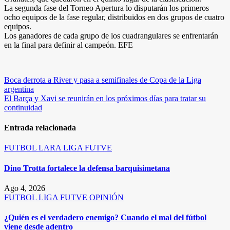
La segunda fase del Torneo Apertura lo disputarán los primeros
ocho equipos de la fase regular, distribuidos en dos grupos de cuatro
equipos.
Los ganadores de cada grupo de los cuadrangulares se enfrentarán
en la final para definir al campeón. EFE
Navegación
Boca derrota a River y pasa a semifinales de Copa de la Liga
argentina
de
El Barça y Xavi se reunirán en los próximos días para tratar su
entradas
continuidad
Entrada relacionada
FUTBOL
LARA
LIGA FUTVE
Dino Trotta fortalece la defensa barquisimetana
Ago 4, 2026
FUTBOL
LIGA FUTVE
OPINIÓN
¿Quién es el verdadero enemigo? Cuando el mal del fútbol
viene desde adentro