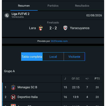
Resumen
Partidos
Resultados
Liga FUTVE 2
02/08/2026
Venezuela
Finalizado
2
-
2
Lara
Yaracuyanos
Provisto por
365Scores.com
Tabla completa
Local
Visitante
Grupo A
J
GF:GC
+/-
PTS
Monagas SC B
1
15
22:15
7
28
Deportivo Italia
2
16
13:9
4
28