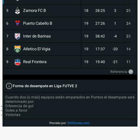
Zamora FC B
5
18
28:25
3
25
Puerto Cabello B
6
19
27:26
1
24
Inter de Barinas
7
19
38:42
-4
23
Atletico El Vigia
8
19
17:37
-20
14
Real Frontera
9
19
19:40
-21
11
Referencia
?
Forma de desempate en Liga FUTVE 2
Cuando dos (o más) equipos están empatados en Puntos el desempate será
determinado por:
Diferencia de gol
Goles a favor
Victorias
Provisto por
365Scores.com