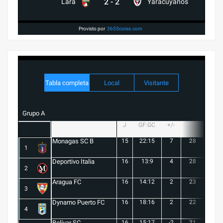
2
-
2
Lara
Yaracuyanos
Provisto por
365Scores.com
Tabla completa
Local
Visitante
Grupo A
J
GF:GC
+/-
PTS
G
Monagas SC B
15
22:15
7
28
8
1
Deportivo Italia
16
13:9
4
28
8
2
Aragua FC
16
14:12
2
23
6
3
Dynamo Puerto FC
16
18:16
2
22
5
4
Bolívar SC
16
15:17
-2
21
6