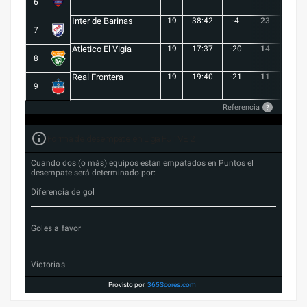
6
Inter de Barinas
19
38:42
-4
23
7
7
Atletico El Vigia
19
17:37
-20
14
3
8
Real Frontera
19
19:40
-21
11
3
9
Referencia
?
Forma de desempate en Liga FUTVE 2
Cuando dos (o más) equipos están empatados en Puntos el
desempate será determinado por:
Diferencia de gol
Goles a favor
Victorias
Provisto por
365Scores.com