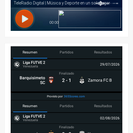
Resumen
Partidos
Resultados
Liga FUTVE 2
29/07/2026
Venezuela
Finalizado
Barquisimeto
2
-
1
Zamora FC B
SC
Provisto por
365Scores.com
Resumen
Partidos
Resultados
Liga FUTVE 2
02/08/2026
Venezuela
Finalizado