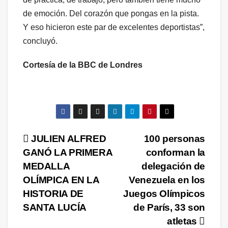
de emoción. Del corazón que pongas en la pista.
Y eso hicieron este par de excelentes deportistas”,
concluyó.
Cortesía de la BBC de Londres
Navegación
JULIEN ALFRED
100 personas
GANÓ LA PRIMERA
conforman la
de
MEDALLA
delegación de
entradas
OLÍMPICA EN LA
Venezuela en los
HISTORIA DE
Juegos Olímpicos
SANTA LUCÍA
de París, 33 son
atletas