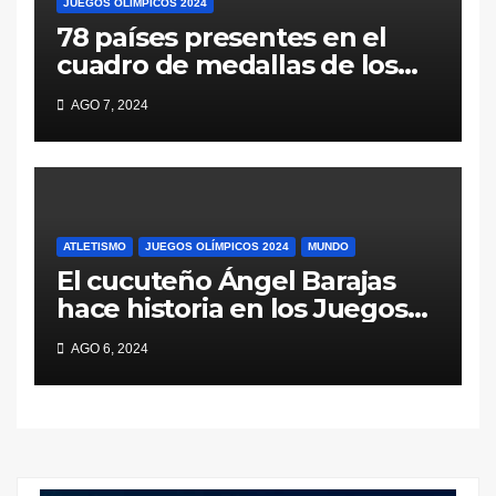
JUEGOS OLÍMPICOS 2024
78 países presentes en el
cuadro de medallas de los
JJ.OO. ¡El diploma es solo un
AGO 7, 2024
incentivo!
ATLETISMO
JUEGOS OLÍMPICOS 2024
MUNDO
El cucuteño Ángel Barajas
hace historia en los Juegos
Olímpicos
AGO 6, 2024