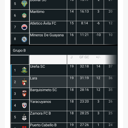
5
Maritimo
14
16:13
3
20
5
6
Atletico Ávila FC
15
8:14
-6
12
1
7
Mineros De Guayana
16
11:21
-10
10
1
8
Grupo B
J
GF:GC
+/-
PTS
G
Ureña SC
19
32:18
14
37
10
1
Lara
19
31:19
12
36
10
2
Barquisimeto SC
18
28:16
12
35
10
3
Yaracuyanos
18
23:20
3
26
7
4
Zamora FC B
18
28:25
3
25
6
5
Puerto Cabello B
19
27:26
1
24
7