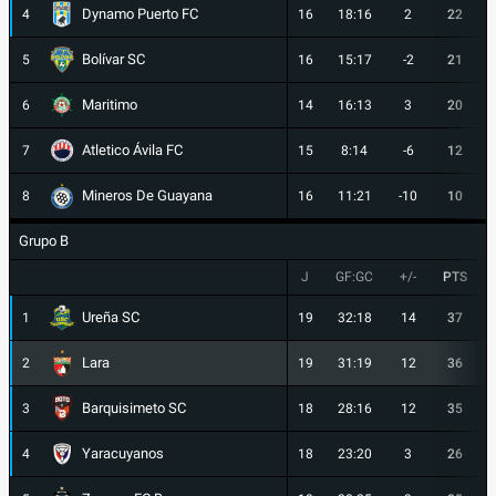
Dynamo Puerto FC
4
16
18:16
2
22
Bolívar SC
5
16
15:17
-2
21
Maritimo
6
14
16:13
3
20
Atletico Ávila FC
7
15
8:14
-6
12
Mineros De Guayana
8
16
11:21
-10
10
Grupo B
J
GF:GC
+/-
PTS
Ureña SC
1
19
32:18
14
37
Lara
2
19
31:19
12
36
Barquisimeto SC
3
18
28:16
12
35
Yaracuyanos
4
18
23:20
3
26