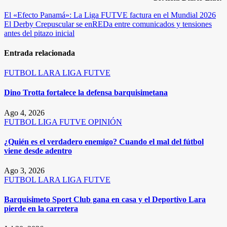
Navegación
El «Efecto Panamá»: La Liga FUTVE factura en el Mundial 2026
El Derby Crepuscular se enREDa entre comunicados y tensiones
de
antes del pitazo inicial
entradas
Entrada relacionada
FUTBOL
LARA
LIGA FUTVE
Dino Trotta fortalece la defensa barquisimetana
Ago 4, 2026
FUTBOL
LIGA FUTVE
OPINIÓN
¿Quién es el verdadero enemigo? Cuando el mal del fútbol
viene desde adentro
Ago 3, 2026
FUTBOL
LARA
LIGA FUTVE
Barquisimeto Sport Club gana en casa y el Deportivo Lara
pierde en la carretera