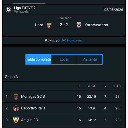
Liga FUTVE 2
02/08/2026
Venezuela
Finalizado
2
-
2
Lara
Yaracuyanos
Provisto por
365Scores.com
Tabla completa
Local
Visitante
Grupo A
J
GF:GC
+/-
PTS
Monagas SC B
1
15
22:15
7
28
Deportivo Italia
2
16
13:9
4
28
Aragua FC
3
16
14:12
2
23