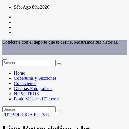
Saltar
Sáb. Ago 8th, 2026
al
contenido
Conéctate con el deporte que te define. Mostramos sus historias.
Home
Coberturas y Secciones
Contáctenos
Galerías Fotográficas
NOSOTROS
Ponle Música al Deporte
FUTBOL
LIGA FUTVE
Liga Futve define a los