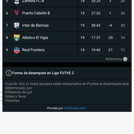
Zamora FC B
5
18
28:25
3
25
Puerto Cabello B
6
19
27:26
1
24
Inter de Barinas
7
19
38:42
-4
23
Atletico El Vigia
8
19
17:37
-20
14
Real Frontera
9
19
19:40
-21
11
Referencia
?
Forma de desempate en Liga FUTVE 2
Cuando dos (o más) equipos están empatados en Puntos el desempate será
determinado por:
Diferencia de gol
Goles a favor
Victorias
Provisto por
365Scores.com