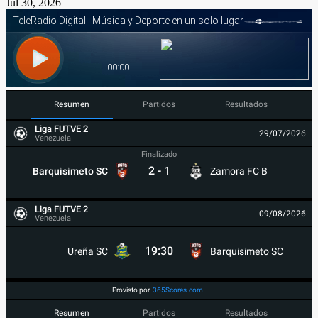
Jul 30, 2026
Resumen
Partidos
Resultados
Liga FUTVE 2
29/07/2026
Venezuela
Finalizado
2
-
1
Barquisimeto SC
Zamora FC B
Liga FUTVE 2
09/08/2026
Venezuela
19:30
Ureña SC
Barquisimeto SC
Provisto por
365Scores.com
Resumen
Partidos
Resultados