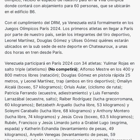
donde contará con alojamiento para 60 personas, que se ubicarán
en el edificio B6.
Con el cumplimiento del DRM, ya Venezuela está formalmente en los
Juegos Olímpicos París 2024. Los primeros atletas en llegar a París
por parte de nuestro país, serán los integrantes del tiro deportivo,
Leonel Martínez, Douglas Gómez y Ulises Gómez quiénes estarán
ubicados en la sub sede de este deporte en Chateauroux, a unas
dos horas en tren desde París.
Venezuela participará en París 2024 con 34 atletas: Yulimar Rojas en
salto triple (atletismo)
(No competirá)
; Alfonso Mestre en los 400 y
800 metros libres (natación); Douglas Gómez en pistola rápida 25
metros, y Leonel Martínez, trap (ambos en tiro deportivo); Omailyn
Alcalá (boxeo, 57 kilogramos); Orluis Aular, (ciclismo de ruta);
Patricia Ferrando (ecuestre, adiestramiento) y Luis Fernando
Larrazábal (ecuestre, salto); Raiber Rodríguez (lucha grecorromana,
60 kilogramos); Betzabeth Arguello (lucha libre, 53 kilogramos) y
Soleymi Caraballo (lucha libre, 68 kilogramos) y Anthony Montero
(lucha libre, 74 kilogramos) y Jesús Cova (boxeo, 63.5 kilogramos);
Rubén, Francisco y Jesús Limardo junto a Grabiel Lugo (esgrima,
espada) y Katherin Echandia (levantamiento de pesas, 49
kilogramos), Anyelin Venegas (levantamiento de pesas, 59