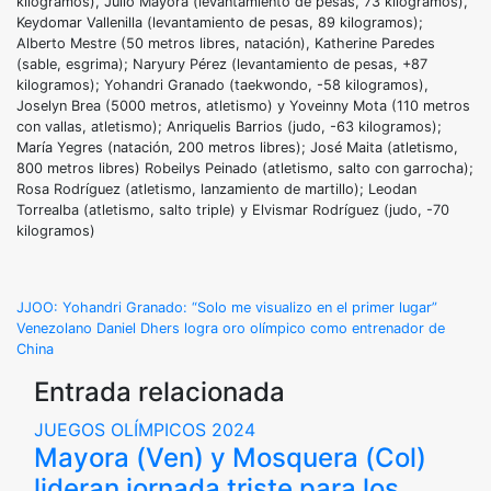
kilogramos), Julio Mayora (levantamiento de pesas, 73 kilogramos),
Keydomar Vallenilla (levantamiento de pesas, 89 kilogramos);
Alberto Mestre (50 metros libres, natación), Katherine Paredes
(sable, esgrima); Naryury Pérez (levantamiento de pesas, +87
kilogramos); Yohandri Granado (taekwondo, -58 kilogramos),
Joselyn Brea (5000 metros, atletismo) y Yoveinny Mota (110 metros
con vallas, atletismo); Anriquelis Barrios (judo, -63 kilogramos);
María Yegres (natación, 200 metros libres); José Maita (atletismo,
800 metros libres) Robeilys Peinado (atletismo, salto con garrocha);
Rosa Rodríguez (atletismo, lanzamiento de martillo); Leodan
Torrealba (atletismo, salto triple) y Elvismar Rodríguez (judo, -70
kilogramos)
Navegación
JJOO: Yohandri Granado: “Solo me visualizo en el primer lugar”
Venezolano Daniel Dhers logra oro olímpico como entrenador de
de
China
Entrada relacionada
entradas
JUEGOS OLÍMPICOS 2024
Mayora (Ven) y Mosquera (Col)
lideran jornada triste para los