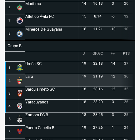
Maritimo
14
16:13
3
20
5
6
Atletico Ávila FC
15
8:14
-6
12
1
7
Mineros De Guayana
16
11:21
-10
10
1
8
Grupo B
J
GF:GC
+/-
PTS
G
Ureña SC
19
32:18
14
37
1
1
Lara
19
31:19
12
36
1
2
Barquisimeto SC
18
28:16
12
35
1
3
Yaracuyanos
18
23:20
3
26
7
4
Zamora FC B
18
28:25
3
25
6
5
Puerto Cabello B
19
27:26
1
24
7
6