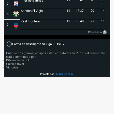
Inter de Barinas
19
38:42
-4
23
7
7
Atletico El Vigia
19
17:37
-20
14
3
8
Real Frontera
19
19:40
-21
11
3
9
Referencia
?
Forma de desempate en Liga FUTVE 2
Cuando dos (o más) equipos están empatados en Puntos el desempate
será determinado por:
Diferencia de gol
Goles a favor
Victorias
Provisto por
365Scores.com