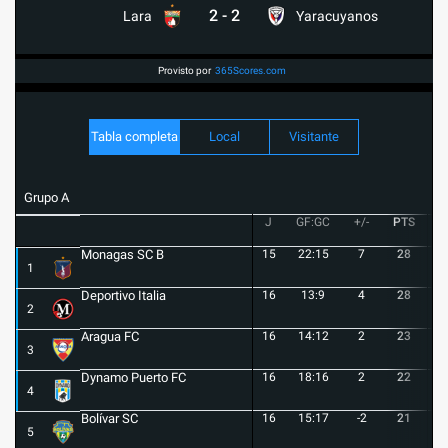
2
-
2
Lara
Yaracuyanos
Provisto por
365Scores.com
Tabla completa
Local
Visitante
Grupo A
J
GF:GC
+/-
PTS
G
Monagas SC B
15
22:15
7
28
8
1
Deportivo Italia
16
13:9
4
28
8
2
Aragua FC
16
14:12
2
23
6
3
Dynamo Puerto FC
16
18:16
2
22
5
4
Bolívar SC
16
15:17
-2
21
6
5