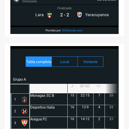
Venezuela
Finalizado
2
-
2
Lara
Yaracuyanos
Provisto por
365Scores.com
Tabla completa
Local
Visitante
Grupo A
J
GF:GC
+/-
PTS
G
Monagas SC B
15
22:15
7
28
8
1
Deportivo Italia
16
13:9
4
28
8
2
Aragua FC
16
14:12
2
23
6
3