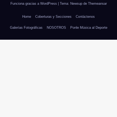
Funciona gracias a WordPress
|
Tema: Newsup de
Themeansar
Home
Coberturas y Secciones
Contáctenos
Galerías Fotográficas
NOSOTROS
Ponle Música al Deporte