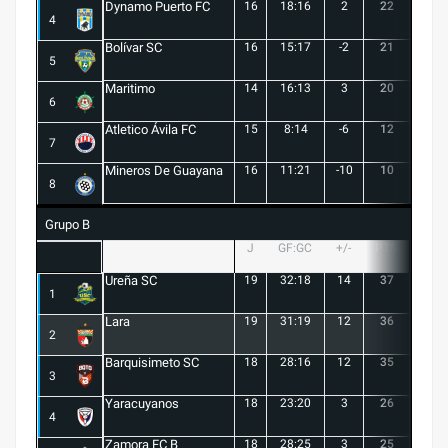
Dynamo Puerto FC
16
18:16
2
22
5
4
Bolívar SC
16
15:17
-2
21
6
5
Maritimo
14
16:13
3
20
5
6
Atletico Ávila FC
15
8:14
-6
12
1
7
Mineros De Guayana
16
11:21
-10
10
1
8
Grupo B
J
GF:GC
+/-
PTS
G
Ureña SC
19
32:18
14
37
10
1
Lara
19
31:19
12
36
10
2
Barquisimeto SC
18
28:16
12
35
10
3
Yaracuyanos
18
23:20
3
26
7
4
Zamora FC B
18
28:25
3
25
6