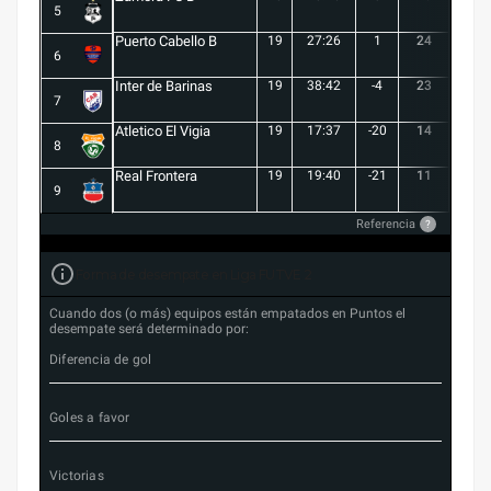
5
Puerto Cabello B
19
27:26
1
24
7
6
Inter de Barinas
19
38:42
-4
23
7
7
Atletico El Vigia
19
17:37
-20
14
3
8
Real Frontera
19
19:40
-21
11
3
9
Referencia
?
Forma de desempate en Liga FUTVE 2
Cuando dos (o más) equipos están empatados en Puntos el
desempate será determinado por:
Diferencia de gol
Goles a favor
Victorias