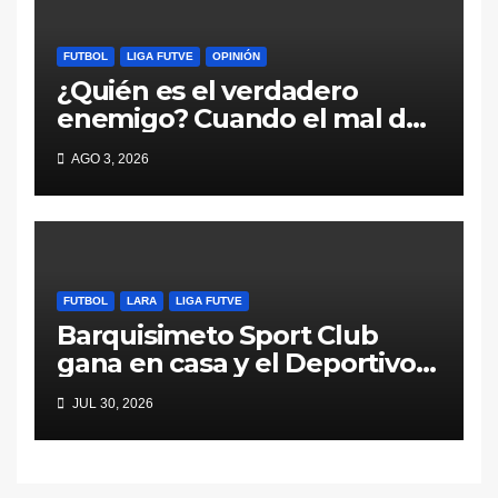
FUTBOL
LIGA FUTVE
OPINIÓN
¿Quién es el verdadero
enemigo? Cuando el mal del
fútbol viene desde adentro
AGO 3, 2026
FUTBOL
LARA
LIGA FUTVE
Barquisimeto Sport Club
gana en casa y el Deportivo
Lara pierde en la carretera
JUL 30, 2026