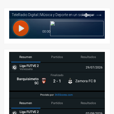
Resumen
Partidos
Resultados
Liga FUTVE 2
29/07/2026
Venezuela
Finalizado
Barquisimeto
2
-
1
Zamora FC B
SC
Provisto por
365Scores.com
Resumen
Partidos
Resultados
Liga FUTVE 2
02/08/2026