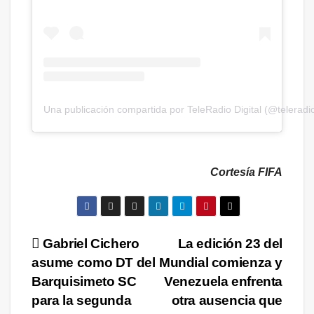
Una publicación compartida por TeleRadio Digital (@teleradio
Cortesía FIFA
Navegación
Gabriel Cichero
La edición 23 del
asume como DT del
Mundial comienza y
de
Barquisimeto SC
Venezuela enfrenta
entradas
para la segunda
otra ausencia que