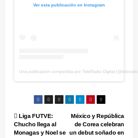
Ver esta publicación en Instagram
Una publicación compartida por TeleRadio Digital (@teleradio
Navegación
Liga FUTVE:
México y República
Chucho llega al
de Corea celebran
de
Monagas y Noel se
un debut soñado en