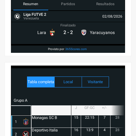
Resumen
Partidos
Resultados
Liga FUTVE 2
02/08/2026
Venezuela
Finalizado
2
-
2
Lara
Yaracuyanos
Provisto por
365Scores.com
Tabla completa
Local
Visitante
Grupo A
J
GF:GC
+/-
PTS
G
Monagas SC B
15
22:15
7
28
8
1
Deportivo Italia
16
13:9
4
28
8
2