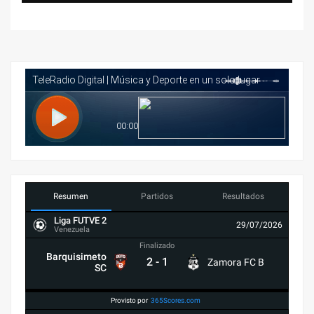
Resumen
Partidos
Resultados
Liga FUTVE 2
29/07/2026
Venezuela
Finalizado
Barquisimeto
2
-
1
Zamora FC B
SC
Provisto por
365Scores.com