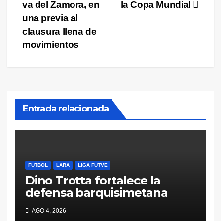
entradas
va del Zamora, en
la Copa Mundial
una previa al
clausura llena de
movimientos
Entrada relacionada
FUTBOL
LARA
LIGA FUTVE
Dino Trotta fortalece la
defensa barquisimetana
AGO 4, 2026