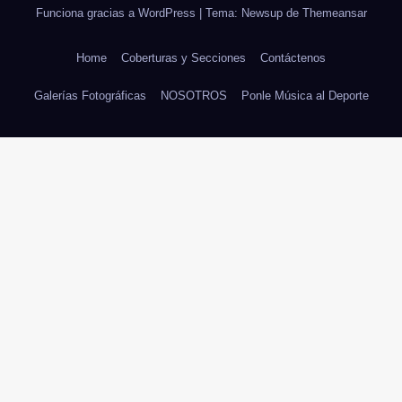
Funciona gracias a WordPress
|
Tema: Newsup de
Themeansar
Home
Coberturas y Secciones
Contáctenos
Galerías Fotográficas
NOSOTROS
Ponle Música al Deporte