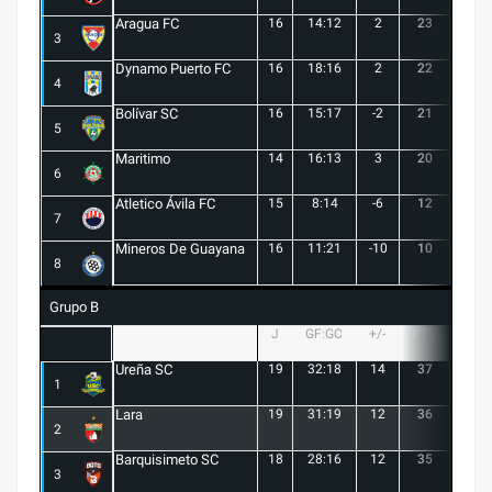
Aragua FC
16
14:12
2
23
6
3
Dynamo Puerto FC
16
18:16
2
22
5
4
Bolívar SC
16
15:17
-2
21
6
5
Maritimo
14
16:13
3
20
5
6
Atletico Ávila FC
15
8:14
-6
12
1
7
Mineros De Guayana
16
11:21
-10
10
1
8
Grupo B
J
GF:GC
+/-
PTS
G
Ureña SC
19
32:18
14
37
10
1
Lara
19
31:19
12
36
10
2
Barquisimeto SC
18
28:16
12
35
10
3