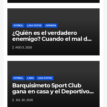
FUTBOL
LIGA FUTVE
OPINIÓN
¿Quién es el verdadero
enemigo? Cuando el mal del
fútbol viene desde adentro
AGO 3, 2026
FUTBOL
LARA
LIGA FUTVE
Barquisimeto Sport Club
gana en casa y el Deportivo
Lara pierde en la carretera
JUL 30, 2026