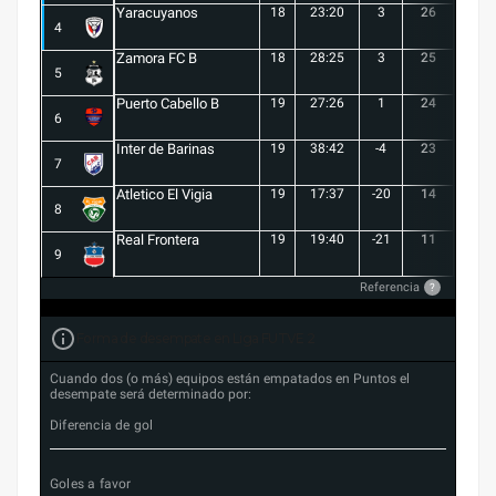
Yaracuyanos
18
23:20
3
26
7
4
Zamora FC B
18
28:25
3
25
6
5
Puerto Cabello B
19
27:26
1
24
7
6
Inter de Barinas
19
38:42
-4
23
7
7
Atletico El Vigia
19
17:37
-20
14
3
8
Real Frontera
19
19:40
-21
11
3
9
Referencia
?
Forma de desempate en Liga FUTVE 2
Cuando dos (o más) equipos están empatados en Puntos el
desempate será determinado por:
Diferencia de gol
Goles a favor