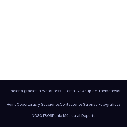
Funciona gracias a WordPress
|
Tema:
Newsup
de
Themeansar
Home
Coberturas y Secciones
Contáctenos
Galerías Fotográficas
NOSOTROS
Ponle Música al Deporte