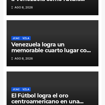
sede de los Juegos
AGO 8, 2026
Centroamericanos y del
Caribe 2030
JCAC
VZLA
Venezuela logra un
memorable cuarto lugar con
216 podios en el cierre de
AGO 8, 2026
Santo Domingo 2026
JCAC
VZLA
El Fútbol logra el oro
centroamericano en una