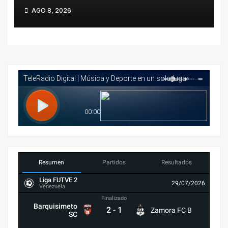
jornada donde las pesas y el
AGO 8, 2026
boxeo se vistieron de podio
venezolano
Resumen
Partidos
Resultados
Liga FUTVE 2
29/07/2026
Venezuela
Finalizado
Barquisimeto
2
-
1
Zamora FC B
SC