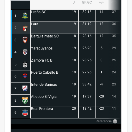
J
GF:GC
+/-
PTS
G
Ureña SC
19
32:18
14
37
10
1
Lara
19
31:19
12
36
10
2
Barquisimeto SC
18
28:16
12
35
10
3
Yaracuyanos
19
25:20
5
29
8
4
Zamora FC B
18
28:25
3
25
6
5
Puerto Cabello B
19
27:26
1
24
7
6
Inter de Barinas
19
38:42
-4
23
7
7
Atletico El Vigia
19
17:37
-20
14
3
8
Real Frontera
20
19:42
-23
11
3
9
Referencia
?