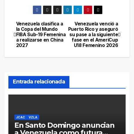
Venezuela clasifica a
Venezuela venció a
Navegación
la Copa del Mundo
Puerto Rico y aseguró
FIBA Sub-19 Femenina
su pase a la siguiente
de
a realizarse en China
fase en el AmeriCup
2027
U18 Femenino 2026
entradas
Entrada relacionada
JCAC
VZLA
En Santo Domingo anuncian
a Venezuela como futura