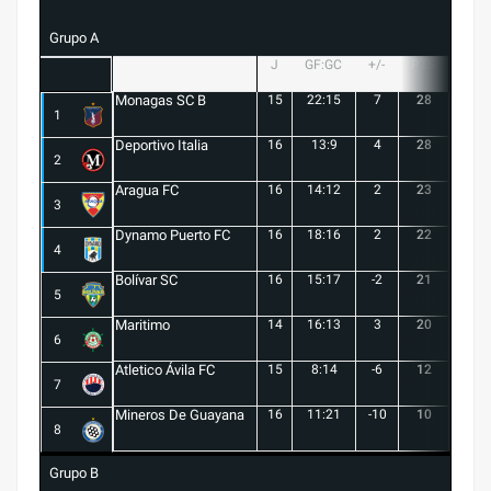
Grupo A
J
GF:GC
+/-
PTS
G
Monagas SC B
15
22:15
7
28
8
1
Deportivo Italia
16
13:9
4
28
8
2
Aragua FC
16
14:12
2
23
6
3
Dynamo Puerto FC
16
18:16
2
22
5
4
Bolívar SC
16
15:17
-2
21
6
5
Maritimo
14
16:13
3
20
5
6
Atletico Ávila FC
15
8:14
-6
12
1
7
Mineros De Guayana
16
11:21
-10
10
1
8
Grupo B