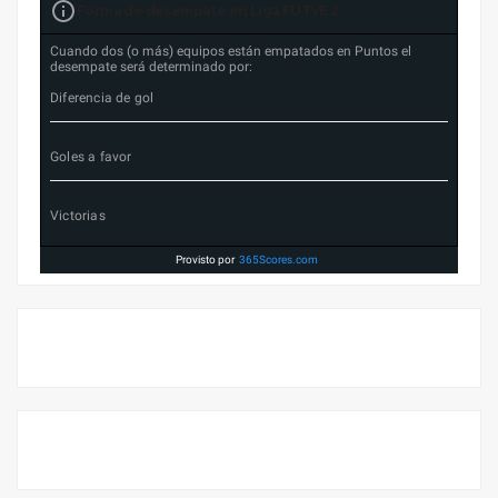
Forma de desempate en Liga FUTVE 2
Cuando dos (o más) equipos están empatados en Puntos el
desempate será determinado por:
Diferencia de gol
Goles a favor
Victorias
Provisto por
365Scores.com