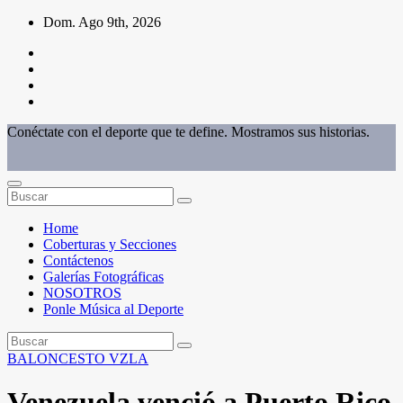
Saltar
Dom. Ago 9th, 2026
al
contenido
Conéctate con el deporte que te define. Mostramos sus historias.
Home
Coberturas y Secciones
Contáctenos
Galerías Fotográficas
NOSOTROS
Ponle Música al Deporte
BALONCESTO
VZLA
Venezuela venció a Puerto Rico