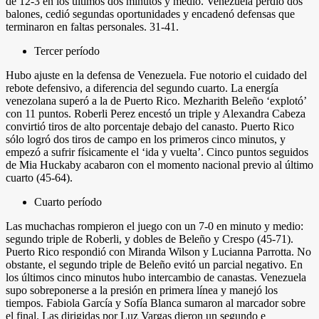
de 12-3 en los últimos dos minutos y medio. Venezuela perdió dos
balones, cedió segundas oportunidades y encadenó defensas que
terminaron en faltas personales. 31-41.
Tercer período
Hubo ajuste en la defensa de Venezuela. Fue notorio el cuidado del
rebote defensivo, a diferencia del segundo cuarto. La energía
venezolana superó a la de Puerto Rico. Mezharith Beleño ‘explotó’
con 11 puntos. Roberli Perez encestó un triple y Alexandra Cabeza
convirtió tiros de alto porcentaje debajo del canasto. Puerto Rico
sólo logró dos tiros de campo en los primeros cinco minutos, y
empezó a sufrir físicamente el ‘ida y vuelta’. Cinco puntos seguidos
de Mia Huckaby acabaron con el momento nacional previo al último
cuarto (45-64).
Cuarto período
Las muchachas rompieron el juego con un 7-0 en minuto y medio:
segundo triple de Roberli, y dobles de Beleño y Crespo (45-71).
Puerto Rico respondió con Miranda Wilson y Lucianna Parrotta. No
obstante, el segundo triple de Beleño evitó un parcial negativo. En
los últimos cinco minutos hubo intercambio de canastas. Venezuela
supo sobreponerse a la presión en primera línea y manejó los
tiempos. Fabiola García y Sofía Blanca sumaron al marcador sobre
el final. Las dirigidas por Luz Vargas dieron un segundo e