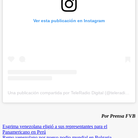
Ver esta publicación en Instagram
Una publicación compartida por TeleRadio Digital (@teleradiodigital)
Por Prensa FVB
Navegación
Esgrima venezolana eligió a sus representantes para el
Panamericano en Perú
de
Remo venezolano por nuevo podio mundial en Bulgaria