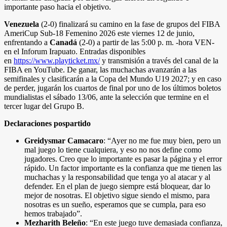
importante paso hacia el objetivo.
Venezuela
(2-0) finalizará su camino en la fase de grupos del FIBA
AmeriCup Sub-18 Femenino 2026 este viernes 12 de junio,
enfrentando a
Canadá
(2-0) a partir de las 5:00 p. m. -hora VEN-
en el Inforum Irapuato. Entradas disponibles
en
https://www.playticket.mx/
y transmisión a través del canal de la
FIBA en YouTube. De ganar, las muchachas avanzarán a las
semifinales y clasificarán a la Copa del Mundo U19 2027; y en caso
de perder, jugarán los cuartos de final por uno de los últimos boletos
mundialistas el sábado 13/06, ante la selección que termine en el
tercer lugar del Grupo B.
Declaraciones pospartido
Greidysmar Camacaro
: “Ayer no me fue muy bien, pero un
mal juego lo tiene cualquiera, y eso no nos define como
jugadores. Creo que lo importante es pasar la página y el error
rápido. Un factor importante es la confianza que me tienen las
muchachas y la responsabilidad que tenga yo al atacar y al
defender. En el plan de juego siempre está bloquear, dar lo
mejor de nosotras. El objetivo sigue siendo el mismo, para
nosotras es un sueño, esperamos que se cumpla, para eso
hemos trabajado”.
Mezharith Beleño
: “En este juego tuve demasiada confianza,