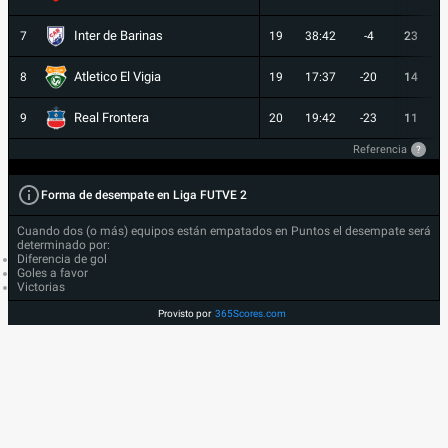
Inter de Barinas
7
19
38:42
-4
23
Atletico El Vigia
8
19
17:37
-20
14
Real Frontera
9
20
19:42
-23
11
Referencia
?
Forma de desempate en Liga FUTVE 2
Cuando dos (o más) equipos están empatados en Puntos el desempate será
determinado por:
Diferencia de gol
Goles a favor
Victorias
Provisto por
365Scores.com