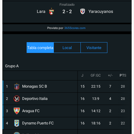
Finalizado
2
-
2
Lara
Yaracuyanos
Provisto por
365Scores.com
Tabla completa
Local
Visitante
Grupo A
J
GF:GC
+/-
PTS
Monagas SC B
1
15
22:15
7
28
Deportivo Italia
2
16
13:9
4
28
Aragua FC
3
16
14:12
2
23
Dynamo Puerto FC
4
16
18:16
2
22