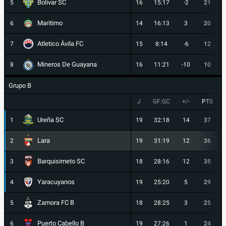
Bolívar SC
5
16
15:17
-2
21
Maritimo
6
14
16:13
3
20
Atletico Ávila FC
7
15
8:14
-6
12
Mineros De Guayana
8
16
11:21
-10
10
Grupo B
J
GF:GC
+/-
PTS
Ureña SC
1
19
32:18
14
37
Lara
2
19
31:19
12
36
Barquisimeto SC
3
18
28:16
12
35
Yaracuyanos
4
19
25:20
5
29
Zamora FC B
5
18
28:25
3
25
Puerto Cabello B
6
19
27:26
1
24