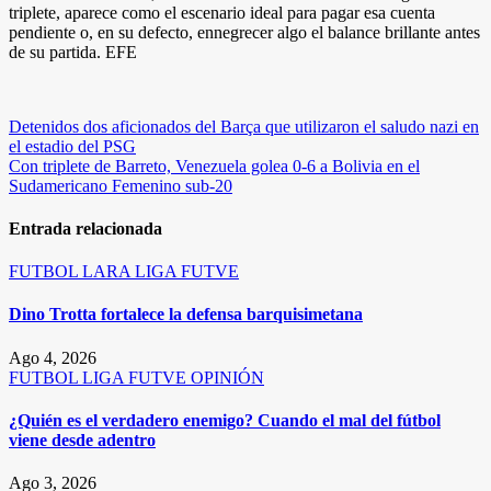
triplete, aparece como el escenario ideal para pagar esa cuenta
pendiente o, en su defecto, ennegrecer algo el balance brillante antes
de su partida. EFE
Navegación
Detenidos dos aficionados del Barça que utilizaron el saludo nazi en
el estadio del PSG
de
Con triplete de Barreto, Venezuela golea 0-6 a Bolivia en el
entradas
Sudamericano Femenino sub-20
Entrada relacionada
FUTBOL
LARA
LIGA FUTVE
Dino Trotta fortalece la defensa barquisimetana
Ago 4, 2026
FUTBOL
LIGA FUTVE
OPINIÓN
¿Quién es el verdadero enemigo? Cuando el mal del fútbol
viene desde adentro
Ago 3, 2026