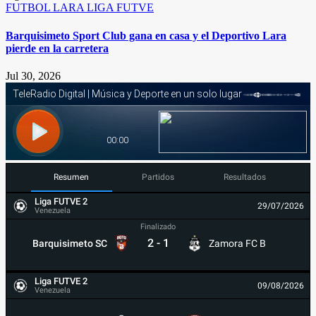
FUTBOL
LARA
LIGA FUTVE
Barquisimeto Sport Club gana en casa y el Deportivo Lara
pierde en la carretera
Jul 30, 2026
Resumen
Partidos
Resultados
Liga FUTVE 2
29/07/2026
Venezuela
Finalizado
2
-
1
Barquisimeto SC
Zamora FC B
Liga FUTVE 2
09/08/2026
Venezuela