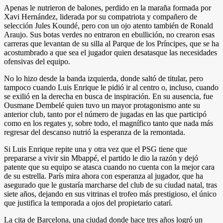
Apenas le nutrieron de balones, perdido en la maraña formada por
Xavi Hernández, liderada por su compatriota y compañero de
selección Jules Koundé, pero con un ojo atento también de Ronald
Araujo. Sus botas verdes no entraron en ebullición, no crearon esas
carreras que levantan de su silla al Parque de los Príncipes, que se ha
acostumbrado a que sea el jugador quien desatasque las necesidades
ofensivas del equipo.
No lo hizo desde la banda izquierda, donde saltó de titular, pero
tampoco cuando Luis Enrique le pidió ir al centro o, incluso, cuando
se exilió en la derecha en busca de inspiración. En su ausencia, fue
Ousmane Dembelé quien tuvo un mayor protagonismo ante su
anterior club, tanto por el número de jugadas en las que participó
como en los regates y, sobre todo, el magnífico tanto que nada más
regresar del descanso nutrió la esperanza de la remontada.
Si Luis Enrique repite una y otra vez que el PSG tiene que
prepararse a vivir sin Mbappé, el partido le dio la razón y dejó
patente que su equipo se atasca cuando no cuenta con la mejor cara
de su estrella. París mira ahora con esperanza al jugador, que ha
asegurado que le gustaría marcharse del club de su ciudad natal, tras
siete años, dejando en sus vitrinas el trofeo más prestigioso, el único
que justifica la temporada a ojos del propietario catarí.
La cita de Barcelona, una ciudad donde hace tres años logró un