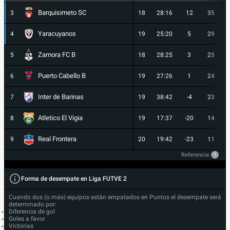
Barquisimeto SC
3
18
28:16
12
35
Yaracuyanos
4
19
25:20
5
29
Zamora FC B
5
18
28:25
3
25
Puerto Cabello B
6
19
27:26
1
24
Inter de Barinas
7
19
38:42
-4
23
Atletico El Vigia
8
19
17:37
-20
14
Real Frontera
9
20
19:42
-23
11
Referencia
?
Forma de desempate en Liga FUTVE 2
Cuando dos (o más) equipos están empatados en Puntos el desempate será
determinado por:
Diferencia de gol
Goles a favor
Victorias