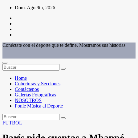
Saltar
Dom. Ago 9th, 2026
al
contenido
Conéctate con el deporte que te define. Mostramos sus historias.
Home
Coberturas y Secciones
Contáctenos
Galerías Fotográficas
NOSOTROS
Ponle Música al Deporte
FUTBOL
París pide cuentas a Mbappé