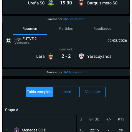
19:30
Ureña SC
Barquisimeto SC
Provisto por
365Scores.com
Resumen
Partidos
Resultados
Liga FUTVE 2
02/08/2026
Venezuela
Finalizado
2
-
2
Lara
Yaracuyanos
Provisto por
365Scores.com
Tabla completa
Local
Visitante
Grupo A
J
GF:GC
+/-
PTS
Monagas SC B
1
15
22:15
7
28