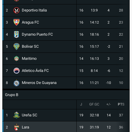
Deportivo Italia
2
16
13:9
4
28
Aragua FC
3
16
14:12
2
23
Dynamo Puerto FC
4
16
18:16
2
22
Bolívar SC
5
16
15:17
-2
21
Maritimo
6
14
16:13
3
20
Atletico Ávila FC
7
15
8:14
-6
12
Mineros De Guayana
8
16
11:21
-10
10
Grupo B
J
GF:GC
+/-
PTS
Ureña SC
1
19
32:18
14
37
Lara
2
19
31:19
12
36