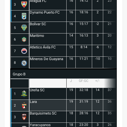
Aragua FC
16
14:12
2
23
6
3
Dynamo Puerto FC
16
18:16
2
22
5
4
Bolívar SC
16
15:17
-2
21
6
5
Maritimo
14
16:13
3
20
5
6
Atletico Ávila FC
15
8:14
-6
12
1
7
Mineros De Guayana
16
11:21
-10
10
1
8
Grupo B
J
GF:GC
+/-
PTS
G
Ureña SC
19
32:18
14
37
10
1
Lara
19
31:19
12
36
10
2
Barquisimeto SC
18
28:16
12
35
10
3
Yaracuyanos
18
23:20
3
26
7