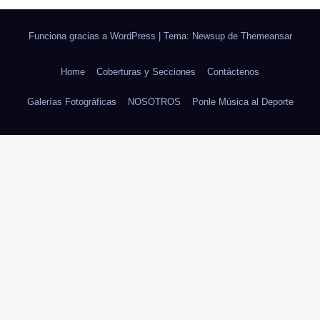
Funciona gracias a WordPress
|
Tema: Newsup de
Themeansar
Home
Coberturas y Secciones
Contáctenos
Galerías Fotográficas
NOSOTROS
Ponle Música al Deporte