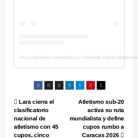
Una publicación compartida por TeleRadio Digital (@teleradio
Navegación
Lara cierra el
Atletismo sub-20
clasificatorio
activa su ruta
de
nacional de
mundialista y define
entradas
atletismo con 45
cupos rumbo a
cupos, cinco
Caracas 2026