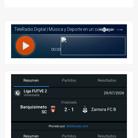
Resumen
Partidos
Resultados
Liga FUTVE 2
29/07/2026
Venezuela
Finalizado
Barquisimeto
2
-
1
Zamora FC B
SC
Provisto por
365Scores.com
Resumen
Partidos
Resultados