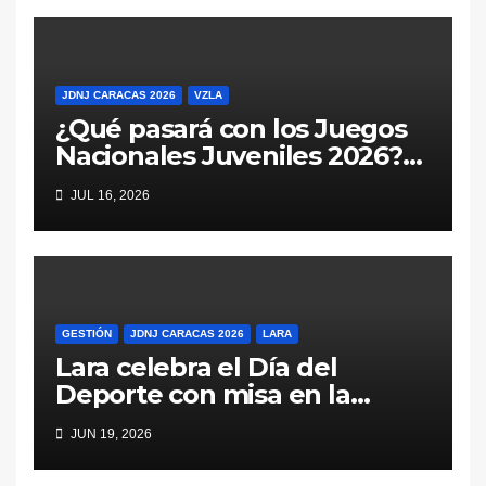
JDNJ CARACAS 2026
VZLA
¿Qué pasará con los Juegos
Nacionales Juveniles 2026?
Las variables sobre la mesa
JUL 16, 2026
deportiva de Venezuela
GESTIÓN
JDNJ CARACAS 2026
LARA
Lara celebra el Día del
Deporte con misa en la
catedral y reafirma su unidad
JUN 19, 2026
rumbo a Caracas 2026