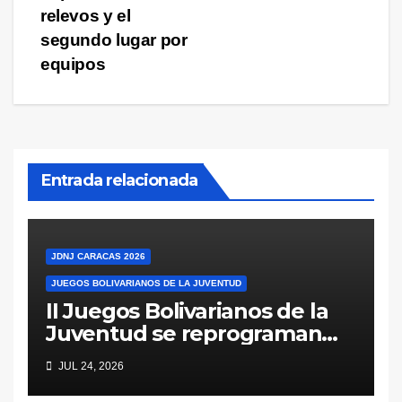
relevos y el
segundo lugar por
equipos
Entrada relacionada
JDNJ CARACAS 2026
JUEGOS BOLIVARIANOS DE LA JUVENTUD
II Juegos Bolivarianos de la
Juventud se reprograman
para 2027 ¿Nacionales
JUL 24, 2026
Juveniles para fin de año?