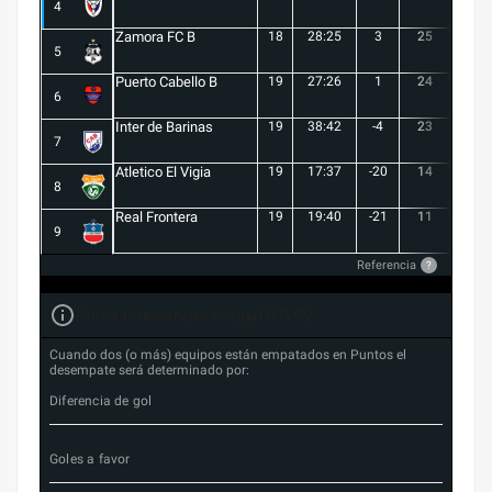
4
Zamora FC B
18
28:25
3
25
6
5
Puerto Cabello B
19
27:26
1
24
7
6
Inter de Barinas
19
38:42
-4
23
7
7
Atletico El Vigia
19
17:37
-20
14
3
8
Real Frontera
19
19:40
-21
11
3
9
Referencia
?
Forma de desempate en Liga FUTVE 2
Cuando dos (o más) equipos están empatados en Puntos el
desempate será determinado por:
Diferencia de gol
Goles a favor