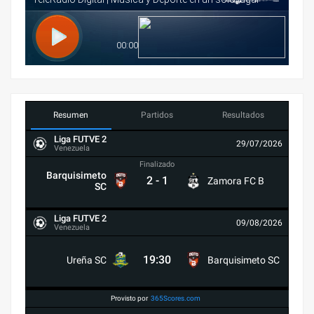
Resumen
Partidos
Resultados
Liga FUTVE 2
29/07/2026
Venezuela
Finalizado
Barquisimeto
2
-
1
Zamora FC B
SC
Liga FUTVE 2
09/08/2026
Venezuela
19:30
Ureña SC
Barquisimeto SC
Provisto por
365Scores.com