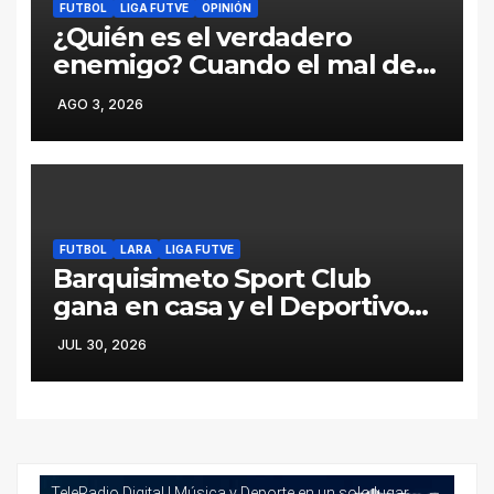
FUTBOL
LIGA FUTVE
OPINIÓN
¿Quién es el verdadero
enemigo? Cuando el mal del
fútbol viene desde adentro
AGO 3, 2026
FUTBOL
LARA
LIGA FUTVE
Barquisimeto Sport Club
gana en casa y el Deportivo
Lara pierde en la carretera
JUL 30, 2026