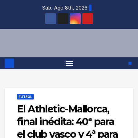
Saltar
Sáb. Ago 8th, 2026
al
contenido
FUTBOL
El Athletic-Mallorca,
final inédita: 40ª para
el club vasco y 4ª para