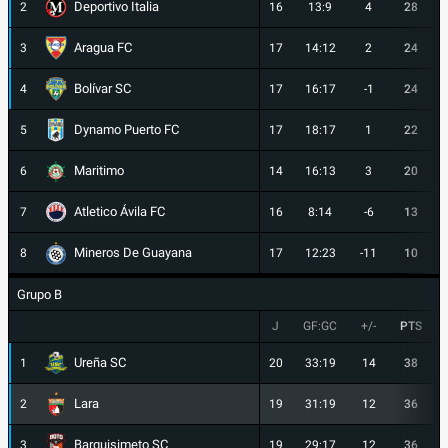
Deportivo Italia
2
16
13:9
4
28
Aragua FC
3
17
14:12
2
24
Bolívar SC
4
17
16:17
-1
24
Dynamo Puerto FC
5
17
18:17
1
22
Maritimo
6
14
16:13
3
20
Atletico Ávila FC
7
16
8:14
-6
13
Mineros De Guayana
8
17
12:23
-11
10
Grupo B
J
GF:GC
+/-
PTS
Ureña SC
1
20
33:19
14
38
Lara
2
19
31:19
12
36
Barquisimeto SC
3
19
29:17
12
36