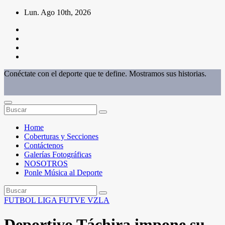
Saltar
Lun. Ago 10th, 2026
al
contenido
Conéctate con el deporte que te define. Mostramos sus historias.
Home
Coberturas y Secciones
Contáctenos
Galerías Fotográficas
NOSOTROS
Ponle Música al Deporte
FUTBOL
LIGA FUTVE
VZLA
Deportivo Táchira impone su