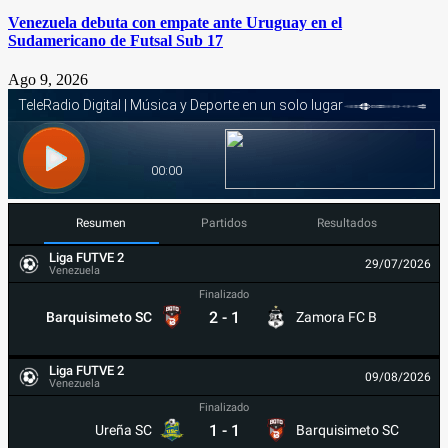
Venezuela debuta con empate ante Uruguay en el
Sudamericano de Futsal Sub 17
Ago 9, 2026
Resumen
Partidos
Resultados
Liga FUTVE 2
29/07/2026
Venezuela
Finalizado
2
-
1
Barquisimeto SC
Zamora FC B
Liga FUTVE 2
09/08/2026
Venezuela
Finalizado
1
-
1
Ureña SC
Barquisimeto SC