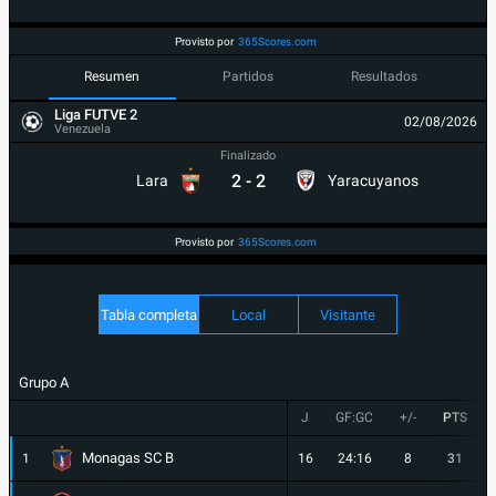
Provisto por
365Scores.com
Resumen
Partidos
Resultados
Liga FUTVE 2
02/08/2026
Venezuela
Finalizado
2
-
2
Lara
Yaracuyanos
Provisto por
365Scores.com
Tabla completa
Local
Visitante
Grupo A
J
GF:GC
+/-
PTS
Monagas SC B
1
16
24:16
8
31