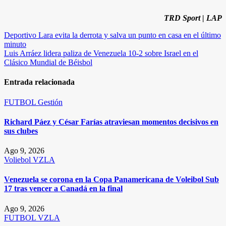
TRD Sport | LAP
Navegación
Deportivo Lara evita la derrota y salva un punto en casa en el último
minuto
de
Luis Arráez lidera paliza de Venezuela 10-2 sobre Israel en el
entradas
Clásico Mundial de Béisbol
Entrada relacionada
FUTBOL
Gestión
Richard Páez y César Farías atraviesan momentos decisivos en
sus clubes
Ago 9, 2026
Voliebol
VZLA
Venezuela se corona en la Copa Panamericana de Voleibol Sub
17 tras vencer a Canadá en la final
Ago 9, 2026
FUTBOL
VZLA