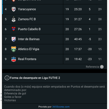
Yaracuyanos
4
19
25:20
5
29
Zamora FC B
5
19
31:27
4
28
Puerto Cabello B
6
20
27:26
1
25
Inter de Barinas
7
20
40:45
-5
23
Atletico El Vigia
8
20
17:37
-20
15
Real Frontera
9
20
19:42
-23
11
Referencia
?
Forma de desempate en Liga FUTVE 2
Cuando dos (o más) equipos están empatados en Puntos el desempate será
determinado por:
Diferencia de gol
Goles a favor
Victorias
Provisto por
365Scores.com