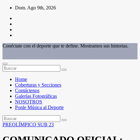
Saltar
Dom. Ago 9th, 2026
al
contenido
Conéctate con el deporte que te define. Mostramos sus historias.
Home
Coberturas y Secciones
Contáctenos
Galerías Fotográficas
NOSOTROS
Ponle Música al Deporte
PREOLÍMPICO SUB 23
COMUNICADO OFICIAL: