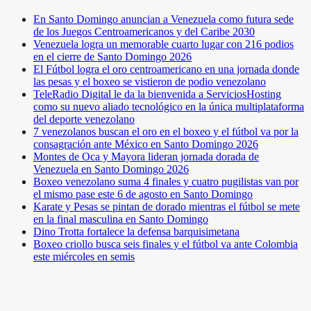
En Santo Domingo anuncian a Venezuela como futura sede
de los Juegos Centroamericanos y del Caribe 2030
Venezuela logra un memorable cuarto lugar con 216 podios
en el cierre de Santo Domingo 2026
El Fútbol logra el oro centroamericano en una jornada donde
las pesas y el boxeo se vistieron de podio venezolano
TeleRadio Digital le da la bienvenida a ServiciosHosting
como su nuevo aliado tecnológico en la única multiplataforma
del deporte venezolano
7 venezolanos buscan el oro en el boxeo y el fútbol va por la
consagración ante México en Santo Domingo 2026
Montes de Oca y Mayora lideran jornada dorada de
Venezuela en Santo Domingo 2026
Boxeo venezolano suma 4 finales y cuatro pugilistas van por
el mismo pase este 6 de agosto en Santo Domingo
Karate y Pesas se pintan de dorado mientras el fútbol se mete
en la final masculina en Santo Domingo
Dino Trotta fortalece la defensa barquisimetana
Boxeo criollo busca seis finales y el fútbol va ante Colombia
este miércoles en semis