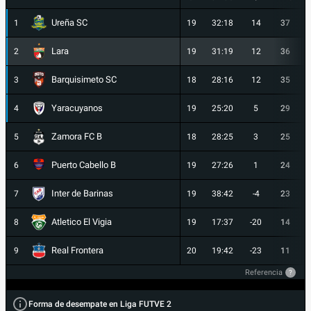
Ureña SC
1
19
32:18
14
37
Lara
2
19
31:19
12
36
Barquisimeto SC
3
18
28:16
12
35
Yaracuyanos
4
19
25:20
5
29
Zamora FC B
5
18
28:25
3
25
Puerto Cabello B
6
19
27:26
1
24
Inter de Barinas
7
19
38:42
-4
23
Atletico El Vigia
8
19
17:37
-20
14
Real Frontera
9
20
19:42
-23
11
Referencia
?
Forma de desempate en Liga FUTVE 2