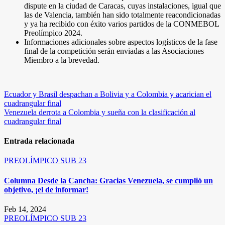
dispute en la ciudad de Caracas, cuyas instalaciones, igual que
las de Valencia, también han sido totalmente reacondicionadas
y ya ha recibido con éxito varios partidos de la CONMEBOL
Preolímpico 2024.
Informaciones adicionales sobre aspectos logísticos de la fase
final de la competición serán enviadas a las Asociaciones
Miembro a la brevedad.
Navegación
Ecuador y Brasil despachan a Bolivia y a Colombia y acarician el
cuadrangular final
de
Venezuela derrota a Colombia y sueña con la clasificación al
entradas
cuadrangular final
Entrada relacionada
PREOLÍMPICO SUB 23
Columna Desde la Cancha: Gracias Venezuela, se cumplió un
objetivo, ¡el de informar!
Feb 14, 2024
PREOLÍMPICO SUB 23