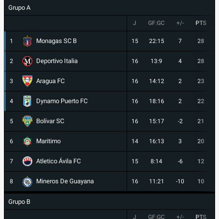
Grupo A
J
GF:GC
+/-
PTS
Monagas SC B
1
15
22:15
7
28
Deportivo Italia
2
16
13:9
4
28
Aragua FC
3
16
14:12
2
23
Dynamo Puerto FC
4
16
18:16
2
22
Bolívar SC
5
16
15:17
-2
21
Maritimo
6
14
16:13
3
20
Atletico Ávila FC
7
15
8:14
-6
12
Mineros De Guayana
8
16
11:21
-10
10
Grupo B
J
GF:GC
+/-
PTS