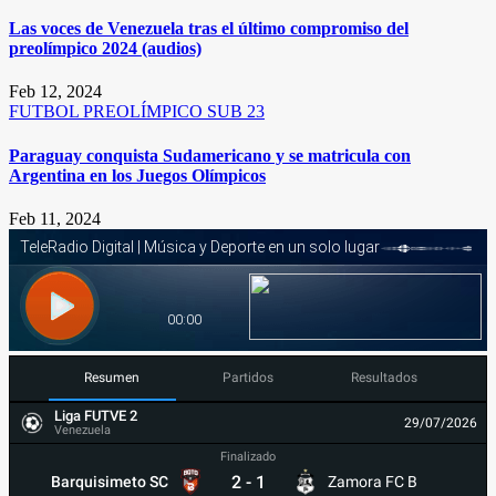
Las voces de Venezuela tras el último compromiso del
preolímpico 2024 (audios)
Feb 12, 2024
FUTBOL
PREOLÍMPICO SUB 23
Paraguay conquista Sudamericano y se matricula con
Argentina en los Juegos Olímpicos
Feb 11, 2024
Resumen
Partidos
Resultados
Liga FUTVE 2
29/07/2026
Venezuela
Finalizado
2
-
1
Barquisimeto SC
Zamora FC B