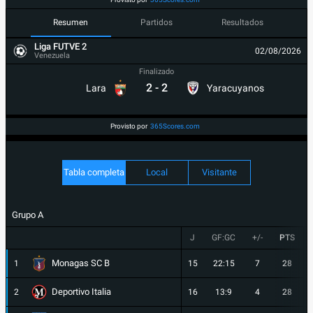
Resumen
Partidos
Resultados
Liga FUTVE 2
02/08/2026
Venezuela
Finalizado
2
-
2
Lara
Yaracuyanos
Provisto por
365Scores.com
Tabla completa
Local
Visitante
Grupo A
J
GF:GC
+/-
PTS
Monagas SC B
1
15
22:15
7
28
Deportivo Italia
2
16
13:9
4
28