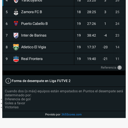
Yaracuyanos
4
18
23:20
3
26
Zamora FC B
5
18
28:25
3
25
Puerto Cabello B
6
19
27:26
1
24
Inter de Barinas
7
19
38:42
-4
23
Atletico El Vigia
8
19
17:37
-20
14
Real Frontera
9
19
19:40
-21
11
Referencia
?
Forma de desempate en Liga FUTVE 2
Cuando dos (o más) equipos están empatados en Puntos el desempate será
determinado por:
Diferencia de gol
Goles a favor
Victorias
Provisto por
365Scores.com