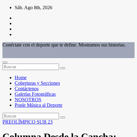
Saltar
Sáb. Ago 8th, 2026
al
contenido
Conéctate con el deporte que te define. Mostramos sus historias.
Home
Coberturas y Secciones
Contáctenos
Galerías Fotográficas
NOSOTROS
Ponle Música al Deporte
PREOLÍMPICO SUB 23
Columna Desde la Cancha: