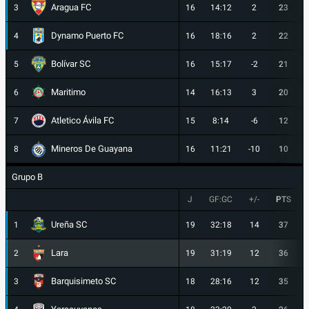
Aragua FC
3
16
14:12
2
23
Dynamo Puerto FC
4
16
18:16
2
22
Bolívar SC
5
16
15:17
-2
21
Maritimo
6
14
16:13
3
20
Atletico Ávila FC
7
15
8:14
-6
12
Mineros De Guayana
8
16
11:21
-10
10
Grupo B
J
GF:GC
+/-
PTS
Ureña SC
1
19
32:18
14
37
Lara
2
19
31:19
12
36
Barquisimeto SC
3
18
28:16
12
35