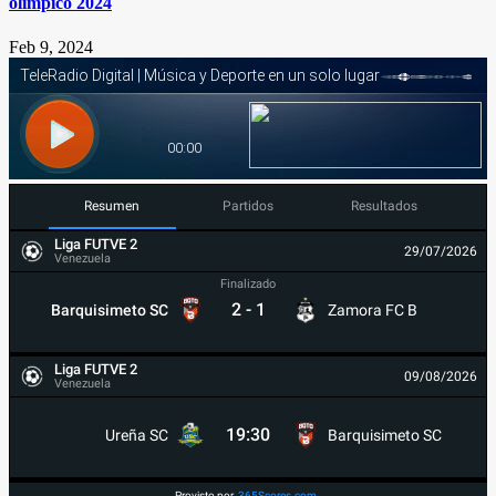
olímpico 2024
Feb 9, 2024
Resumen
Partidos
Resultados
Liga FUTVE 2
29/07/2026
Venezuela
Finalizado
2
-
1
Barquisimeto SC
Zamora FC B
Liga FUTVE 2
09/08/2026
Venezuela
19:30
Ureña SC
Barquisimeto SC
Provisto por
365Scores.com