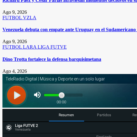
Richard Páez y César Farías atraviesan momentos decisivos en s
Ago 9, 2026
FUTBOL
VZLA
Venezuela debuta con empate ante Uruguay en el Sudamericano 
Ago 9, 2026
FUTBOL
LARA
LIGA FUTVE
Dino Trotta fortalece la defensa barquisimetana
Ago 4, 2026
Resumen
Partidos
Re
Liga FUTVE 2
Venezuela
Finalizado