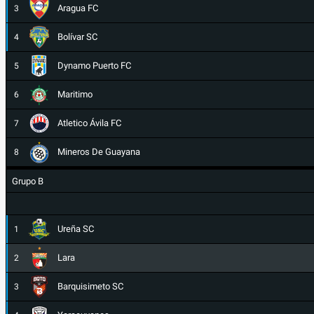
Aragua FC
3
Bolívar SC
4
Dynamo Puerto FC
5
Maritimo
6
Atletico Ávila FC
7
Mineros De Guayana
8
Grupo B
Ureña SC
1
Lara
2
Barquisimeto SC
3