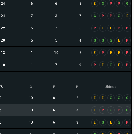
24
6
6
5
E
G
P
P
G
24
7
3
7
G
P
P
G
E
22
5
7
5
P
E
E
P
P
20
5
5
4
G
G
G
E
P
13
1
10
5
E
P
E
E
P
10
1
7
9
P
E
G
E
P
TS
G
E
P
Últimas
8
10
8
2
E
E
G
G
G
6
10
6
3
E
P
G
P
G
6
10
6
3
E
G
E
G
P