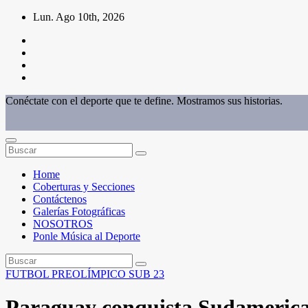
Saltar
Lun. Ago 10th, 2026
al
contenido
Conéctate con el deporte que te define. Mostramos sus historias.
Home
Coberturas y Secciones
Contáctenos
Galerías Fotográficas
NOSOTROS
Ponle Música al Deporte
FUTBOL
PREOLÍMPICO SUB 23
Paraguay conquista Sudamerican