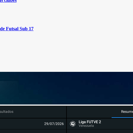
us clubes
de Futsal Sub 17
sultados
Resum
Liga FUTVE 2
29/07/2026
Venezuela