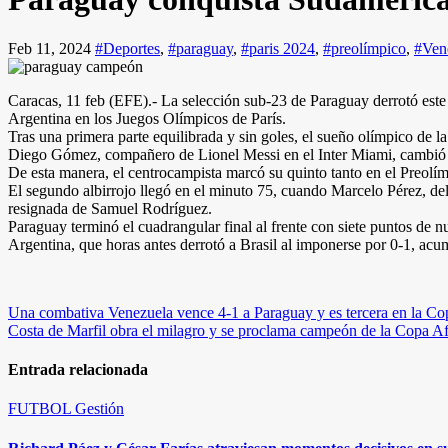
Feb 11, 2024
#Deportes
,
#paraguay
,
#paris 2024
,
#preolímpico
,
#Ven
Caracas, 11 feb (EFE).- La selección sub-23 de Paraguay derrotó est
Argentina en los Juegos Olímpicos de París.
Tras una primera parte equilibrada y sin goles, el sueño olímpico de 
Diego Gómez, compañero de Lionel Messi en el Inter Miami, cambió el 
De esta manera, el centrocampista marcó su quinto tanto en el Preolí
El segundo albirrojo llegó en el minuto 75, cuando Marcelo Pérez, del
resignada de Samuel Rodríguez.
Paraguay terminó el cuadrangular final al frente con siete puntos de n
Argentina, que horas antes derrotó a Brasil al imponerse por 0-1, ac
Navegación
Una combativa Venezuela vence 4-1 a Paraguay y es tercera en la Co
Costa de Marfil obra el milagro y se proclama campeón de la Copa A
de
entradas
Entrada relacionada
FUTBOL
Gestión