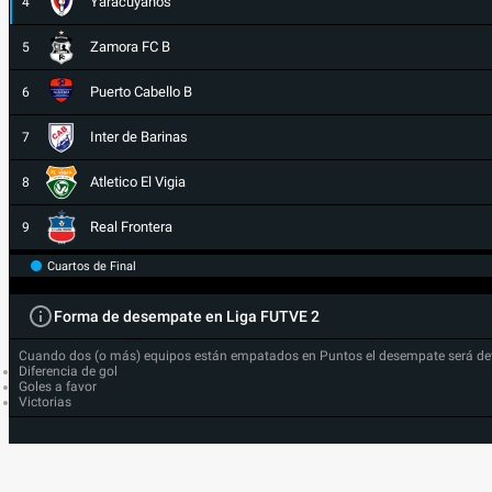
Yaracuyanos
4
Zamora FC B
5
Puerto Cabello B
6
Inter de Barinas
7
Atletico El Vigia
8
Real Frontera
9
Cuartos de Final
Forma de desempate en Liga FUTVE 2
Cuando dos (o más) equipos están empatados en Puntos el desempate será de
Diferencia de gol
Goles a favor
Victorias