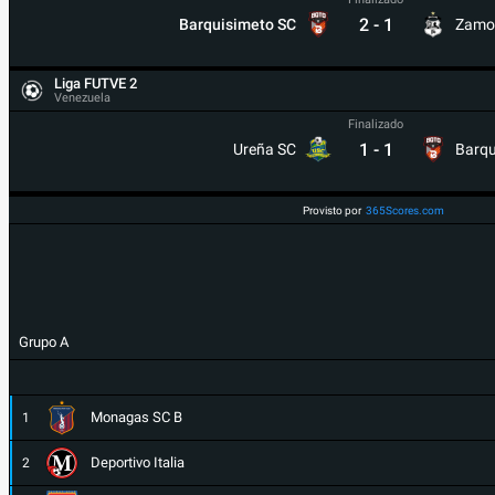
2
-
1
Barquisimeto SC
Zamo
Liga FUTVE 2
Venezuela
Finalizado
1
-
1
Ureña SC
Barqu
Provisto por
365Scores.com
Grupo A
Monagas SC B
1
Deportivo Italia
2