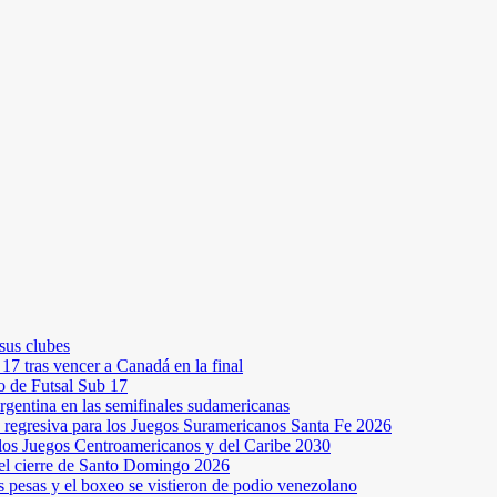
sus clubes
7 tras vencer a Canadá en la final
 de Futsal Sub 17
Argentina en las semifinales sudamericanas
a regresiva para los Juegos Suramericanos Santa Fe 2026
os Juegos Centroamericanos y del Caribe 2030
 el cierre de Santo Domingo 2026
s pesas y el boxeo se vistieron de podio venezolano