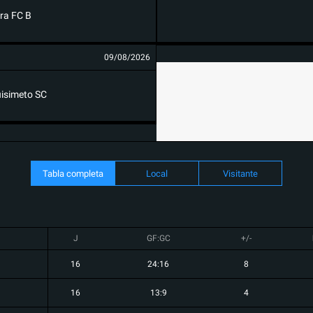
ra FC B
09/08/2026
isimeto SC
Tabla completa
Local
Visitante
J
GF:GC
+/-
16
24:16
8
16
13:9
4