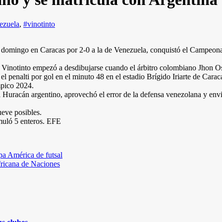
ezuela
,
#vinotinto
e domingo en Caracas por 2-0 a la de Venezuela, conquistó el Campeona
la Vinotinto empezó a desdibujarse cuando el árbitro colombiano Jhon Os
penalti por gol en el minuto 48 en el estadio Brígido Iriarte de Carac
mpico 2024.
 Huracán argentino, aprovechó el error de la defensa venezolana y envió
ueve posibles.
umuló 5 enteros. EFE
pa América de futsal
fricana de Naciones