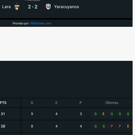
2
-
2
Lara
Yaracuyanos
Provisto por
365Scores.com
PTS
G
E
P
Últimas
31
9
4
3
G
E
G
G
G
28
8
4
4
G
G
P
P
E