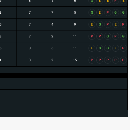
9
8
5
6
G
E
E
P
E
8
7
7
5
G
E
P
G
G
5
7
4
9
E
G
P
E
P
3
7
2
11
P
P
G
P
G
5
3
6
11
E
G
G
E
P
1
3
2
15
P
P
P
P
P