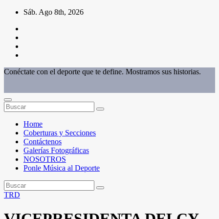
Saltar
Sáb. Ago 8th, 2026
al
contenido
Conéctate con el deporte que te define. Mostramos sus historias.
Home
Coberturas y Secciones
Contáctenos
Galerías Fotográficas
NOSOTROS
Ponle Música al Deporte
TRD
VICEPRESIDENTA DELCY