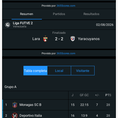
Provisto por
365Scores.com
Resumen
Partidos
Resultados
Liga FUTVE 2
02/08/2026
Venezuela
Finalizado
2
-
2
Lara
Yaracuyanos
Provisto por
365Scores.com
Tabla completa
Local
Visitante
Grupo A
J
GF:GC
+/-
PTS
Monagas SC B
1
15
22:15
7
28
Deportivo Italia
2
16
13:9
4
28