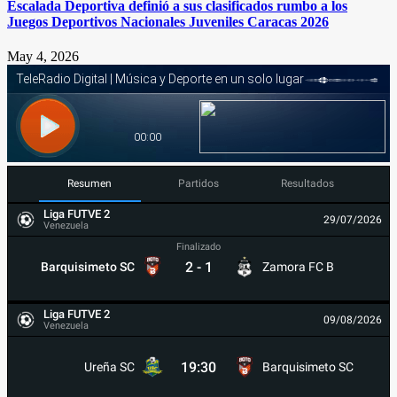
Escalada Deportiva definió a sus clasificados rumbo a los
Juegos Deportivos Nacionales Juveniles Caracas 2026
May 4, 2026
Resumen
Partidos
Resultados
Liga FUTVE 2
29/07/2026
Venezuela
Finalizado
2
-
1
Barquisimeto SC
Zamora FC B
Liga FUTVE 2
09/08/2026
Venezuela
19:30
Ureña SC
Barquisimeto SC