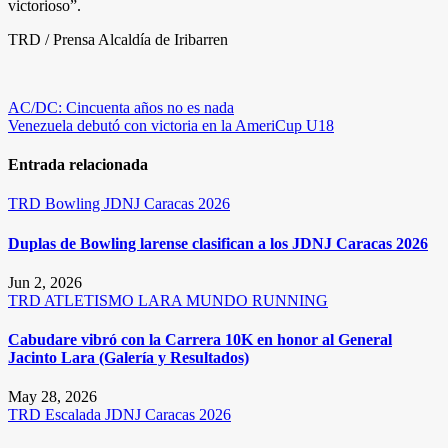
victorioso”.
TRD / Prensa Alcaldía de Iribarren
Navegación
AC/DC: Cincuenta años no es nada
Venezuela debutó con victoria en la AmeriCup U18
de
entradas
Entrada relacionada
TRD
Bowling
JDNJ Caracas 2026
Duplas de Bowling larense clasifican a los JDNJ Caracas 2026
Jun 2, 2026
TRD
ATLETISMO
LARA
MUNDO RUNNING
Cabudare vibró con la Carrera 10K en honor al General
Jacinto Lara (Galería y Resultados)
May 28, 2026
TRD
Escalada
JDNJ Caracas 2026