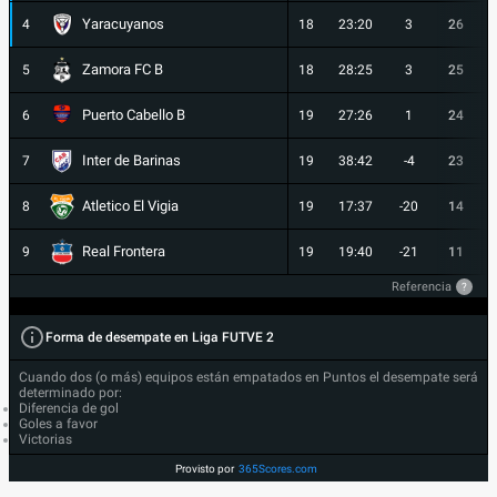
Yaracuyanos
4
18
23:20
3
26
Zamora FC B
5
18
28:25
3
25
Puerto Cabello B
6
19
27:26
1
24
Inter de Barinas
7
19
38:42
-4
23
Atletico El Vigia
8
19
17:37
-20
14
Real Frontera
9
19
19:40
-21
11
Referencia
?
Forma de desempate en Liga FUTVE 2
Cuando dos (o más) equipos están empatados en Puntos el desempate será
determinado por:
Diferencia de gol
Goles a favor
Victorias
Provisto por
365Scores.com