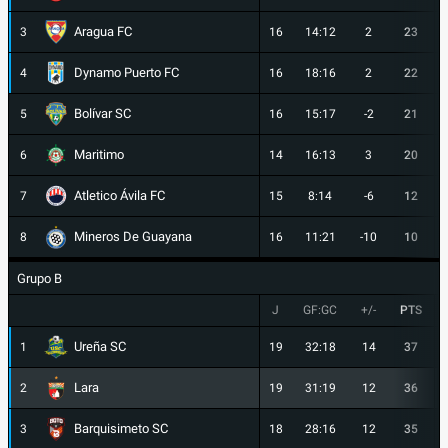
Aragua FC
3
16
14:12
2
23
Dynamo Puerto FC
4
16
18:16
2
22
Bolívar SC
5
16
15:17
-2
21
Maritimo
6
14
16:13
3
20
Atletico Ávila FC
7
15
8:14
-6
12
Mineros De Guayana
8
16
11:21
-10
10
Grupo B
J
GF:GC
+/-
PTS
Ureña SC
1
19
32:18
14
37
Lara
2
19
31:19
12
36
Barquisimeto SC
3
18
28:16
12
35