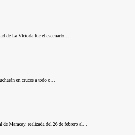
udad de La Victoria fue el escenario…
e lucharán en cruces a todo o…
al de Maracay, realizada del 26 de febrero al…