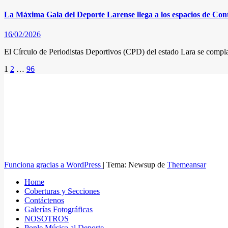
La Máxima Gala del Deporte Larense llega a los espacios de Con
16/02/2026
El Círculo de Periodistas Deportivos (CPD) del estado Lara se compla
Posts
1
2
…
96
pagination
Funciona gracias a WordPress
|
Tema: Newsup de
Themeansar
Home
Coberturas y Secciones
Contáctenos
Galerías Fotográficas
NOSOTROS
Ponle Música al Deporte