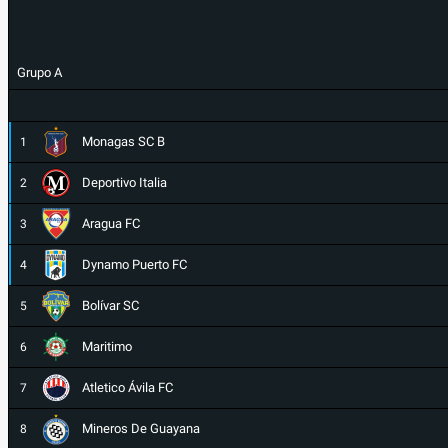
Grupo A
Monagas SC B
1
Deportivo Italia
2
Aragua FC
3
Dynamo Puerto FC
4
Bolívar SC
5
Maritimo
6
Atletico Ávila FC
7
Mineros De Guayana
8