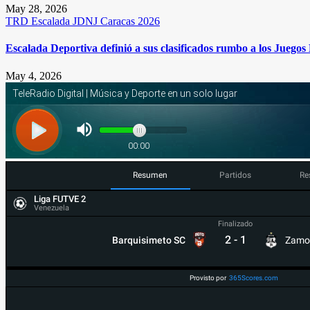
May 28, 2026
TRD
Escalada
JDNJ Caracas 2026
Escalada Deportiva definió a sus clasificados rumbo a los Juego
May 4, 2026
Resumen
Partidos
Re
Liga FUTVE 2
Venezuela
Finalizado
2
-
1
Barquisimeto SC
Zamo
Provisto por
365Scores.com