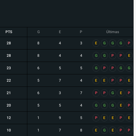
PTS
G
E
P
Últimas
28
8
4
3
E
G
G
G
P
28
8
4
4
G
G
P
P
E
23
6
5
5
G
P
P
G
G
22
5
7
4
E
E
P
P
E
21
6
3
7
P
P
G
E
P
20
5
5
4
G
G
G
E
P
12
1
9
5
P
E
E
P
E
10
1
7
8
E
G
E
P
P