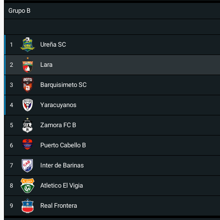
Grupo B
Ureña SC
1
Lara
2
Barquisimeto SC
3
Yaracuyanos
4
Zamora FC B
5
Puerto Cabello B
6
Inter de Barinas
7
Atletico El Vigia
8
Real Frontera
9