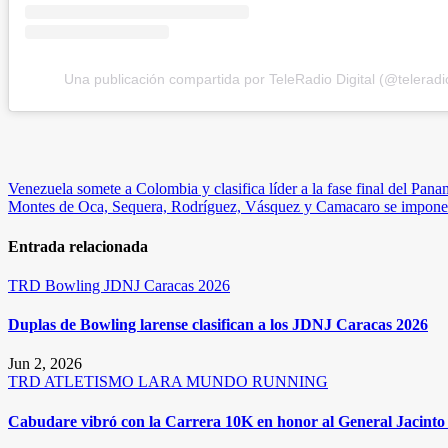
Una publicación compartida por TeleRadio Digital (@teleradio
Navegación
Venezuela somete a Colombia y clasifica líder a la fase final del Pan
Montes de Oca, Sequera, Rodríguez, Vásquez y Camacaro se imponen
de
entradas
Entrada relacionada
TRD
Bowling
JDNJ Caracas 2026
Duplas de Bowling larense clasifican a los JDNJ Caracas 2026
Jun 2, 2026
TRD
ATLETISMO
LARA
MUNDO RUNNING
Cabudare vibró con la Carrera 10K en honor al General Jacinto 