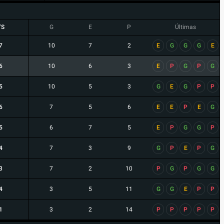
TS
G
E
P
Últimas
7
10
7
2
E
G
G
G
E
6
10
6
3
E
P
G
P
G
5
10
5
3
G
E
G
P
P
6
7
5
6
E
E
P
E
G
5
6
7
5
E
P
G
G
P
4
7
3
9
G
P
E
P
G
3
7
2
10
P
G
P
G
G
4
3
5
11
G
G
E
P
P
1
3
2
14
P
P
P
P
P