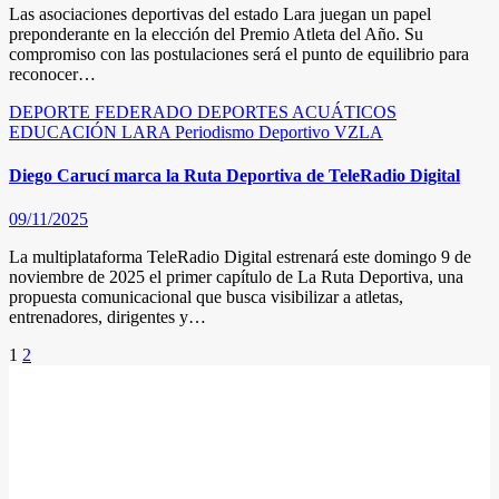
Las asociaciones deportivas del estado Lara juegan un papel
preponderante en la elección del Premio Atleta del Año. Su
compromiso con las postulaciones será el punto de equilibrio para
reconocer…
DEPORTE FEDERADO
DEPORTES ACUÁTICOS
EDUCACIÓN
LARA
Periodismo Deportivo
VZLA
Diego Carucí marca la Ruta Deportiva de TeleRadio Digital
09/11/2025
La multiplataforma TeleRadio Digital estrenará este domingo 9 de
noviembre de 2025 el primer capítulo de La Ruta Deportiva, una
propuesta comunicacional que busca visibilizar a atletas,
entrenadores, dirigentes y…
Posts
1
2
pagination