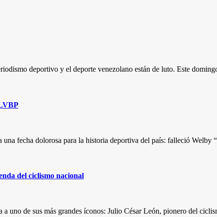
riodismo deportivo y el deporte venezolano están de luto. Este doming
a LVBP
a una fecha dolorosa para la historia deportiva del país: falleció Wel
enda del ciclismo nacional
a a uno de sus más grandes íconos: Julio César León, pionero del cicli