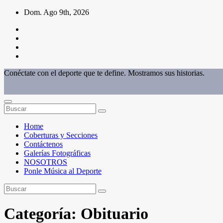
Saltar
Dom. Ago 9th, 2026
al
contenido
Conéctate con el deporte que te define. Mostramos sus historias.
Home
Coberturas y Secciones
Contáctenos
Galerías Fotográficas
NOSOTROS
Ponle Música al Deporte
Categoría:
Obituario