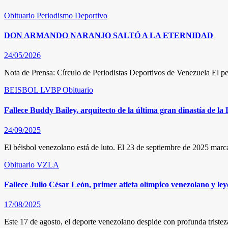
Obituario
Periodismo Deportivo
DON ARMANDO NARANJO SALTÓ A LA ETERNIDAD
24/05/2026
Nota de Prensa: Círculo de Periodistas Deportivos de Venezuela El pe
BEISBOL
LVBP
Obituario
Fallece Buddy Bailey, arquitecto de la última gran dinastía de l
24/09/2025
El béisbol venezolano está de luto. El 23 de septiembre de 2025 marc
Obituario
VZLA
Fallece Julio César León, primer atleta olímpico venezolano y ley
17/08/2025
Este 17 de agosto, el deporte venezolano despide con profunda tristez