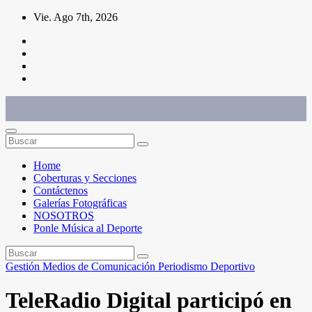
Saltar
Vie. Ago 7th, 2026
al
contenido
Conéctate con el deporte que te define. Mostramos sus historias.
Home
Coberturas y Secciones
Contáctenos
Galerías Fotográficas
NOSOTROS
Ponle Música al Deporte
Gestión
Medios de Comunicación
Periodismo Deportivo
TeleRadio Digital participó en