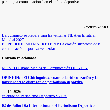
paradigma comunicacional en el ámbito deportivo.
Prensa GSMO
Navegación
Barquisimeto se prepara para las ventanas FIBA en la ruta al
Mundial 2027
de
EL PERIODISMO MARKETERO: La erosión silenciosa de la
entradas
comunicación deportiva venezolana
Entrada relacionada
MUNDO
España
Medios de Comunicación
OPINIÓN
OPINIÓN: «El Chiringuito», cuando la ridiculización y la
parcialidad se disfrazan de periodismo deportivo
Jul 14, 2026
celebración
Periodismo Deportivo
VZLA
02 de Julio: Día Internacional del Periodismo Deportivo