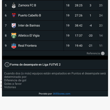
Zamora FC B
5
18
28:25
3
25
Puerto Cabello B
6
19
27:26
1
24
Inter de Barinas
7
19
38:42
-4
23
Atletico El Vigia
8
19
17:37
-20
14
Real Frontera
9
19
19:40
-21
11
Referencia
?
Forma de desempate en Liga FUTVE 2
Cuando dos (o más) equipos están empatados en Puntos el desempate será
determinado por:
Diferencia de gol
Goles a favor
Victorias
Provisto por
365Scores.com