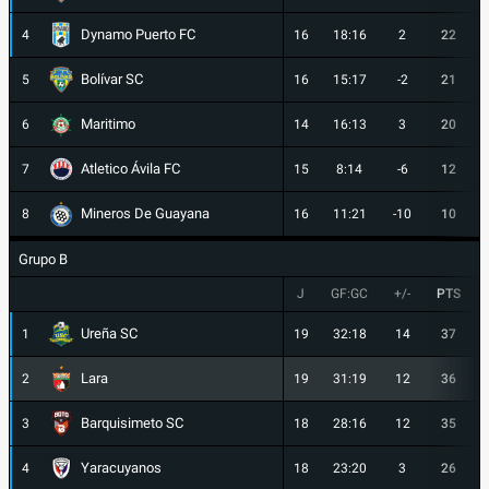
Dynamo Puerto FC
4
16
18:16
2
22
Bolívar SC
5
16
15:17
-2
21
Maritimo
6
14
16:13
3
20
Atletico Ávila FC
7
15
8:14
-6
12
Mineros De Guayana
8
16
11:21
-10
10
Grupo B
J
GF:GC
+/-
PTS
Ureña SC
1
19
32:18
14
37
Lara
2
19
31:19
12
36
Barquisimeto SC
3
18
28:16
12
35
Yaracuyanos
4
18
23:20
3
26