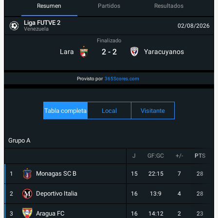
Resumen
Partidos
Resultados
Liga FUTVE 2
02/08/2026
Venezuela
Finalizado
2
-
2
Lara
Yaracuyanos
Provisto por
365Scores.com
Tabla completa
Local
Visitante
Grupo A
J
GF:GC
+/-
PTS
Monagas SC B
1
15
22:15
7
28
Deportivo Italia
2
16
13:9
4
28
Aragua FC
3
16
14:12
2
23