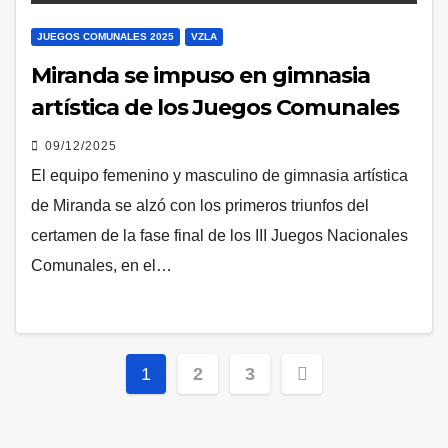
JUEGOS COMUNALES 2025
VZLA
Miranda se impuso en gimnasia
artística de los Juegos Comunales
09/12/2025
El equipo femenino y masculino de gimnasia artística
de Miranda se alzó con los primeros triunfos del
certamen de la fase final de los III Juegos Nacionales
Comunales, en el…
Posts
1
2
3
pagination