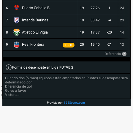
Puerto Cabello B
6
19
27:26
1
24
Inter de Barinas
7
19
38:42
-4
23
Atletico El Vigia
8
19
17:37
-20
14
Real Frontera
9
20
19:40
-21
12
0 - 0
Referencia
?
Forma de desempate en Liga FUTVE 2
Cuando dos (o más) equipos están empatados en Puntos el desempate será
determinado por:
Diferencia de gol
Goles a favor
Victorias
Provisto por
365Scores.com