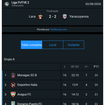
Liga FUTVE 2
02/08/2026
Venezuela
Finalizado
2
-
2
Lara
Yaracuyanos
Provisto por
365Scores.com
Tabla completa
Local
Visitante
Grupo A
J
GF:GC
+/-
PTS
Monagas SC B
1
15
22:15
7
28
Deportivo Italia
2
16
13:9
4
28
Aragua FC
3
16
14:12
2
23
Dynamo Puerto FC
4
16
18:16
2
22