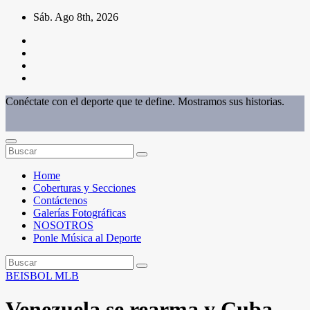
Saltar
Sáb. Ago 8th, 2026
al
contenido
Conéctate con el deporte que te define. Mostramos sus historias.
Home
Coberturas y Secciones
Contáctenos
Galerías Fotográficas
NOSOTROS
Ponle Música al Deporte
BEISBOL
MLB
Venezuela se rearma y Cuba