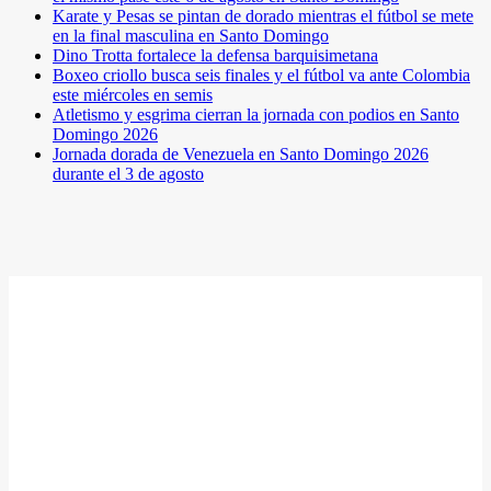
Karate y Pesas se pintan de dorado mientras el fútbol se mete
en la final masculina en Santo Domingo
Dino Trotta fortalece la defensa barquisimetana
Boxeo criollo busca seis finales y el fútbol va ante Colombia
este miércoles en semis
Atletismo y esgrima cierran la jornada con podios en Santo
Domingo 2026
Jornada dorada de Venezuela en Santo Domingo 2026
durante el 3 de agosto