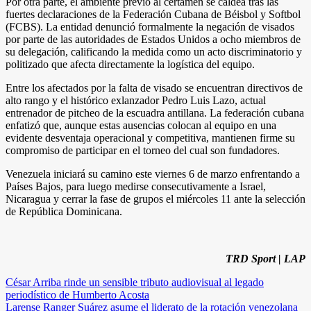
Por otra parte, el ambiente previo al certamen se caldea tras las
fuertes declaraciones de la Federación Cubana de Béisbol y Softbol
(FCBS). La entidad denunció formalmente la negación de visados
por parte de las autoridades de Estados Unidos a ocho miembros de
su delegación, calificando la medida como un acto discriminatorio y
politizado que afecta directamente la logística del equipo.
Entre los afectados por la falta de visado se encuentran directivos de
alto rango y el histórico exlanzador Pedro Luis Lazo, actual
entrenador de pitcheo de la escuadra antillana. La federación cubana
enfatizó que, aunque estas ausencias colocan al equipo en una
evidente desventaja operacional y competitiva, mantienen firme su
compromiso de participar en el torneo del cual son fundadores.
Venezuela iniciará su camino este viernes 6 de marzo enfrentando a
Países Bajos, para luego medirse consecutivamente a Israel,
Nicaragua y cerrar la fase de grupos el miércoles 11 ante la selección
de República Dominicana.
TRD Sport | LAP
Navegación
César Arriba rinde un sensible tributo audiovisual al legado
periodístico de Humberto Acosta
de
Larense Ranger Suárez asume el liderato de la rotación venezolana