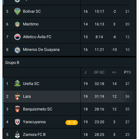
Bolívar SC
5
16
15:17
-2
21
Maritimo
6
14
16:13
3
20
Atletico Ávila FC
7
15
8:14
-6
12
Mineros De Guayana
8
16
11:21
-10
10
Grupo B
J
GF:GC
+/-
PTS
Ureña SC
1
19
32:18
14
37
Lara
2
19
31:19
12
36
Barquisimeto SC
3
18
28:16
12
35
Yaracuyanos
4
19
23:20
3
27
0 - 0
Zamora FC B
5
18
28:25
3
25