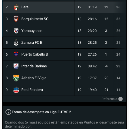
Lara
2
19
31:19
12
36
Barquisimeto SC
3
18
28:16
12
35
Yaracuyanos
4
18
23:20
3
26
Zamora FC B
5
18
28:25
3
25
Puerto Cabello B
6
19
27:26
1
24
Inter de Barinas
7
19
38:42
-4
23
Atletico El Vigia
8
19
17:37
-20
14
Real Frontera
9
19
19:40
-21
11
Referencia
?
Forma de desempate en Liga FUTVE 2
Cuando dos (o más) equipos están empatados en Puntos el desempate será
determinado por: