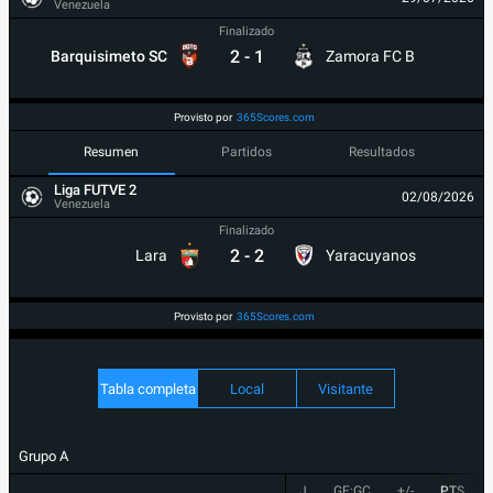
Venezuela
Finalizado
2
-
1
Barquisimeto SC
Zamora FC B
Provisto por
365Scores.com
Resumen
Partidos
Resultados
Liga FUTVE 2
02/08/2026
Venezuela
Finalizado
2
-
2
Lara
Yaracuyanos
Provisto por
365Scores.com
Tabla completa
Local
Visitante
Grupo A
J
GF:GC
+/-
PTS