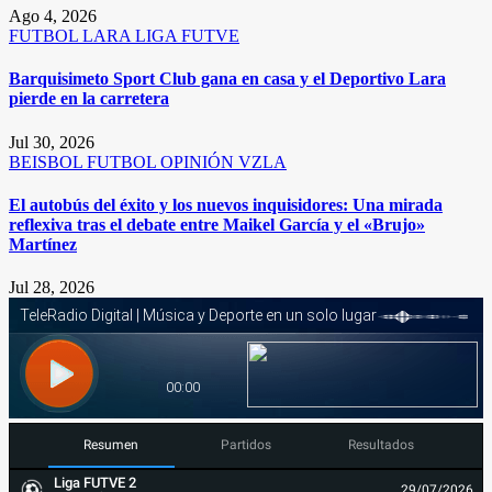
Ago 4, 2026
FUTBOL
LARA
LIGA FUTVE
Barquisimeto Sport Club gana en casa y el Deportivo Lara
pierde en la carretera
Jul 30, 2026
BEISBOL
FUTBOL
OPINIÓN
VZLA
El autobús del éxito y los nuevos inquisidores: Una mirada
reflexiva tras el debate entre Maikel García y el «Brujo»
Martínez
Jul 28, 2026
Resumen
Partidos
Resultados
Liga FUTVE 2
29/07/2026