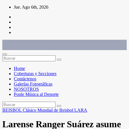
Saltar
Jue. Ago 6th, 2026
al
contenido
Conéctate con el deporte que te define. Mostramos sus historias.
Home
Coberturas y Secciones
Contáctenos
Galerías Fotográficas
NOSOTROS
Ponle Música al Deporte
BEISBOL
Clásico Mundial de Beisbol
LARA
Larense Ranger Suárez asume