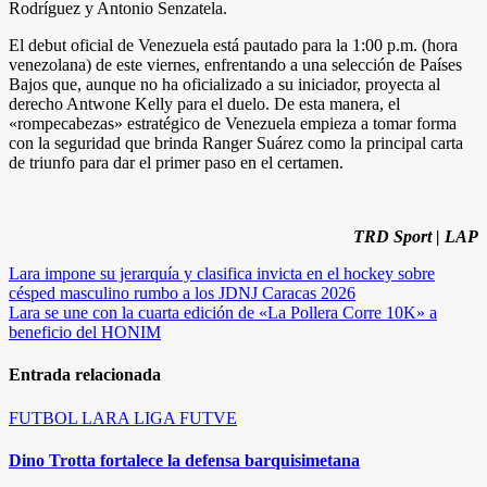
Rodríguez y Antonio Senzatela.
El debut oficial de Venezuela está pautado para la 1:00 p.m. (hora
venezolana) de este viernes, enfrentando a una selección de Países
Bajos que, aunque no ha oficializado a su iniciador, proyecta al
derecho Antwone Kelly para el duelo. De esta manera, el
«rompecabezas» estratégico de Venezuela empieza a tomar forma
con la seguridad que brinda Ranger Suárez como la principal carta
de triunfo para dar el primer paso en el certamen.
TRD Sport | LAP
Navegación
Lara impone su jerarquía y clasifica invicta en el hockey sobre
césped masculino rumbo a los JDNJ Caracas 2026
de
Lara se une con la cuarta edición de «La Pollera Corre 10K» a
entradas
beneficio del HONIM
Entrada relacionada
FUTBOL
LARA
LIGA FUTVE
Dino Trotta fortalece la defensa barquisimetana