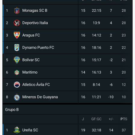
Monagas SC B
1
15
22:15
7
28
Deportivo Italia
2
16
13:9
4
28
Aragua FC
3
16
14:12
2
23
Dynamo Puerto FC
4
16
18:16
2
22
Bolívar SC
5
16
15:17
-2
21
Maritimo
6
14
16:13
3
20
Atletico Ávila FC
7
15
8:14
-6
12
Mineros De Guayana
8
16
11:21
-10
10
Grupo B
J
GF:GC
+/-
PTS
Ureña SC
1
19
32:18
14
37