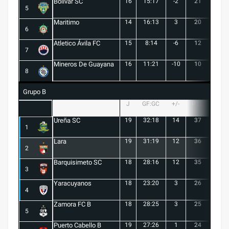
Bolívar SC
16
15:17
-2
21
6
5
Maritimo
14
16:13
3
20
5
6
Atletico Ávila FC
15
8:14
-6
12
1
7
Mineros De Guayana
16
11:21
-10
10
1
8
Grupo B
J
GF:GC
+/-
PTS
G
Ureña SC
19
32:18
14
37
10
1
Lara
19
31:19
12
36
10
2
Barquisimeto SC
18
28:16
12
35
10
3
Yaracuyanos
18
23:20
3
26
7
4
Zamora FC B
18
28:25
3
25
6
5
Puerto Cabello B
19
27:26
1
24
7