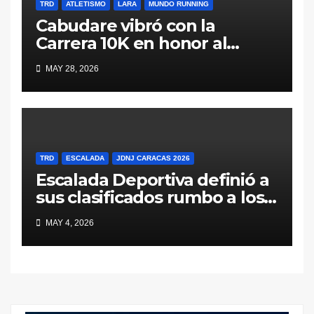
TRD
ATLETISMO
LARA
MUNDO RUNNING
Cabudare vibró con la
Carrera 10K en honor al
General Jacinto Lara (Galería
MAY 28, 2026
y Resultados)
TRD
ESCALADA
JDNJ CARACAS 2026
Escalada Deportiva definió a
sus clasificados rumbo a los
Juegos Deportivos
MAY 4, 2026
Nacionales Juveniles Caracas
2026