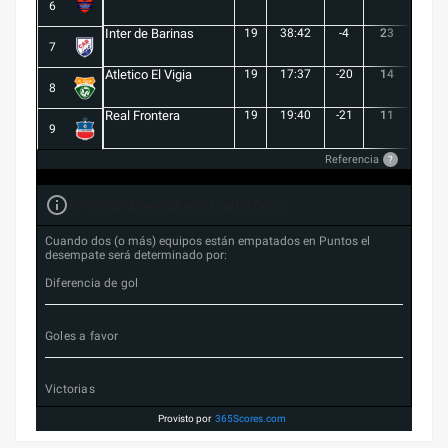
6
Inter de Barinas
19
38:42
-4
23
7
7
Atletico El Vigia
19
17:37
-20
14
3
8
Real Frontera
19
19:40
-21
11
3
9
Referencia
?
Forma de desempate en Liga FUTVE 2
Cuando dos (o más) equipos están empatados en Puntos el
desempate será determinado por:
Diferencia de gol
Goles a favor
Victorias
Provisto por
365Scores.com