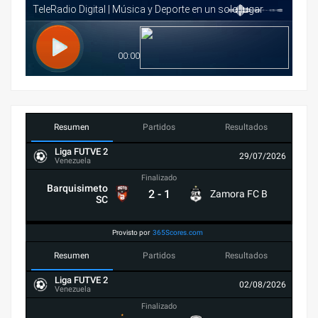
Resumen
Partidos
Resultados
Liga FUTVE 2
29/07/2026
Venezuela
Finalizado
Barquisimeto
2
-
1
Zamora FC B
SC
Provisto por
365Scores.com
Resumen
Partidos
Resultados
Liga FUTVE 2
02/08/2026
Venezuela
Finalizado