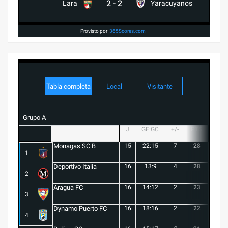
2
-
2
Lara
Yaracuyanos
Provisto por
365Scores.com
Tabla completa
Local
Visitante
Grupo A
J
GF:GC
+/-
PTS
G
Monagas SC B
15
22:15
7
28
8
1
Deportivo Italia
16
13:9
4
28
8
2
Aragua FC
16
14:12
2
23
6
3
Dynamo Puerto FC
16
18:16
2
22
5
4