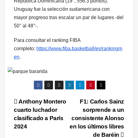
República Dominicana (19°, 556.3 puntos).
Uruguay fue la selección sudamericana con
mayor progreso tras escalar un par de lugares -del
50° al 48°-.
Para consultar el ranking FIBA
completo:
https://www.fiba.basketball/es/rankingm
en
.
Navegación
Anthony Montero
F1: Carlos Sainz
cuarto luchador
sorprende a un
de
clasificado a París
consistente Alonso
entradas
2024
en los últimos libres
de Baréin