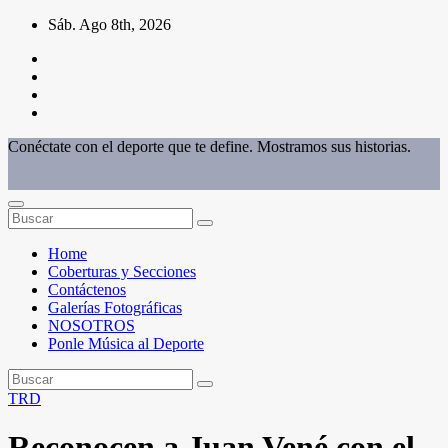
Saltar
Sáb. Ago 8th, 2026
al
contenido
Conéctate con el deporte que te define. Mostramos sus historias.
Home
Coberturas y Secciones
Contáctenos
Galerías Fotográficas
NOSOTROS
Ponle Música al Deporte
TRD
Reconocen a Juan Vené con el