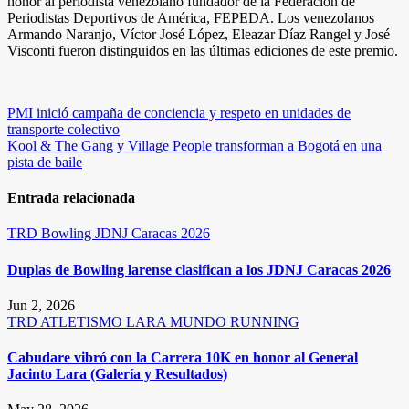
honor al periodista venezolano fundador de la Federación de
Periodistas Deportivos de América, FEPEDA. Los venezolanos
Armando Naranjo, Víctor José López, Eleazar Díaz Rangel y José
Visconti fueron distinguidos en las últimas ediciones de este premio.
Navegación
PMI inició campaña de conciencia y respeto en unidades de
transporte colectivo
de
Kool & The Gang y Village People transforman a Bogotá en una
entradas
pista de baile
Entrada relacionada
TRD
Bowling
JDNJ Caracas 2026
Duplas de Bowling larense clasifican a los JDNJ Caracas 2026
Jun 2, 2026
TRD
ATLETISMO
LARA
MUNDO RUNNING
Cabudare vibró con la Carrera 10K en honor al General
Jacinto Lara (Galería y Resultados)