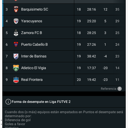
Barquisimeto SC
3
18
28:16
12
35
Yaracuyanos
4
19
25:20
5
29
Zamora FC B
5
18
28:25
3
25
Puerto Cabello B
6
19
27:26
1
24
Inter de Barinas
7
19
38:42
-4
23
Atletico El Vigia
8
19
17:37
-20
14
Real Frontera
9
20
19:42
-23
11
Referencia
?
Forma de desempate en Liga FUTVE 2
Cuando dos (o más) equipos están empatados en Puntos el desempate será
determinado por:
Diferencia de gol
Goles a favor