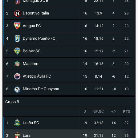
Monagas SC B
1
15
22:15
7
28
Deportivo Italia
2
16
13:9
4
28
Aragua FC
3
16
14:12
2
23
Dynamo Puerto FC
4
16
18:16
2
22
Bolívar SC
5
16
15:17
-2
21
Maritimo
6
14
16:13
3
20
Atletico Ávila FC
7
15
8:14
-6
12
Mineros De Guayana
8
16
11:21
-10
10
Grupo B
J
GF:GC
+/-
PTS
Ureña SC
1
19
32:18
14
37
Lara
2
19
31:19
12
36