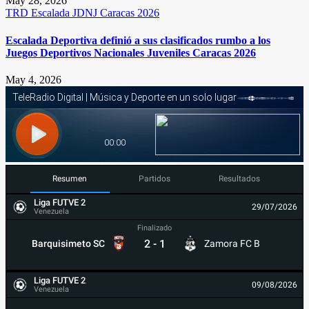
May 28, 2026
TRD
Escalada
JDNJ Caracas 2026
Escalada Deportiva definió a sus clasificados rumbo a los
Juegos Deportivos Nacionales Juveniles Caracas 2026
May 4, 2026
Resumen
Partidos
Resultados
Liga FUTVE 2
29/07/2026
Venezuela
Finalizado
2
-
1
Barquisimeto SC
Zamora FC B
Liga FUTVE 2
09/08/2026
Venezuela