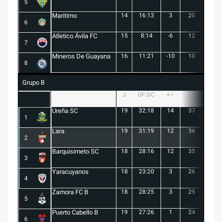
5
Maritimo
14
16:13
3
20
5
6
Atletico Ávila FC
15
8:14
-6
12
1
7
Mineros De Guayana
16
11:21
-10
10
1
8
Grupo B
J
GF:GC
+/-
PTS
G
Ureña SC
19
32:18
14
37
10
1
Lara
19
31:19
12
36
10
2
Barquisimeto SC
18
28:16
12
35
10
3
Yaracuyanos
18
23:20
3
26
7
4
Zamora FC B
18
28:25
3
25
6
5
Puerto Cabello B
19
27:26
1
24
7
6