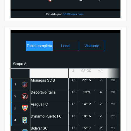
Provisto por
365Scores.com
Tabla completa
Local
Visitante
Grupo A
J
GF:GC
+/-
PTS
G
Monagas SC B
15
22:15
7
28
8
1
Deportivo Italia
16
13:9
4
28
8
2
Aragua FC
16
14:12
2
23
6
3
Dynamo Puerto FC
16
18:16
2
22
5
4
Bolívar SC
16
15:17
-2
21
6