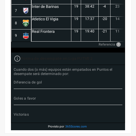
Inter de Barinas
19
38:42
-4
23
7
7
Atletico El Vigia
19
17:37
-20
14
3
8
Real Frontera
19
19:40
-21
11
3
9
Referencia
?
Forma de desempate en Liga FUTVE 2
Cuando dos (o más) equipos están empatados en Puntos el
desempate será determinado por:
Diferencia de gol
Goles a favor
Victorias
Provisto por
365Scores.com