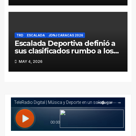
TRD
ESCALADA
JDNJ CARACAS 2026
Escalada Deportiva definió a
sus clasificados rumbo a los
Juegos Deportivos
MAY 4, 2026
Nacionales Juveniles Caracas
2026