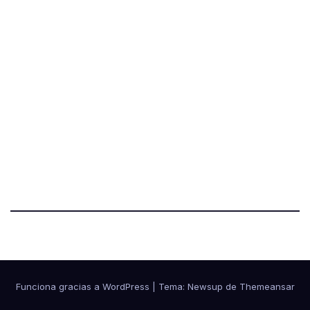
Funciona gracias a WordPress
|
Tema:
Newsup
de
Themeansar