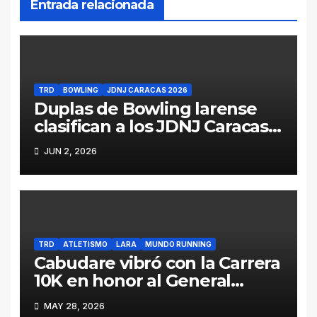
Entrada relacionada
TRD
BOWLING
JDNJ CARACAS 2026
Duplas de Bowling larense
clasifican a los JDNJ Caracas
2026
JUN 2, 2026
TRD
ATLETISMO
LARA
MUNDO RUNNING
Cabudare vibró con la Carrera
10K en honor al General
Jacinto Lara (Galería y
MAY 28, 2026
Resultados)