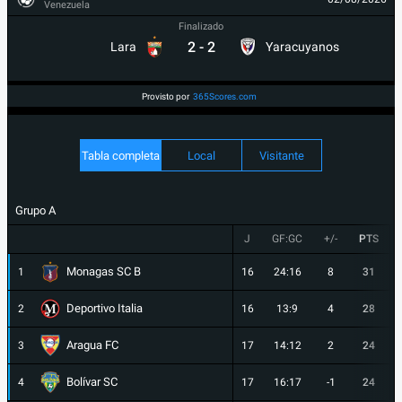
Venezuela
Finalizado
2
-
2
Lara
Yaracuyanos
Provisto por
365Scores.com
Tabla completa
Local
Visitante
Grupo A
J
GF:GC
+/-
PTS
Monagas SC B
1
16
24:16
8
31
Deportivo Italia
2
16
13:9
4
28
Aragua FC
3
17
14:12
2
24
Bolívar SC
4
17
16:17
-1
24