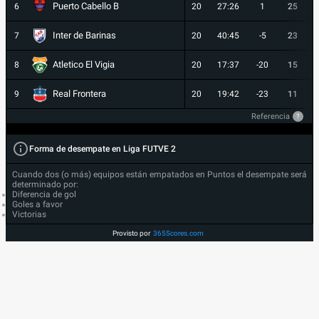
Puerto Cabello B
6
20
27:26
1
25
Inter de Barinas
7
20
40:45
-5
23
Atletico El Vigia
8
20
17:37
-20
15
Real Frontera
9
20
19:42
-23
11
Referencia
?
Forma de desempate en Liga FUTVE 2
Cuando dos (o más) equipos están empatados en Puntos el desempate será
determinado por:
Diferencia de gol
Goles a favor
Victorias
Provisto por
365Scores.com