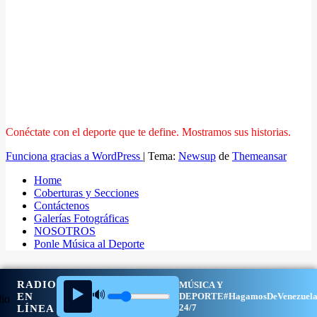
Conéctate con el deporte que te define. Mostramos sus historias.
Funciona gracias a WordPress
|
Tema:
Newsup
de
Themeansar
Home
Coberturas y Secciones
Contáctenos
Galerías Fotográficas
NOSOTROS
Ponle Música al Deporte
RADIO
MÚSICA Y
▶️
🔊
EN
DEPORTE
#HagamosDeVenezuel
24/7
LÍNEA