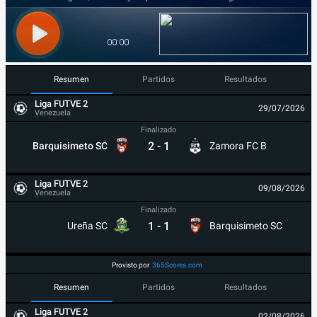
Resumen
Partidos
Resultados
Liga FUTVE 2
29/07/2026
Venezuela
Finalizado
2
-
1
Barquisimeto SC
Zamora FC B
Liga FUTVE 2
09/08/2026
Venezuela
Finalizado
1
-
1
Ureña SC
Barquisimeto SC
Provisto por
365Scores.com
Resumen
Partidos
Resultados
Liga FUTVE 2
02/08/2026