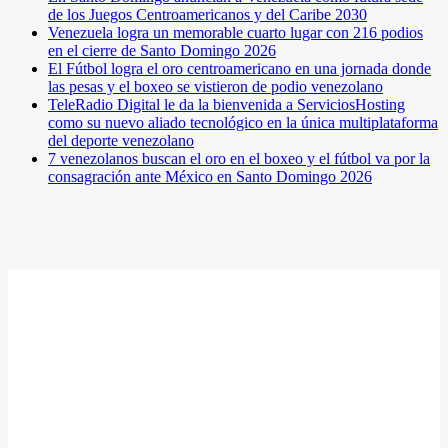
de los Juegos Centroamericanos y del Caribe 2030
Venezuela logra un memorable cuarto lugar con 216 podios
en el cierre de Santo Domingo 2026
El Fútbol logra el oro centroamericano en una jornada donde
las pesas y el boxeo se vistieron de podio venezolano
TeleRadio Digital le da la bienvenida a ServiciosHosting
como su nuevo aliado tecnológico en la única multiplataforma
del deporte venezolano
7 venezolanos buscan el oro en el boxeo y el fútbol va por la
consagración ante México en Santo Domingo 2026