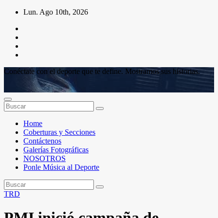
Saltar
Lun. Ago 10th, 2026
al
contenido
Conéctate con el deporte que te define. Mostramos sus historias.
Home
Coberturas y Secciones
Contáctenos
Galerías Fotográficas
NOSOTROS
Ponle Música al Deporte
TRD
PMI inició campaña de