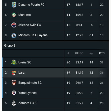
Dynamo Puerto FC
5
17
18:17
1
22
Maritimo
6
14
16:13
3
20
Atletico Ávila FC
7
16
8:14
-6
13
Mineros De Guayana
8
17
12:23
-11
10
Grupo B
J
GF:GC
+/-
PTS
Ureña SC
1
20
33:19
14
38
Lara
2
19
31:19
12
36
Barquisimeto SC
3
19
29:17
12
36
Yaracuyanos
4
19
25:20
5
29
Zamora FC B
5
19
31:27
4
28