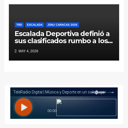
TRD
ESCALADA
JDNJ CARACAS 2026
Escalada Deportiva definió a
sus clasificados rumbo a los
Juegos Deportivos
MAY 4, 2026
Nacionales Juveniles Caracas
2026