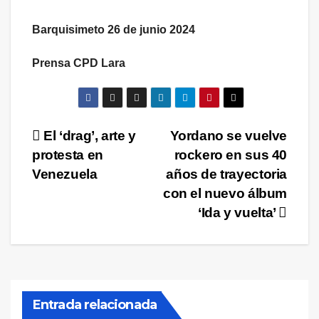
Barquisimeto 26 de junio 2024
Prensa CPD Lara
Navegación
El ‘drag’, arte y
Yordano se vuelve
protesta en
rockero en sus 40
de
Venezuela
años de trayectoria
entradas
con el nuevo álbum
‘Ida y vuelta’
Entrada relacionada