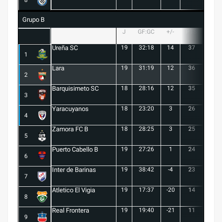
Grupo B
J
GF:GC
+/-
PTS
G
Ureña SC
19
32:18
14
37
10
1
Lara
19
31:19
12
36
10
2
Barquisimeto SC
18
28:16
12
35
10
3
Yaracuyanos
18
23:20
3
26
7
4
Zamora FC B
18
28:25
3
25
6
5
Puerto Cabello B
19
27:26
1
24
7
6
Inter de Barinas
19
38:42
-4
23
7
7
Atletico El Vigia
19
17:37
-20
14
3
8
Real Frontera
19
19:40
-21
11
3
9