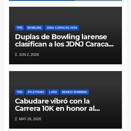
TRD
BOWLING
JDNJ CARACAS 2026
Duplas de Bowling larense
clasifican a los JDNJ Caracas
2026
JUN 2, 2026
TRD
ATLETISMO
LARA
MUNDO RUNNING
Cabudare vibró con la
Carrera 10K en honor al
General Jacinto Lara (Galería
MAY 28, 2026
y Resultados)