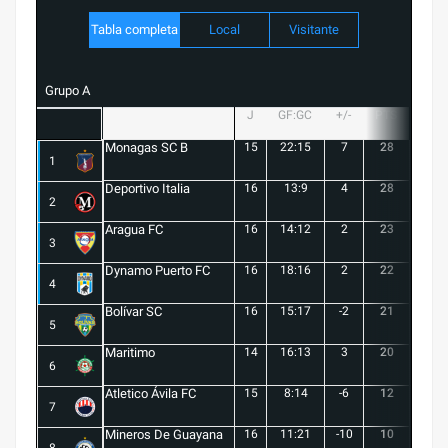
Tabla completa
Local
Visitante
Grupo A
J
GF:GC
+/-
PTS
G
Monagas SC B
15
22:15
7
28
8
1
Deportivo Italia
16
13:9
4
28
8
2
Aragua FC
16
14:12
2
23
6
3
Dynamo Puerto FC
16
18:16
2
22
5
4
Bolívar SC
16
15:17
-2
21
6
5
Maritimo
14
16:13
3
20
5
6
Atletico Ávila FC
15
8:14
-6
12
1
7
Mineros De Guayana
16
11:21
-10
10
1
8