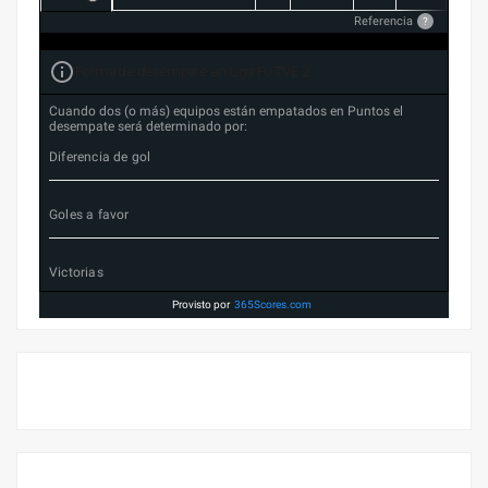
Referencia
?
Forma de desempate en Liga FUTVE 2
Cuando dos (o más) equipos están empatados en Puntos el
desempate será determinado por:
Diferencia de gol
Goles a favor
Victorias
Provisto por
365Scores.com