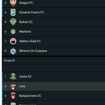
Aragua FC
3
Dynamo Puerto FC
4
Bolívar SC
5
Maritimo
6
Atletico Ávila FC
7
Mineros De Guayana
8
Grupo B
Ureña SC
1
Lara
2
Barquisimeto SC
3