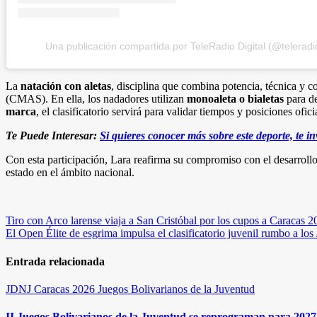
Una publicación compartida por TeleRadio Digital (@teleradio
La
natación con aletas
, disciplina que combina potencia, técnica y c
(CMAS). En ella, los nadadores utilizan
monoaleta o bialetas
para de
marca
, el clasificatorio servirá para validar tiempos y posiciones of
Te Puede Interesar:
Si quieres conocer más sobre este deporte, te i
Con esta participación, Lara reafirma su compromiso con el desarrollo
estado en el ámbito nacional.
Navegación
Tiro con Arco larense viaja a San Cristóbal por los cupos a Caracas 2
El Open Élite de esgrima impulsa el clasificatorio juvenil rumbo a l
de
entradas
Entrada relacionada
JDNJ Caracas 2026
Juegos Bolivarianos de la Juventud
II Juegos Bolivarianos de la Juventud se reprograman para 2027 