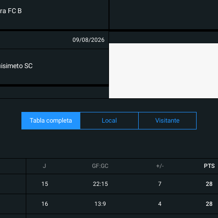
ra FC B
09/08/2026
isimeto SC
Tabla completa
Local
Visitante
J
GF:GC
+/-
PTS
15
22:15
7
28
16
13:9
4
28