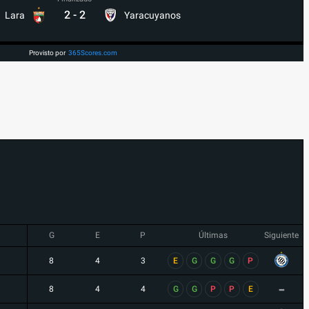
2
-
2
Lara
Yaracuyanos
Provisto por
365Scores.com
G
E
P
Últimas
Siguiente
8
4
3
E
G
G
G
P
-
8
4
4
G
G
P
P
E