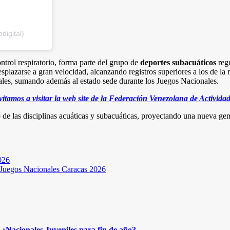
digital)
ontrol respiratorio, forma parte del grupo de
deportes subacuáticos
regu
splazarse a gran velocidad, alcanzando registros superiores a los de la
iciales, sumando además al estado sede durante los Juegos Nacionales.
nvitamos a visitar la web site de la Federación Venezolana de Activid
 de las disciplinas acuáticas y subacuáticas, proyectando una nueva gen
026
os Juegos Nacionales Caracas 2026
¿Nacionales Juveniles para fin de año?