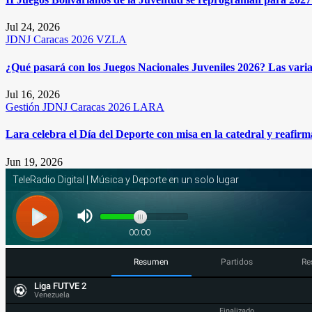
Jul 24, 2026
JDNJ Caracas 2026
VZLA
¿Qué pasará con los Juegos Nacionales Juveniles 2026? Las varia
Jul 16, 2026
Gestión
JDNJ Caracas 2026
LARA
Lara celebra el Día del Deporte con misa en la catedral y reafi
Jun 19, 2026
Resumen
Partidos
Re
Liga FUTVE 2
Venezuela
Finalizado