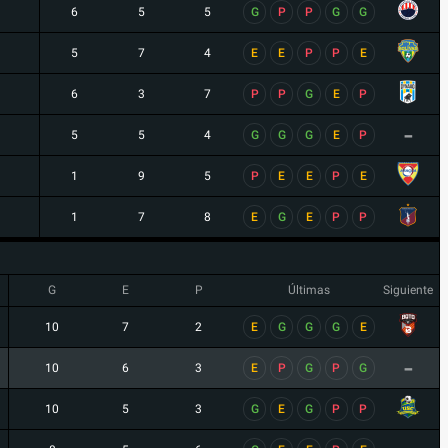
6
5
5
G
P
P
G
G
5
7
4
E
E
P
P
E
6
3
7
P
P
G
E
P
-
5
5
4
G
G
G
E
P
1
9
5
P
E
E
P
E
1
7
8
E
G
E
P
P
G
E
P
Últimas
Siguiente
10
7
2
E
G
G
G
E
-
10
6
3
E
P
G
P
G
10
5
3
G
E
G
P
P