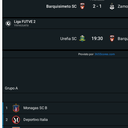
2
-
1
Barquisimeto SC
Zamo
Liga FUTVE 2
Venezuela
19:30
Ureña SC
Barqu
Provisto por
365Scores.com
Grupo A
Monagas SC B
1
Deportivo Italia
2