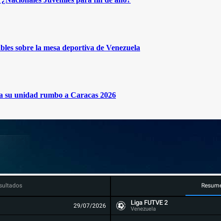
bles sobre la mesa deportiva de Venezuela
rma su unidad rumbo a Caracas 2026
sultados
Resum
Liga FUTVE 2
29/07/2026
Venezuela