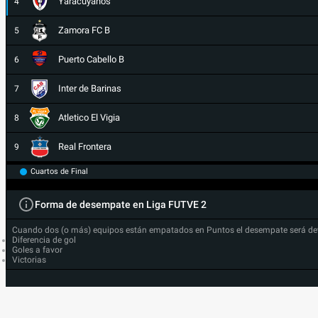
Yaracuyanos
4
Zamora FC B
5
Puerto Cabello B
6
Inter de Barinas
7
Atletico El Vigia
8
Real Frontera
9
Cuartos de Final
Forma de desempate en Liga FUTVE 2
Cuando dos (o más) equipos están empatados en Puntos el desempate será de
Diferencia de gol
Goles a favor
Victorias