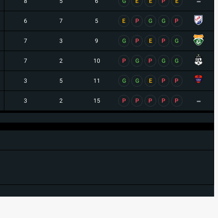
-
8
5
6
G
E
E
P
E
6
7
5
E
P
G
G
P
7
3
9
G
P
E
P
G
7
2
10
P
G
P
G
G
3
5
11
G
G
E
P
P
-
3
2
15
P
P
P
P
P