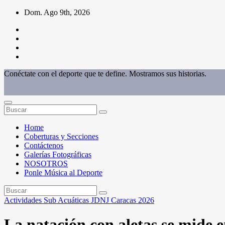
Saltar
Dom. Ago 9th, 2026
al
contenido
Conéctate con el deporte que te define. Mostramos sus historias.
Home
Coberturas y Secciones
Contáctenos
Galerías Fotográficas
NOSOTROS
Ponle Música al Deporte
Actividades Sub Acuáticas
JDNJ Caracas 2026
La natación con aletas se mide 