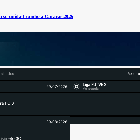
rma su unidad rumbo a Caracas 2026
sultados
Resum
Liga FUTVE 2
29/07/2026
Venezuela
ra FC B
09/08/2026
isimeto SC