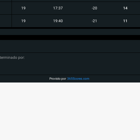
19
17:37
-20
14
19
19:40
-21
11
terminado por:
Provisto por
365Scores.com