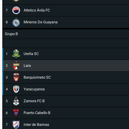
Atletico Ávila FC
7
Mineros De Guayana
8
Grupo B
Ureña SC
1
Lara
2
Barquisimeto SC
3
Yaracuyanos
4
Zamora FC B
5
Puerto Cabello B
6
Inter de Barinas
7