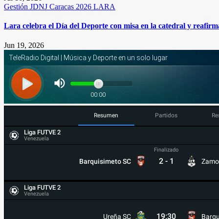
Gestión
JDNJ Caracas 2026
LARA
Lara celebra el Día del Deporte con misa en la catedral y reafi
Jun 19, 2026
Resumen
Partidos
Re
Liga FUTVE 2
Venezuela
Finalizado
2
-
1
Barquisimeto SC
Zamo
Liga FUTVE 2
Venezuela
19:30
Ureña SC
Barqu