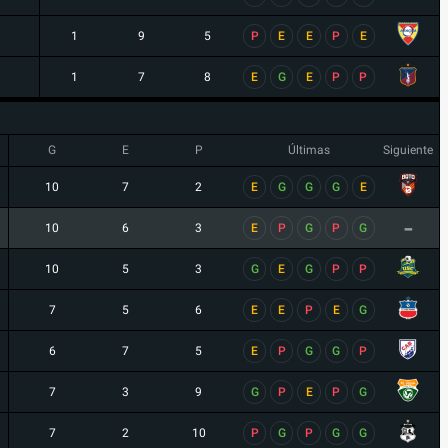
1
9
5
P
E
E
P
E
1
7
8
E
G
E
P
P
G
E
P
Últimas
Siguiente
10
7
2
E
G
G
G
E
-
10
6
3
E
P
G
P
G
10
5
3
G
E
G
P
P
7
5
6
E
E
P
E
G
6
7
5
E
P
G
G
P
7
3
9
G
P
E
P
G
7
2
10
P
G
P
G
G