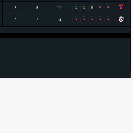
3
5
11
G
G
E
P
P
3
2
14
P
P
P
P
P