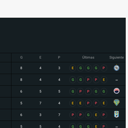
G
E
P
Últimas
Siguiente
8
4
3
E
G
G
G
P
-
8
4
4
G
G
P
P
E
6
5
5
G
P
P
G
G
5
7
4
E
E
P
P
E
6
3
7
P
P
G
E
P
-
5
5
4
G
G
G
E
P