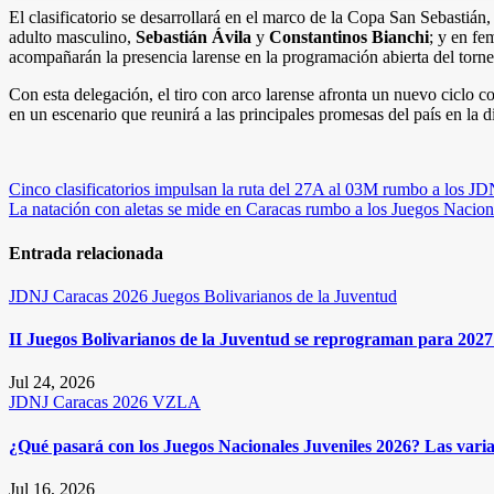
El clasificatorio se desarrollará en el marco de la Copa San Sebastián
adulto masculino,
Sebastián Ávila
y
Constantinos Bianchi
; y en f
acompañarán la presencia larense en la programación abierta del torne
Con esta delegación, el tiro con arco larense afronta un nuevo ciclo 
en un escenario que reunirá a las principales promesas del país en la di
Navegación
Cinco clasificatorios impulsan la ruta del 27A al 03M rumbo a los J
La natación con aletas se mide en Caracas rumbo a los Juegos Nacion
de
entradas
Entrada relacionada
JDNJ Caracas 2026
Juegos Bolivarianos de la Juventud
II Juegos Bolivarianos de la Juventud se reprograman para 2027 
Jul 24, 2026
JDNJ Caracas 2026
VZLA
¿Qué pasará con los Juegos Nacionales Juveniles 2026? Las varia
Jul 16, 2026