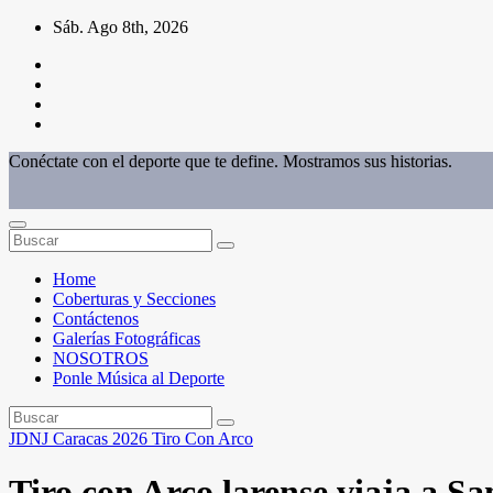
Saltar
Sáb. Ago 8th, 2026
al
contenido
Conéctate con el deporte que te define. Mostramos sus historias.
Home
Coberturas y Secciones
Contáctenos
Galerías Fotográficas
NOSOTROS
Ponle Música al Deporte
JDNJ Caracas 2026
Tiro Con Arco
Tiro con Arco larense viaja a Sa