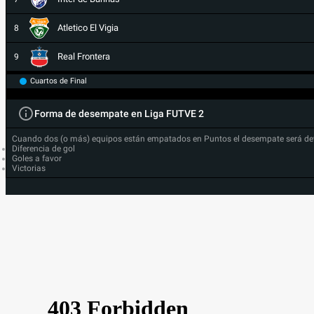
Atletico El Vigia
8
Real Frontera
9
Cuartos de Final
Forma de desempate en Liga FUTVE 2
Cuando dos (o más) equipos están empatados en Puntos el desempate será de
Diferencia de gol
Goles a favor
Victorias