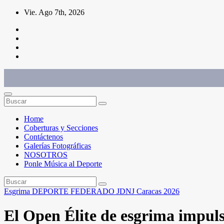
Saltar
Vie. Ago 7th, 2026
al
contenido
Conéctate con el deporte que te define. Mostramos sus historias.
Home
Coberturas y Secciones
Contáctenos
Galerías Fotográficas
NOSOTROS
Ponle Música al Deporte
Esgrima
DEPORTE FEDERADO
JDNJ Caracas 2026
El Open Élite de esgrima impulsa