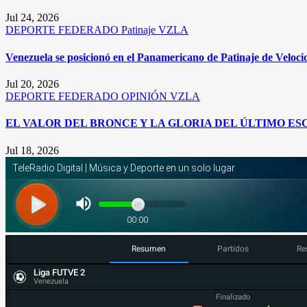
Jul 24, 2026
DEPORTE FEDERADO
Patinaje
VZLA
Venezuela se posicionó en el Panamericano de Patinaje de Veloc
Jul 20, 2026
DEPORTE FEDERADO
OPINIÓN
VZLA
EL VALOR DEL BRONCE Y LA GLORIA DEL ÚLTIMO ES
Jul 18, 2026
Resumen
Partidos
Re
Liga FUTVE 2
Venezuela
Finalizado