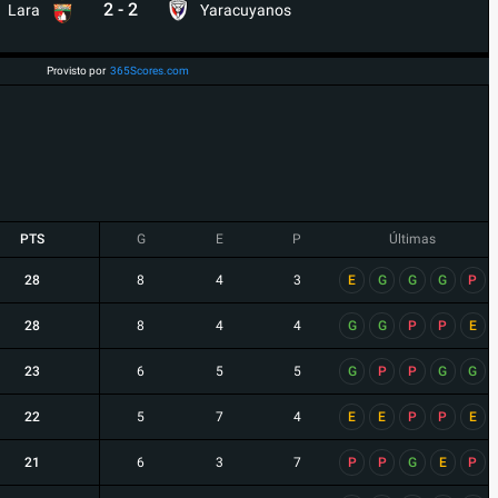
2
-
2
Lara
Yaracuyanos
Provisto por
365Scores.com
PTS
G
E
P
Últimas
28
8
4
3
E
G
G
G
P
28
8
4
4
G
G
P
P
E
23
6
5
5
G
P
P
G
G
22
5
7
4
E
E
P
P
E
21
6
3
7
P
P
G
E
P