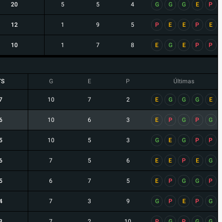
20
5
5
4
G
G
G
E
P
12
1
9
5
P
E
E
P
E
10
1
7
8
E
G
E
P
P
TS
G
E
P
Últimas
7
10
7
2
E
G
G
G
E
6
10
6
3
E
P
G
P
G
5
10
5
3
G
E
G
P
P
6
7
5
6
E
E
P
E
G
5
6
7
5
E
P
G
G
P
4
7
3
9
G
P
E
P
G
3
7
2
10
P
G
P
G
G