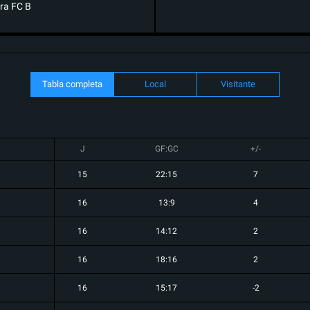
ra FC B
Tabla completa
Local
Visitante
J
GF:GC
+/-
15
22:15
7
16
13:9
4
16
14:12
2
16
18:16
2
16
15:17
-2