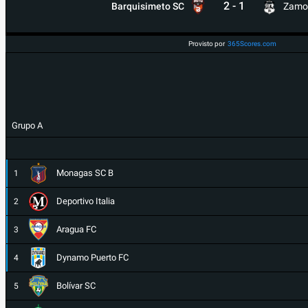
2
-
1
Barquisimeto SC
Zamo
Provisto por
365Scores.com
Grupo A
Monagas SC B
1
Deportivo Italia
2
Aragua FC
3
Dynamo Puerto FC
4
Bolívar SC
5