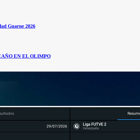
idad Guarne 2026
CAÑO EN EL OLIMPO
sultados
Resum
Liga FUTVE 2
29/07/2026
Venezuela