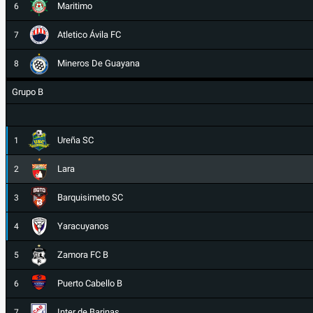
Maritimo
6
Atletico Ávila FC
7
Mineros De Guayana
8
Grupo B
Ureña SC
1
Lara
2
Barquisimeto SC
3
Yaracuyanos
4
Zamora FC B
5
Puerto Cabello B
6
Inter de Barinas
7