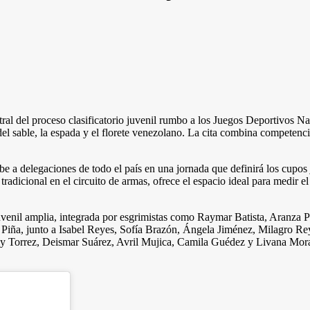
tral del proceso clasificatorio juvenil rumbo a los Juegos Deportivos N
 sable, la espada y el florete venezolano. La cita combina competencia 
cibe a delegaciones de todo el país en una jornada que definirá los cupos
tradicional en el circuito de armas, ofrece el espacio ideal para medir 
uvenil amplia, integrada por esgrimistas como Raymar Batista, Aranza 
án Piña, junto a Isabel Reyes, Sofía Brazón, Ángela Jiménez, Milagro 
ly Torrez, Deismar Suárez, Avril Mujica, Camila Guédez y Livana Moral