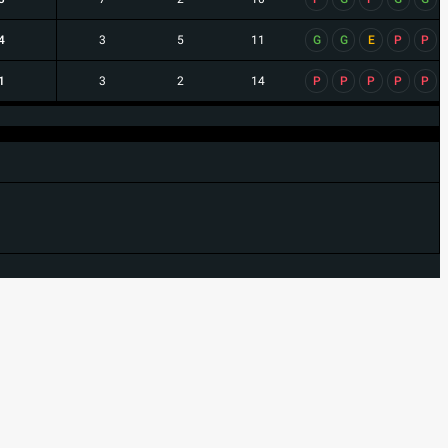
4
3
5
11
G
G
E
P
P
1
3
2
14
P
P
P
P
P