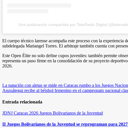
Una publicación compartida por TeleRadio Digital (@teleradio
El cuerpo técnico larense acompaña este proceso con la experiencia 
subdelegada Mariangel Torres. El arbitraje también cuenta con presenc
Este Open Élite no solo define cupos juveniles: también permite observ
representa un paso firme en la consolidación de su proyecto deportiv
2026.
Navegación
La natación con aletas se mide en Caracas rumbo a los Juegos Nacion
Anzoátegui recibe al béisbol femenino en el campeonato nacional clas
de
entradas
Entrada relacionada
JDNJ Caracas 2026
Juegos Bolivarianos de la Juventud
II Juegos Bolivarianos de la Juventud se reprograman para 2027 