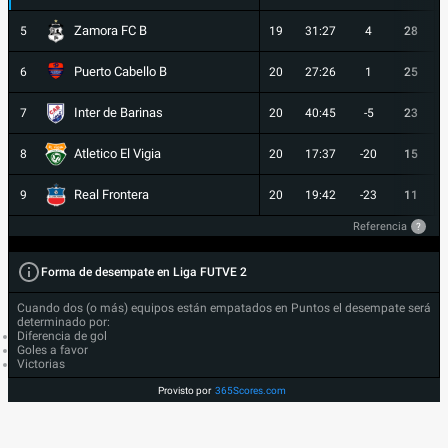
Zamora FC B
5
19
31:27
4
28
Puerto Cabello B
6
20
27:26
1
25
Inter de Barinas
7
20
40:45
-5
23
Atletico El Vigia
8
20
17:37
-20
15
Real Frontera
9
20
19:42
-23
11
Referencia
?
Forma de desempate en Liga FUTVE 2
Cuando dos (o más) equipos están empatados en Puntos el desempate será
determinado por:
Diferencia de gol
Goles a favor
Victorias
Provisto por
365Scores.com