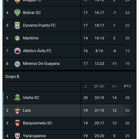
3
17
14:12
2
24
Bolívar SC
4
17
16:17
-1
24
Dynamo Puerto FC
5
17
18:17
1
22
Maritimo
6
14
16:13
3
20
Atletico Ávila FC
7
16
8:14
-6
13
Mineros De Guayana
8
17
12:23
-11
10
Grupo B
J
GF:GC
+/-
PTS
Ureña SC
1
20
33:19
14
38
Lara
2
19
31:19
12
36
Barquisimeto SC
3
19
29:17
12
36
Yaracuyanos
4
19
25:20
5
29