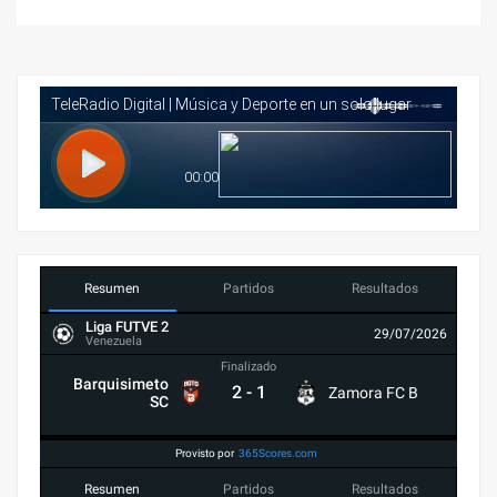
Resumen
Partidos
Resultados
Liga FUTVE 2
29/07/2026
Venezuela
Finalizado
Barquisimeto
2
-
1
Zamora FC B
SC
Provisto por
365Scores.com
Resumen
Partidos
Resultados