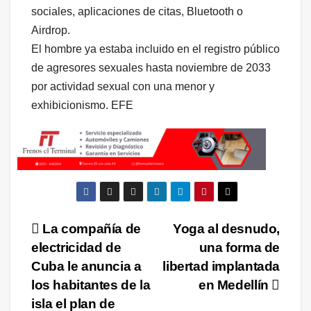
sociales, aplicaciones de citas, Bluetooth o
Airdrop.
El hombre ya estaba incluido en el registro público
de agresores sexuales hasta noviembre de 2033
por actividad sexual con una menor y
exhibicionismo. EFE
Navegación
La compañía de
Yoga al desnudo,
electricidad de
una forma de
de
Cuba le anuncia a
libertad implantada
entradas
los habitantes de la
en Medellín
isla el plan de