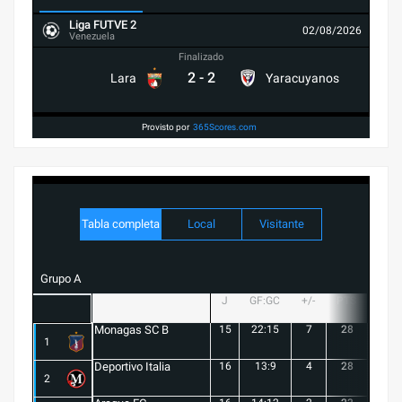
Liga FUTVE 2
02/08/2026
Venezuela
Finalizado
2
-
2
Lara
Yaracuyanos
Provisto por
365Scores.com
Tabla completa
Local
Visitante
Grupo A
J
GF:GC
+/-
PTS
G
Monagas SC B
15
22:15
7
28
8
1
Deportivo Italia
16
13:9
4
28
8
2