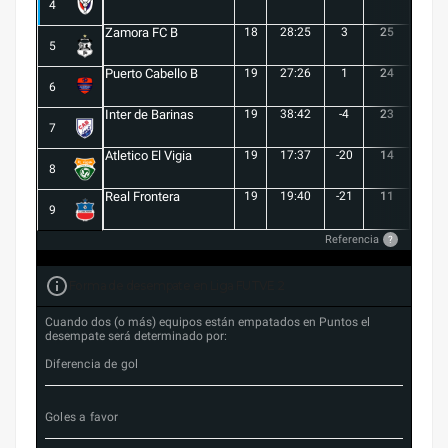
4
Zamora FC B
18
28:25
3
25
6
5
Puerto Cabello B
19
27:26
1
24
7
6
Inter de Barinas
19
38:42
-4
23
7
7
Atletico El Vigia
19
17:37
-20
14
3
8
Real Frontera
19
19:40
-21
11
3
9
Referencia
?
Forma de desempate en Liga FUTVE 2
Cuando dos (o más) equipos están empatados en Puntos el
desempate será determinado por:
Diferencia de gol
Goles a favor