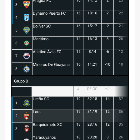
Aragua FC
16
14:12
2
23
6
3
Dynamo Puerto FC
16
18:16
2
22
5
4
Bolívar SC
16
15:17
-2
21
6
5
Maritimo
14
16:13
3
20
5
6
Atletico Ávila FC
15
8:14
-6
12
1
7
Mineros De Guayana
16
11:21
-10
10
1
8
Grupo B
J
GF:GC
+/-
PTS
G
Ureña SC
19
32:18
14
37
10
1
Lara
19
31:19
12
36
10
2
Barquisimeto SC
18
28:16
12
35
10
3
Yaracuyanos
18
23:20
3
26
7