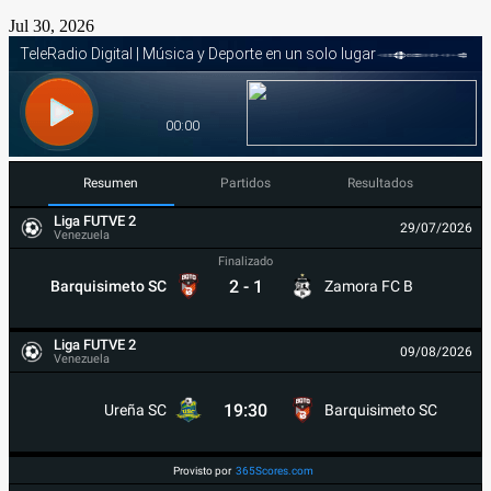
Jul 30, 2026
Resumen
Partidos
Resultados
Liga FUTVE 2
29/07/2026
Venezuela
Finalizado
2
-
1
Barquisimeto SC
Zamora FC B
Liga FUTVE 2
09/08/2026
Venezuela
19:30
Ureña SC
Barquisimeto SC
Provisto por
365Scores.com