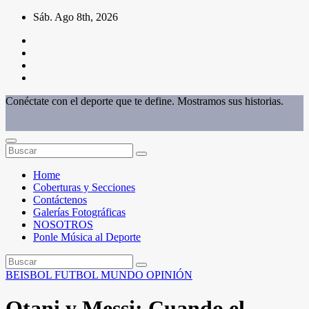
Saltar
Sáb. Ago 8th, 2026
al
contenido
Conéctate con el deporte que te define. Mostramos sus historias.
Home
Coberturas y Secciones
Contáctenos
Galerías Fotográficas
NOSOTROS
Ponle Música al Deporte
BEISBOL
FUTBOL
MUNDO
OPINIÓN
Otani y Messi: Cuando el