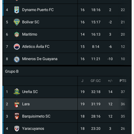
Dynamo Puerto FC
4
16
18:16
2
22
Bolívar SC
5
16
15:17
-2
21
Maritimo
6
14
16:13
3
20
Atletico Ávila FC
7
15
8:14
-6
12
Mineros De Guayana
8
16
11:21
-10
10
Grupo B
J
GF:GC
+/-
PTS
Ureña SC
1
19
32:18
14
37
Lara
2
19
31:19
12
36
Barquisimeto SC
3
18
28:16
12
35
Yaracuyanos
4
18
23:20
3
26