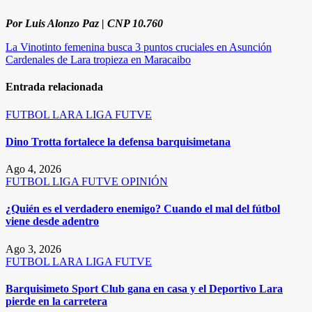
Por Luis Alonzo Paz | CNP 10.760
Navegación
La Vinotinto femenina busca 3 puntos cruciales en Asunción
Cardenales de Lara tropieza en Maracaibo
de
entradas
Entrada relacionada
FUTBOL
LARA
LIGA FUTVE
Dino Trotta fortalece la defensa barquisimetana
Ago 4, 2026
FUTBOL
LIGA FUTVE
OPINIÓN
¿Quién es el verdadero enemigo? Cuando el mal del fútbol
viene desde adentro
Ago 3, 2026
FUTBOL
LARA
LIGA FUTVE
Barquisimeto Sport Club gana en casa y el Deportivo Lara
pierde en la carretera