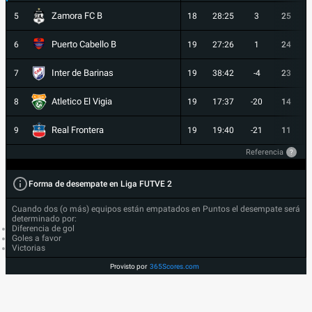
Zamora FC B
5
18
28:25
3
25
Puerto Cabello B
6
19
27:26
1
24
Inter de Barinas
7
19
38:42
-4
23
Atletico El Vigia
8
19
17:37
-20
14
Real Frontera
9
19
19:40
-21
11
Referencia
?
Forma de desempate en Liga FUTVE 2
Cuando dos (o más) equipos están empatados en Puntos el desempate será
determinado por:
Diferencia de gol
Goles a favor
Victorias
Provisto por
365Scores.com