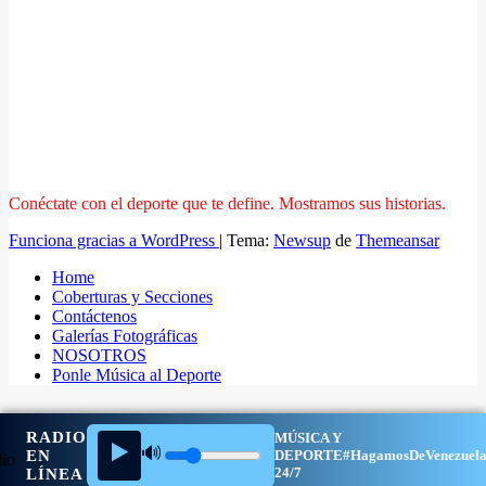
Conéctate con el deporte que te define. Mostramos sus historias.
Funciona gracias a WordPress
|
Tema:
Newsup
de
Themeansar
Home
Coberturas y Secciones
Contáctenos
Galerías Fotográficas
NOSOTROS
Ponle Música al Deporte
RADIO
MÚSICA Y
▶️
🔊
EN
DEPORTE
#HagamosDeVenezuel
24/7
LÍNEA