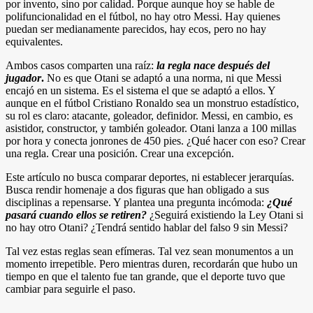
por invento, sino por calidad. Porque aunque hoy se hable de
polifuncionalidad en el fútbol, no hay otro Messi. Hay quienes
puedan ser medianamente parecidos, hay ecos, pero no hay
equivalentes.
Ambos casos comparten una raíz:
la regla nace después del
jugador
.
No es que Otani se adaptó a una norma, ni que Messi
encajó en un sistema. Es el sistema el que se adaptó a ellos. Y
aunque en el fútbol Cristiano Ronaldo sea un monstruo estadístico,
su rol es claro: atacante, goleador, definidor. Messi, en cambio, es
asistidor, constructor, y también goleador. Otani lanza a 100 millas
por hora y conecta jonrones de 450 pies. ¿Qué hacer con eso? Crear
una regla. Crear una posición. Crear una excepción.
Este artículo no busca comparar deportes, ni establecer jerarquías.
Busca rendir homenaje a dos figuras que han obligado a sus
disciplinas a repensarse. Y plantea una pregunta incómoda:
¿Qué
pasará cuando ellos se retiren?
¿Seguirá existiendo la Ley Otani si
no hay otro Otani? ¿Tendrá sentido hablar del falso 9 sin Messi?
Tal vez estas reglas sean efímeras. Tal vez sean monumentos a un
momento irrepetible. Pero mientras duren, recordarán que hubo un
tiempo en que el talento fue tan grande, que el deporte tuvo que
cambiar para seguirle el paso.