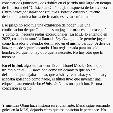
conectar
dos jonrones y dos dobles
en el partido más largo en tiempo
de la historia del “Clásico de Otoño”. ¿La respuesta de los rivales?
Cinco bases por bolas consecutivas
. Porque cuando el talento
desborda, la única forma de frenarlo es evitar enfrentarlo.
Ese juego no solo fue una exhibición de poder. Fue una
confirmación de que Otani no es un jugador más: es una excepción.
Y como tal, necesita reglas excepcionales. La MLB lo entendió en
2022, cuando instauró la llamada
Ley Otani
, que le permite jugar
como lanzador y bateador designado en el mismo partido. Si deja de
lanzar, puede seguir bateando. Una regla creada para un solo
hombre. Porque no hay otro que la necesite. No hay otro que la
merezca.
En el fútbol
, algo similar ocurrió con Lionel Messi. Desde que
irrumpió en el FC Barcelona como un delantero que no era
delantero, que bajaba a crear, que asistía y remataba, y sin embargo
acababa goleando como nadie, el fútbol tuvo que inventar una
etiqueta para entenderlo:
el falso 9
.
No es una posición. Es una
concesión al genio.
Y mientras Otani hace historia en el diamante, Messi sigue sumando
goles en la MLS, dejando claro que esa posición le pertenece. No