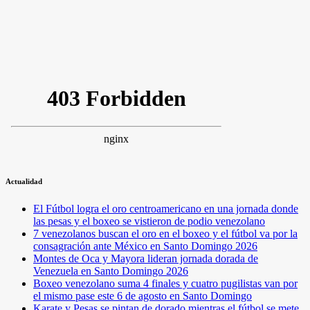
Actualidad
El Fútbol logra el oro centroamericano en una jornada donde
las pesas y el boxeo se vistieron de podio venezolano
7 venezolanos buscan el oro en el boxeo y el fútbol va por la
consagración ante México en Santo Domingo 2026
Montes de Oca y Mayora lideran jornada dorada de
Venezuela en Santo Domingo 2026
Boxeo venezolano suma 4 finales y cuatro pugilistas van por
el mismo pase este 6 de agosto en Santo Domingo
Karate y Pesas se pintan de dorado mientras el fútbol se mete