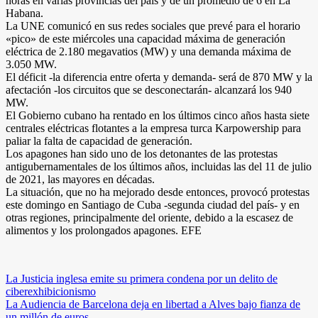
horas en varias provincias del país y de un promedio de 6 en La
Habana.
La UNE comunicó en sus redes sociales que prevé para el horario
«pico» de este miércoles una capacidad máxima de generación
eléctrica de 2.180 megavatios (MW) y una demanda máxima de
3.050 MW.
El déficit -la diferencia entre oferta y demanda- será de 870 MW y la
afectación -los circuitos que se desconectarán- alcanzará los 940
MW.
El Gobierno cubano ha rentado en los últimos cinco años hasta siete
centrales eléctricas flotantes a la empresa turca Karpowership para
paliar la falta de capacidad de generación.
Los apagones han sido uno de los detonantes de las protestas
antigubernamentales de los últimos años, incluidas las del 11 de julio
de 2021, las mayores en décadas.
La situación, que no ha mejorado desde entonces, provocó protestas
este domingo en Santiago de Cuba -segunda ciudad del país- y en
otras regiones, principalmente del oriente, debido a la escasez de
alimentos y los prolongados apagones. EFE
Navegación
La Justicia inglesa emite su primera condena por un delito de
ciberexhibicionismo
de
La Audiencia de Barcelona deja en libertad a Alves bajo fianza de
un millón de euros