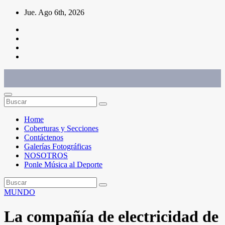
Saltar
Jue. Ago 6th, 2026
al
contenido
Conéctate con el deporte que te define. Mostramos sus historias.
Home
Coberturas y Secciones
Contáctenos
Galerías Fotográficas
NOSOTROS
Ponle Música al Deporte
MUNDO
La compañía de electricidad de