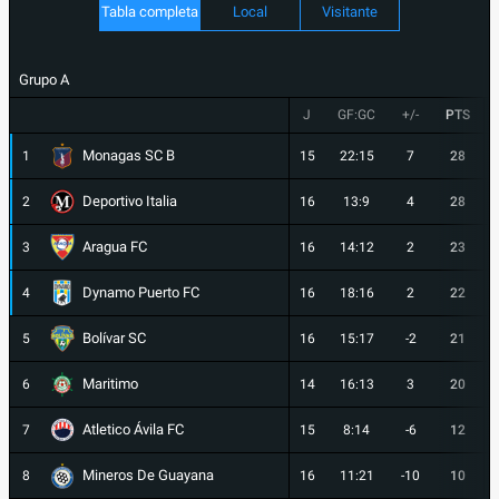
Tabla completa
Local
Visitante
Grupo A
J
GF:GC
+/-
PTS
Monagas SC B
1
15
22:15
7
28
Deportivo Italia
2
16
13:9
4
28
Aragua FC
3
16
14:12
2
23
Dynamo Puerto FC
4
16
18:16
2
22
Bolívar SC
5
16
15:17
-2
21
Maritimo
6
14
16:13
3
20
Atletico Ávila FC
7
15
8:14
-6
12
Mineros De Guayana
8
16
11:21
-10
10