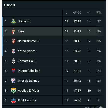
Grupo B
J
GF:GC
+/-
PTS
Ureña SC
1
19
32:18
14
37
Lara
2
19
31:19
12
36
Barquisimeto SC
3
18
28:16
12
35
Yaracuyanos
4
18
23:20
3
26
Zamora FC B
5
18
28:25
3
25
Puerto Cabello B
6
19
27:26
1
24
Inter de Barinas
7
19
38:42
-4
23
Atletico El Vigia
8
19
17:37
-20
14
Real Frontera
9
19
19:40
-21
11