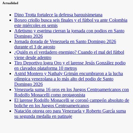
Actualidad
Dino Trotta fortalece la defensa barquisimetana
Boxeo criollo busca seis finales y el fútbol va ante Colombia
este miércoles en semis
Atletismo y esgrima cierran la jornada con podios en Santo
Domingo 2026
Jornada dorada de Venezuela en Santo Domingo 2026
durante el 3 de agosto
¿Quién es el verdadero enemigo? Cuando el mal del fútbol
viene desde adentro
Tiro Deportivo logra Oro y el larense Jesús González podio
en clavados plataforma 10 metros
Astrid Montero y Nathaly Grimán encumbraron a la lucha
olímpica venezolana a lo más alto del podio de Santo
Domingo 2026
Venezuela suma 16 oros en los Juegos Centroamericanos con
Rodolfo Monacelli como protagonista
El larense Rodolfo Monacelli se coronó campeón absoluto de
boliche en los Juegos Centroamericanos
Natación otorga oro para Venezuela y Roberto García suma
su segunda medalla en patinaje